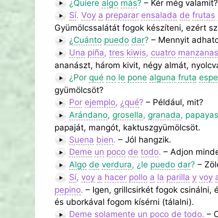
¿Quiere
algo
más
?
– Kér még valamit?
Sí
.
Voy
a
preparar
ensalada
de
frutas
Gyümölcssalátát fogok készíteni, ezért 
¿Cuánto
puedo
dar
?
– Mennyit adhat
Una
piña
,
tres
kiwis
,
cuatro
manzana
ananászt, három kivit, négy almát, nyolcv
¿Por
qué
no
le
pone
alguna
fruta
espe
gyümölcsöt?
Por
ejemplo
,
¿qué
?
– Például, mit?
Arándano
,
grosella
,
granada
, papaya
papaját, mangót, kaktuszgyümölcsöt.
Suena
bien
.
– Jól hangzik.
Deme
un
poco
de
todo
.
– Adjon minde
Algo
de
verdura
, ¿le
puedo
dar
?
– Zöl
Sí
,
voy
a
hacer
pollo
a
la
parilla
y
voy
pepino
.
– Igen, grillcsirkét fogok csinálni
és uborkával fogom kísérni (tálalni).
Deme
solamente
un
poco
de
todo
.
– C