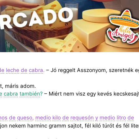
de
leche
de
cabra
.
– Jó reggelt Asszonyom, szeretnék e
t, máris adom.
e
cabra
también
?
– Miért nem visz egy kevés kecskesaj
mos
de
queso
,
medio
kilo
de
requesón
y
medio
litro
de
 nekem harminc gramm sajtot, fél kiló túrót és fél lite