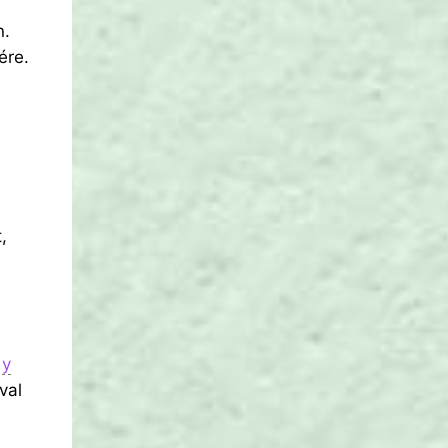
n.
ére.
,
y
val