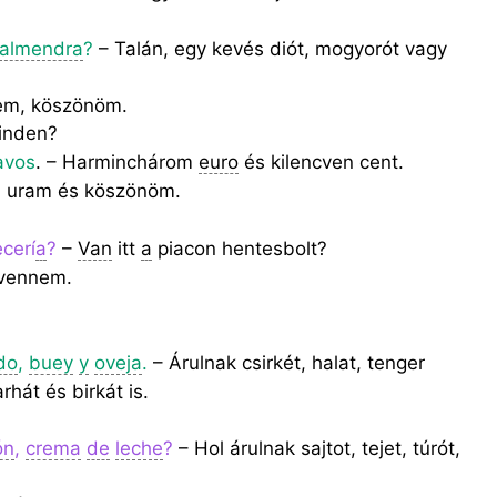
almendra
?
– Talán, egy kevés diót, mogyorót vagy
em, köszönöm.
inden?
avos
. – Harminchárom
euro
és kilencven cent.
a uram és köszönöm.
.
cerí
a
?
–
Van
itt
a
piacon hentesbolt?
 vennem.
.
do
,
buey
y
oveja
.
– Árulnak csirkét, halat, tenger
rhát és birkát is.
ón
,
crema
de
leche
?
– Hol árulnak sajtot, tejet, túrót,