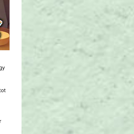
gy
tot
r