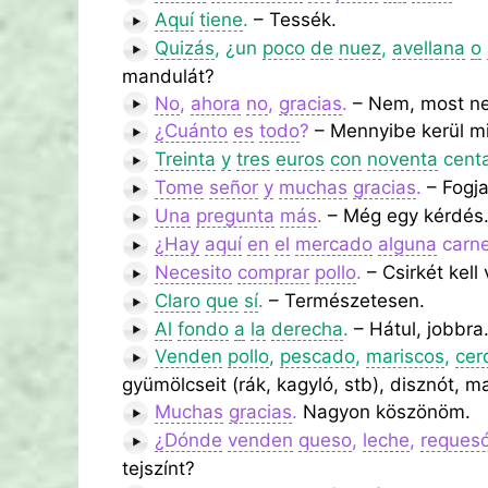
Aquí
tiene
.
– Tessék.
Quizás
, ¿un
poco
de
nuez
,
avellana
o
mandulát?
No
,
ahora
no
,
gracias
.
– Nem, most n
¿Cuánto
es
todo
?
– Mennyibe kerül m
Treinta
y
tres
euros
con
noventa
cent
Tome
señor
y
muchas
gracias
.
– Fogj
Una
pregunta
más
.
– Még egy kérdés
¿Hay
aquí
en
el
mercado
alguna
carne
Necesito
comprar
pollo
.
– Csirkét kell
Claro
que
sí
.
– Természetesen.
Al
fondo
a
la
derecha
.
– Hátul, jobbra
Venden
pollo
,
pescado
,
mariscos
,
cer
gyümölcseit (rák, kagyló, stb), disznót, ma
Muchas
gracias
.
Nagyon köszönöm.
¿Dónde
venden
queso
,
leche
,
reques
tejszínt?