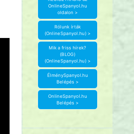
OnlineSpanyol.hu
oldalon >
Rólunk írták
(OnlineSpanyol.hu) >
Mik a friss hírek?
(BLOG)
(OnlineSpanyol.hu) >
ÉlménySpanyol.hu
Belépés >
OnlineSpanyol.hu
Belépés >