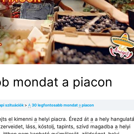
bb mondat a piacon
api szituációk
A
30 legfontosabb mondat
a
piacon
ejts
el
kimenni
a
helyi piacra. Érezd át
a
a hely hangulatá
szerveidet, láss, kóstolj, tapints, szívd magadba
a
helyi