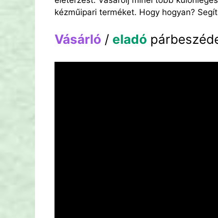
életérzést. Vásárolj minél több különlege
kézműipari terméket. Hogy hogyan? Segít
Vásárló
/
eladó
párbeszéd