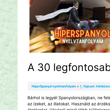
A 30 legfontosa
HiperSpanyol nyelvtanfolyam
5
. fejezet: Hétközn
Bárhol is legyél Spanyolországban, ne fel
az ízeket, az illatokat. Használd az érzék