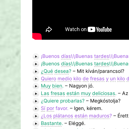
¡Buenos
días
!/¡Buenas
tardes
!/¡Buen
¡Buenos
días
!/¡Buenas
tardes
!/¡Buen
¿Qué
desea
?
– Mit kíván/parancsol?
Quiero
medio
kilo
de
fresas
y
un
kilo
Muy
bien
.
– Nagyon jó.
Las
fresas
están
muy
deliciosas
.
– Az
¿Quiere probarlas?
– Megkóstolja?
Sí
por
favor.
– Igen, kérem.
¿Los
plátanos
están
maduros
?
– Éret
Bastante
.
– Eléggé.