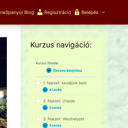
ineSpanyol Blog
Regisztráció
Belépés
Kurzus navigáció:
Kurzus főoldal
Összes kiniytása
Fejezet
1. fejezet: kezdjünk bele
4 Lecke
1.
Kinyitás
fejezet:
kezdjünk
2. fejezet: Utazás
bele
5 Lecke
2.
Kinyitás
fejezet:
Utazás
3. fejezet: Vészhelyzet
2 Lecke
3.
Kinyitás