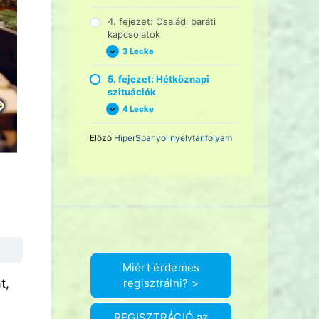
fejezet:
Vészhelyzet
4. fejezet: Családi baráti
kapcsolatok
3 Lecke
4.
Kinyitás
fejezet:
Családi
5. fejezet: Hétköznapi
baráti
szituációk
kapcsolatok
4 Lecke
5.
Kinyitás
fejezet:
Hétköznapi
Előző
HiperSpanyol nyelvtanfolyam
szituációk
Miért érdemes
regisztrálni? >
t,
REGISZTRÁCIÓ az