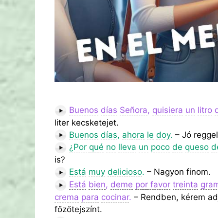
Buenos
días
Señora
,
quisiera
un
litro
liter kecsketejet.
Buenos
días
,
ahora
le
doy
.
– Jó reggel
¿Por
qué
no
lleva
un
poco
de
queso
d
is?
Está
muy
delicioso
.
– Nagyon finom.
Está
bien
,
deme
por
favor
treinta
gra
crema
para
cocinar
.
– Rendben, kérem adjon
főzőtejszínt.