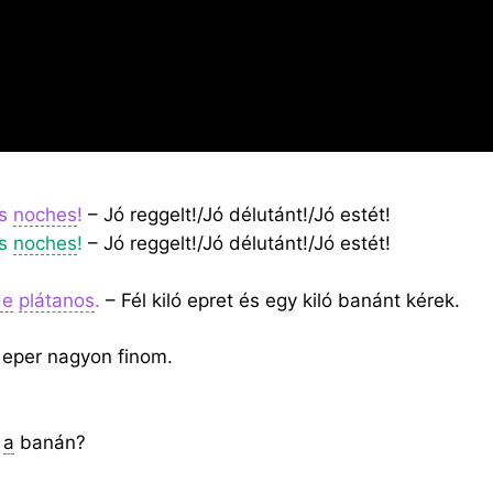
as
noches
!
– Jó reggelt!/Jó délutánt!/Jó estét!
as
noches
!
– Jó reggelt!/Jó délutánt!/Jó estét!
de
plátanos
.
– Fél kiló epret és egy kiló banánt kérek.
 eper nagyon finom.
t
a
banán?