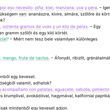
por
eso
necesito
:
piña
,
kiwi
,
manzana
,
uva
y
pera
. – Ige
szükségem
van
: ananászra, kivire, almára, szőlőre és kört
ok?
s
,
ochenta
gramos
de
uvas
y
un
kilo
de
peras
.
– Egy
an gramm szőlőt és egy kiló körtét.
cial
?
– Miért nem tesz bele valamilyen különleges
s,
mango
,
fruta
de
cactus
. – Áfonyát, ribizlit, gránátalmát
nből egy keveset.
dségből valamit, adhatok?
a
acompañarlo
con
patatas
,
aguacate
,
cebolla
,
pimiento
, és krumplival, avokádóval, hagymával, kaliforniai papriká
sak mindenből egy keveset adjon.