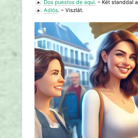
Dos
puestos
de
aquí
.
– Két standdal 
Adiós
. – Viszlát.