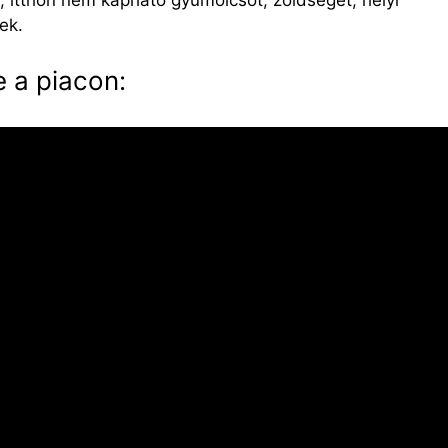
s, itthon nem kapható gyümölcsöt, zöldséget, helyi
ek.
e
a
piacon: