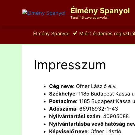
Kilépés
Élmény Spanyol
a
tartalomba
Tanulj játszva spanyolul!
Élmény Spanyol
Miért érdemes regisztrál
Impresszum
Cég neve
: Ofner László e.v.
Székhelye
: 1185 Budapest Kassa u
Postacíme
: 1185 Budapest Kassa u
Adószáma
: 66918932-1-43
Nyilvántartási szám
:
40905088
Nyilvántartásba vevő hatóság ne
Képviselő neve
: Ofner László