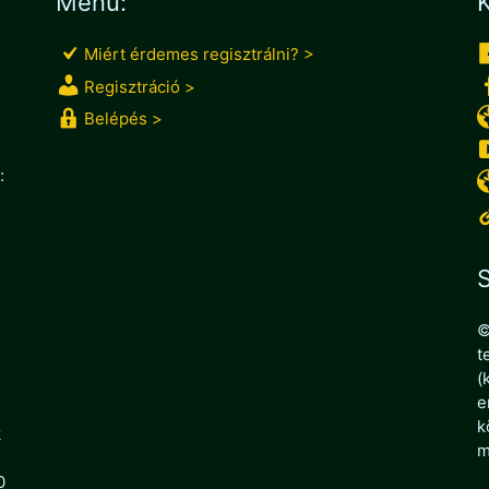
Menü:
K
Miért érdemes regisztrálni? >
Regisztráció >
Belépés >
:
S
©
t
(
e
k
k
m
0