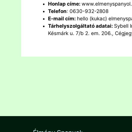
Honlap címe:
www.elmenyspanyol
Telefon
: 0630-932-2808
E-mail cím:
hello (kukac) elmenysp
Tárhelyszolgáltató adatai:
Sybell 
Késmárk u. 7/b 2. em. 206., Cégj