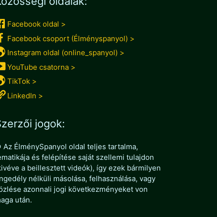
özösségi oldalak:
Facebook oldal >
Facebook csoport (Élményspanyol) >
Instagram oldal (online_spanyol) >
YouTube csatorna >
TikTok >
LinkedIn >
zerzői jogok:
 Az ÉlménySpanyol oldal teljes tartalma,
ematikája és felépítése saját szellemi tulajdon
kivéve a beillesztett videók), így ezek bármilyen
ngedély nélküli másolása, felhasználása, vagy
özlése azonnali jogi következményeket von
aga után.