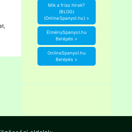
Mik a friss hírek?
(BLOG)
(OnlineSpanyol.hu) >
st,
ÉlménySpanyol.hu
Belépés >
OnlineSpanyol.hu
Belépés >