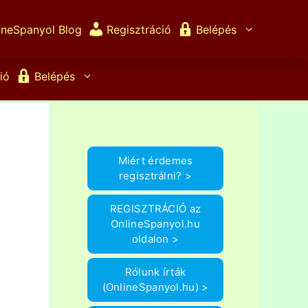
ineSpanyol Blog
Regisztráció
Belépés
ió
Belépés
Miért érdemes
regisztrálni? >
REGISZTRÁCIÓ az
OnlineSpanyol.hu
oldalon >
Rólunk írták
(OnlineSpanyol.hu) >