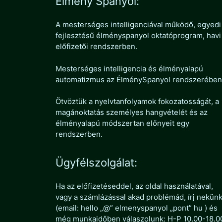
Élmény Spanyol:
A mesterséges intelligenciával működő, egyedi
fejlesztésű élményspanyol oktatóprogram, havi
előfizetői rendszerben.
Mesterséges intelligencia és élményalapú
automatizmus az ÉlménySpanyol rendszerében
Ötvöztük a nyelvtanfolyamok fokozatosságát, a
magánoktatás személyes hangvételét és az
élményalapú módszertan előnyeit egy
rendszerben.
Ügyfélszolgálat:
Ha az előfizetéseddel, az oldal használatával,
vagy a számlázással akad problémád, írj nekün
(email: hello „@” elmenyspanyol „pont” hu ) és
még munkaidőben válaszolunk: H-P 10.00-18.0