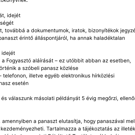
yzőkönyvnek:
t, idejét
őségét
át, továbbá a dokumentumok, iratok, bizonyítékok jegyz
anaszt érintő álláspontjáról, ha annak haladéktalan
 idejét
a Fogyasztó aláírását – ez utóbbit abban az esetben,
örténik a szóbeli panasz közlése
elefonon, illetve egyéb elektronikus hírközlési
anasz esetén
 és válaszunk másolati példányát 5 évig megőrzi, ellenő
, amennyiben a panaszt elutasítja, hogy panaszával mel
t kezdeményezheti. Tartalmazza a tájékoztatás az illeté