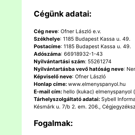
Cégünk adatai:
Cég neve
: Ofner László e.v.
Székhelye
: 1185 Budapest Kassa u. 49.
Postacíme
: 1185 Budapest Kassa u. 49.
Adószáma
: 66918932-1-43
Nyilvántartási szám
:
55261274
Nyilvántartásba vevő hatóság neve
: Ne
Képviselő neve
: Ofner László
Honlap címe:
www.elmenyspanyol.hu
E-mail cím:
hello (kukac) elmenyspanyol 
Tárhelyszolgáltató adatai:
Sybell Inform
Késmárk u. 7/b 2. em. 206., Cégjegyzék
Fogalmak: