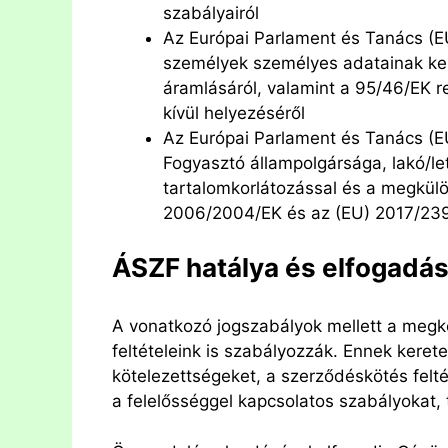
szabályairól
Az Európai Parlament és Tanács (E
személyek személyes adatainak ke
áramlásáról, valamint a 95/46/EK r
kívül helyezéséről
Az Európai Parlament és Tanács (EU
Fogyasztó állampolgársága, lakó/let
tartalomkorlátozással és a megkülö
2006/2004/EK és az (EU) 2017/2394
ÁSZF hatálya és elfogadás
A vonatkozó jogszabályok mellett a megkö
feltételeink is szabályozzák. Ennek kerete
kötelezettségeket, a szerződéskötés feltétel
a felelősséggel kapcsolatos szabályokat, t