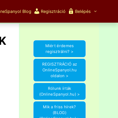
ineSpanyol Blog
Regisztráció
Belépés
K
Miért érdemes
regisztrálni? >
REGISZTRÁCIÓ az
OnlineSpanyol.hu
oldalon >
Rólunk írták
(OnlineSpanyol.hu) >
Mik a friss hírek?
(BLOG)