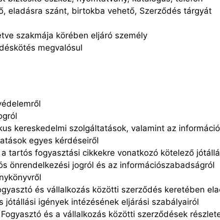
, eladásra szánt, birtokba vehető, Szerződés tárgyát
letve szakmája körében eljáró személy
ődéskötés megvalósul
védelemről
ogról
nikus kereskedelmi szolgáltatások, valamint az informáci
atások egyes kérdéseiről
a tartós fogyasztási cikkekre vonatkozó kötelező jótállá
iós önrendelkezési jogról és az információszabadságról
énykönyvről
ogyasztó és vállalkozás közötti szerződés keretében ela
jótállási igények intézésének eljárási szabályairól
 Fogyasztó és a vállalkozás közötti szerződések részlet