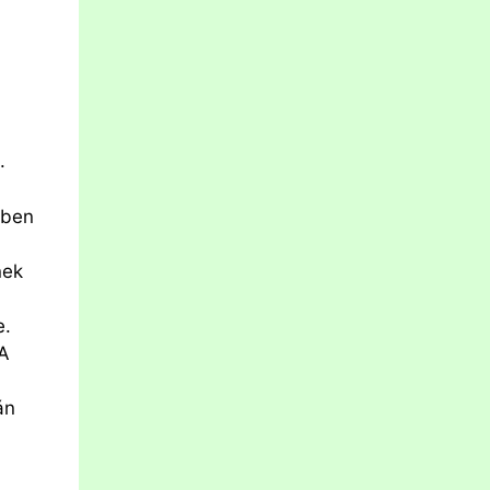
.
iben
nek
e.
 A
án