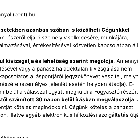
nyol (pont) hu
esetekben azonban szóban is közölheti Cégünkkel
k részéről eljáró személy viselkedésére, munkájára,
almazásával, értékesítésével közvetlen kapcsolatban áll
l kivizsgálja és lehetőség szerint megoldja
. Amenny
lésével vagy a panasz haladéktalan kivizsgálása nem
kapcsolatos álláspontjáról jegyzőkönyvet vesz fel, mely
 részére (személyes jelenlét esetén helyben átadja). E-
 belül a válasszal együtt megküldi a Fogyasztó részér
től számított 30 napon belül írásban megválaszolja
.
ntját köteles megindokolni. Cégünk köteles a panaszt
n, illetve egyéb elektronikus hírközlési szolgáltatás útj