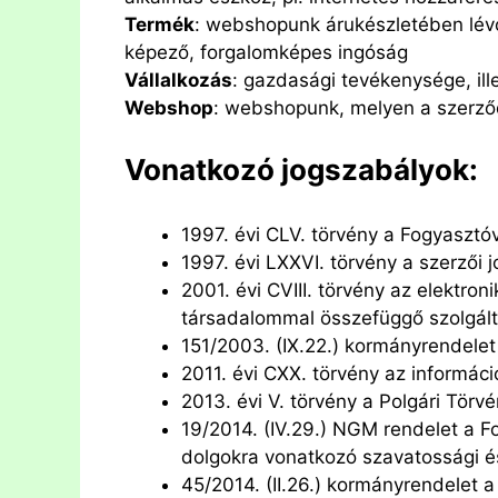
Termék
: webshopunk árukészletében lévő
képező, forgalomképes ingóság
Vállalkozás
: gazdasági tevékenysége, il
Webshop
: webshopunk, melyen a szerz
Vonatkozó jogszabályok:
1997. évi CLV. törvény a Fogyasztó
1997. évi LXXVI. törvény a szerzői j
2001. évi CVIII. törvény az elektro
társadalommal összefüggő szolgált
151/2003. (IX.22.) kormányrendelet 
2011. évi CXX. törvény az informác
2013. évi V. törvény a Polgári Törv
19/2014. (IV.29.) NGM rendelet a F
dolgokra vonatkozó szavatossági és 
45/2014. (II.26.) kormányrendelet a