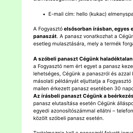
E-mail cím: hello (kukac) elmenyspa
A Fogyasztó
elsősorban írásban, egyes 
panaszát
. A panasz vonatkozhat a Cégün
esetleg mulasztására, mely a termék forg
A szóbeli panaszt Cégünk haladéktalanu
a Fogyasztó nem ért egyet a panasz keze
lehetséges, Cégünk a panaszról és azzal 
másolati példányát eljuttatja a Fogyasztó
mailen érkezett panasz esetében 30 napon
Az írásbeli panaszt Cégünk a beérkezés
panasz elutasítása esetén Cégünk álláspo
egyedi azonosítószámmal ellátni – telefono
közölt szóbeli panasz esetén.