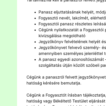
Tartalmaznia kell a panaszról felvett jeg
Panasz eljuttatásának helyét, módjá
Fogyasztó nevét, lakcímét, elérhet
Fogyasztói panasz részletes leírás
Cégünk nyilatkozatát a Fogyasztói p
kivizsgálása megoldható
Jegyzőkönyv felvételének helyét és
Jegyzőkönyvet felvevő személy- és 
amennyiben személyes jelenléttel t
A panasz egyedi azonosítószámát – t
szolgáltatás útján közölt szóbeli p
Cégünk a panaszról felvett jegyzőkönyvet
hatóság kérésére bemutatja.
Cégünk a Fogyasztót írásban tájékoztatja
hatóság vagy Békéltető Testület eljárásá