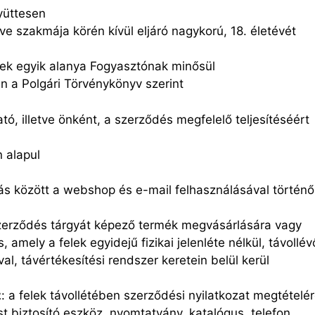
yüttesen
ve szakmája körén kívül eljáró nagykorú, 18. életévét
nek egyik alanya Fogyasztónak minősül
n a Polgári Törvénykönyv szerint
tó, illetve önként, a szerződés megfelelő teljesítéséért
n alapul
zás között a webshop és e-mail felhasználásával történő
szerződés tárgyát képező termék megvásárlására vagy
 amely a felek egyidejű fizikai jelenléte nélkül, távollév
, távértékesítési rendszer keretein belül kerül
z
: a felek távollétében szerződési nyilatkozat megtételé
st biztosító eszköz, nyomtatvány, katalógus, telefon