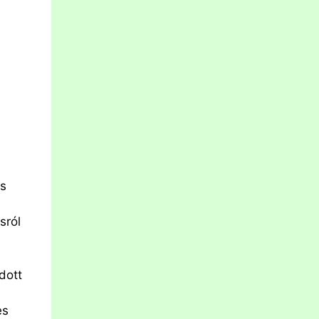
ós
sról
dott
es