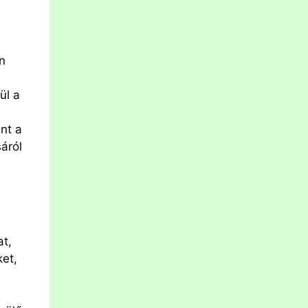
n
ül a
nt a
áról
at,
ket,