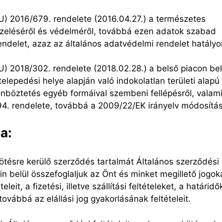
U) 2016/679. rendelete (2016.04.27.) a természetes
zeléséről és védelméről, továbbá ezen adatok szabad
endelet, azaz az általános adatvédelmi rendelet hatályo
) 2018/302. rendelete (2018.02.28.) a belső piacon bel
elepedési helye alapján való indokolatlan területi alapú
nböztetés egyéb formáival szembeni fellépésről, valami
. rendelete, továbbá a 2009/22/EK irányelv módosítás
a:
tésre kerülő szerződés tartalmát Általános szerződési
in belül összefoglaljuk az Önt és minket megillető jogok
eit, a fizetési, illetve szállítási feltételeket, a határidő
ovábbá az elállási jog gyakorlásának feltételeit.