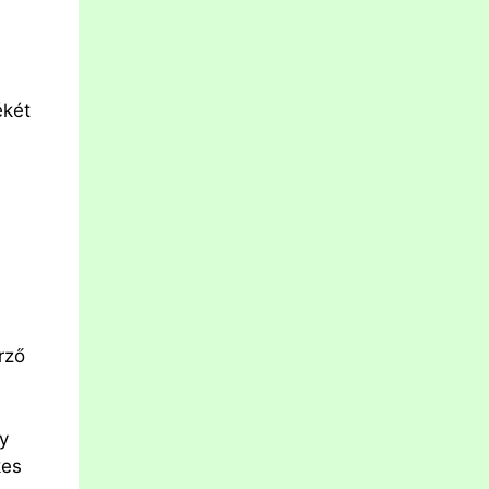
ékét
rző
y
kes