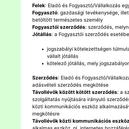
Felek
: Eladó és Fogyasztó/Vállalkozás eg
Fogyasztó
: gazdasági tevékenysége, illet
betöltött természetes személy
Fogyasztói szerződés
: szerződés, mely
Jótállás
: a Fogyasztói szerződés esetébe
jogszabályi kötelezettségen túlmuta
vállalt jótállás
kötelező jótállás, mely jogszabályo
Szerződés
: Eladó és Fogyasztó/Vállalko
adásvételi szerződés megkötése
Távollévők között kötött szerződés
: a 
szolgáltatás nyújtására irányuló szerződés,
közti kommunikációs eszköz alkalmazásával
megkötésre
Távollévők közti kommunikációs eszkö
alkalmas eszköz, pl. internetes hozzáféré