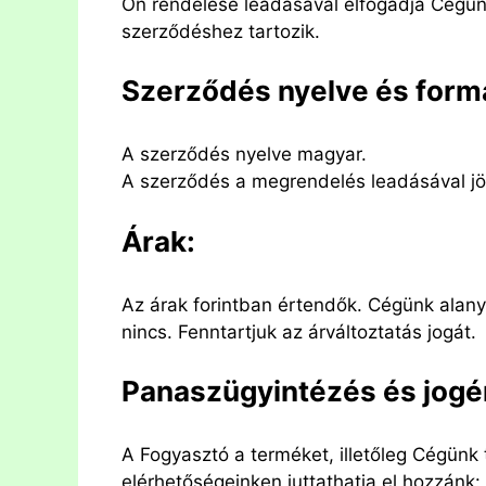
Ön rendelése leadásával elfogadja Cégünk
szerződéshez tartozik.
Szerződés nyelve és form
A szerződés nyelve magyar.
A szerződés a megrendelés leadásával jön 
Árak:
Az árak forintban értendők. Cégünk alan
nincs. Fenntartjuk az árváltoztatás jogát.
Panaszügyintézés és jogé
A Fogyasztó a terméket, illetőleg Cégünk 
elérhetőségeinken juttathatja el hozzánk: