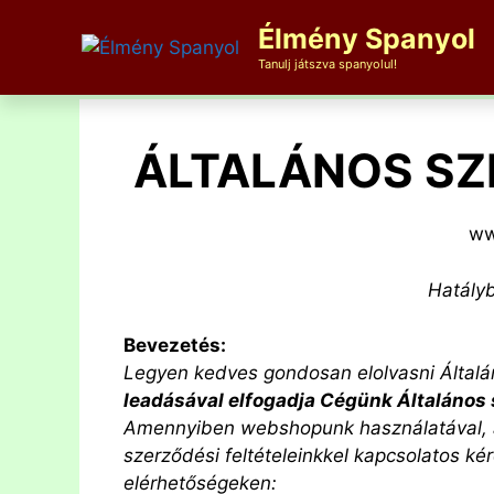
Kilépés
Élmény Spanyol
a
tartalomba
Tanulj játszva spanyolul!
ÁLTALÁNOS SZ
ww
Hatályb
Bevezetés:
Legyen kedves gondosan elolvasni Általán
leadásával elfogadja Cégünk Általános s
Amennyiben webshopunk használatával, a 
szerződési feltételeinkkel kapcsolatos ké
elérhetőségeken: