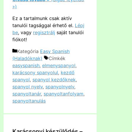
»)
Ez a tartalmunk csak aktív
tanulói tagsággal érhető el.
Lépj
be
, vagy
regisztrálj
saját tanulói
fiókot!
Kategória
Easy Spanish
(Haladóknak)
Címkék
easyspanish
,
elmenyspanyol
,
karácsony spanyolul
,
kezdő
spanyol
,
spanyol kezdőknek
,
spanyol nyelv
,
spanyolnyelv
,
spanyoltanár
,
spanyoltanfolyam
,
spanyoltanulás
Karácsonyi készülődés –