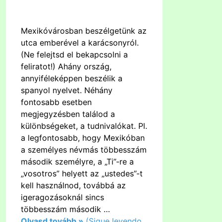
Mexikóvárosban beszélgetünk az
utca emberével a karácsonyról.
(Ne felejtsd el bekapcsolni a
feliratot!) Ahány ország,
annyiféleképpen beszélik a
spanyol nyelvet. Néhány
fontosabb esetben
megjegyzésben találod a
különbségeket, a tudnivalókat. Pl.
a legfontosabb, hogy Mexikóban
a személyes névmás többesszám
második személyre, a „Ti”-re a
„vosotros” helyett az „ustedes”-t
kell használnod, továbbá az
igeragozásoknál sincs
többesszám második …
Olvasd tovább »
(Sigue leyendo