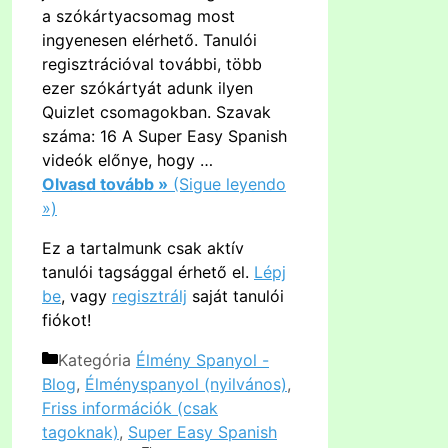
a szókártyacsomag most
ingyenesen elérhető. Tanulói
regisztrációval további, több
ezer szókártyát adunk ilyen
Quizlet csomagokban. Szavak
száma: 16 A Super Easy Spanish
videók előnye, hogy …
Olvasd tovább »
(Sigue leyendo
»)
Ez a tartalmunk csak aktív
tanulói tagsággal érhető el.
Lépj
be
, vagy
regisztrálj
saját tanulói
fiókot!
Kategória
Élmény Spanyol -
Blog
,
Élményspanyol (nyilvános)
,
Friss információk (csak
tagoknak)
,
Super Easy Spanish