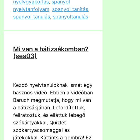
nyelvgyakorlás
,
spanyol
nyelvtanfolyam
,
spanyol tanítás
,
spanyol tanulás
,
spanyoltanulás
Mi van a hátizsákomban?
(ses03)
Kezdő nyelvtanulóknak ismét egy
hasznos videó. Ebben a videóban
Baruch megmutatja, hogy mi van
a hátizsákjában. Lefordítottuk,
feliratoztuk, és elláttuk lebegő
szókártyákkal, Quizlet
szókártyacsomaggal és
játékokkal. Kattints a gombra! Ez