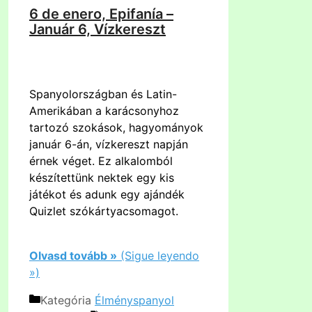
6 de enero, Epifanía –
Január 6, Vízkereszt
Spanyolországban és Latin-
Amerikában a karácsonyhoz
tartozó szokások, hagyományok
január 6-án, vízkereszt napján
érnek véget. Ez alkalomból
készítettünk nektek egy kis
játékot és adunk egy ajándék
Quizlet szókártyacsomagot.
Olvasd tovább »
(Sigue leyendo
»)
Kategória
Élményspanyol