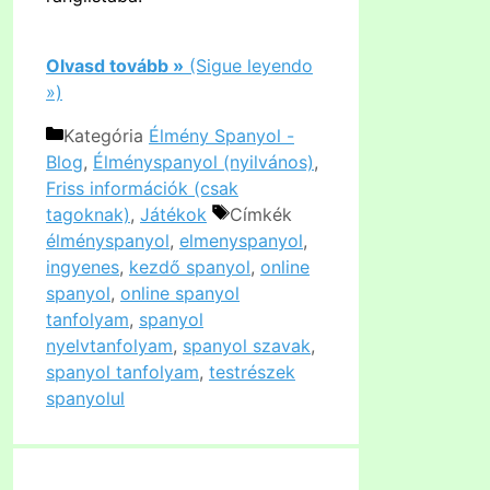
Olvasd tovább »
(Sigue leyendo
»)
Kategória
Élmény Spanyol -
Blog
,
Élményspanyol (nyilvános)
,
Friss információk (csak
tagoknak)
,
Játékok
Címkék
élményspanyol
,
elmenyspanyol
,
ingyenes
,
kezdő spanyol
,
online
spanyol
,
online spanyol
tanfolyam
,
spanyol
nyelvtanfolyam
,
spanyol szavak
,
spanyol tanfolyam
,
testrészek
spanyolul