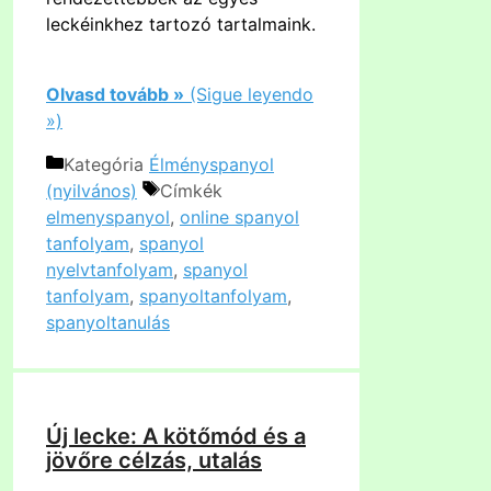
leckéinkhez tartozó tartalmaink.
Olvasd tovább »
(Sigue leyendo
»)
Kategória
Élményspanyol
(nyilvános)
Címkék
elmenyspanyol
,
online spanyol
tanfolyam
,
spanyol
nyelvtanfolyam
,
spanyol
tanfolyam
,
spanyoltanfolyam
,
spanyoltanulás
Új lecke: A kötőmód és a
jövőre célzás, utalás