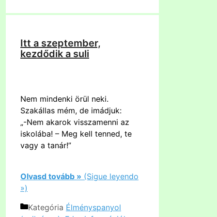
Itt a szeptember,
kezdődik a suli
Nem mindenki örül neki.
Szakállas mém, de imádjuk:
„-Nem akarok visszamenni az
iskolába! – Meg kell tenned, te
vagy a tanár!”
Olvasd tovább »
(Sigue leyendo
»)
Kategória
Élményspanyol