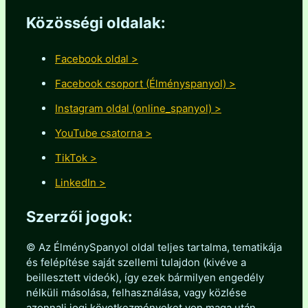
Közösségi oldalak:
Facebook oldal >
Facebook csoport (Élményspanyol) >
Instagram oldal (online_spanyol) >
YouTube csatorna >
TikTok >
LinkedIn >
Szerzői jogok:
© Az ÉlménySpanyol oldal teljes tartalma, tematikája
és felépítése saját szellemi tulajdon (kivéve a
beillesztett videók), így ezek bármilyen engedély
nélküli másolása, felhasználása, vagy közlése
azonnali jogi következményeket von maga után.