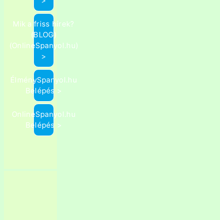
>
Mik a friss hírek?
(BLOG)
(OnlineSpanyol.hu)
>
ÉlménySpanyol.hu
Belépés >
OnlineSpanyol.hu
Belépés >