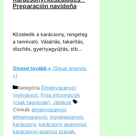
Preparación navideña
Közeledik a karácsony, rengeteg
a tennivaló. Vásárlás, takarítás,
díszítés, gyertyagyújtás, stb…
Olvasd tovább »
(Sigue leyendo
»)
Kategória
Élményspanyol
(nyilvános)
,
Friss információk
(csak tagoknak)
,
Játékok
Címkék
élményspanyol
,
elmenyspanyol
,
ingyenspanyol
,
karácsony
,
karácsony spanyolul
,
karácsonyi spanyol szavak
,