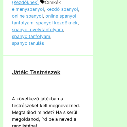
(Kezdőknek)
Címkék
elmenyspanyol
,
kezdő spanyol
,
online spanyol
,
online spanyol
tanfolyam
,
spanyol kezdőknek
,
spanyol nyelvtanfolyam
,
spanyoltanfolyam
,
spanyoltanulás
Játék: Testrészek
A következő játékban a
testrészeket kell megnevezned.
Megtalálod mindet? Ha sikerül
megoldanod, írd be a neved a
ranglistába!