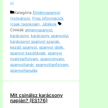
»)
Kategória
Élményspanyol
(nyilvános)
,
Friss információk
(csak tagoknak)
,
Játékok
Címkék
elmenyspanyol
,
karácsony
,
karácsony spanyolul
,
karácsonyi spanyol szavak
,
kezdő spanyol
,
spanyol játék
,
spanyol kezdőknek
,
spanyol
nyelvtanfolyam
,
spanyolnyelv
,
spanyoltanár
,
spanyoltanfolyam
,
spanyoltanulás
Mit csinálsz karácsony
napján? (ES176)