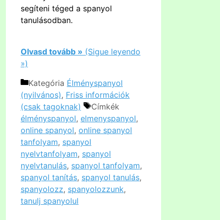
segíteni téged a spanyol
tanulásodban.
Olvasd tovább »
(Sigue leyendo
»)
Kategória
Élményspanyol
(nyilvános)
,
Friss információk
(csak tagoknak)
Címkék
élményspanyol
,
elmenyspanyol
,
online spanyol
,
online spanyol
tanfolyam
,
spanyol
nyelvtanfolyam
,
spanyol
nyelvtanulás
,
spanyol tanfolyam
,
spanyol tanítás
,
spanyol tanulás
,
spanyolozz
,
spanyolozzunk
,
tanulj spanyolul