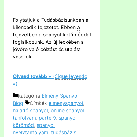
Folytatjuk
a
Tudásbázisunkban
a
kilencedik fejezetet. Ebben
a
fejezetben
a
spanyol kötőmóddal
foglalkozunk. Az új leckében
a
jövőre való célzást és utalást
vesszük.
Olvasd tovább »
(
Sigue
le
y
endo
»)
Kategória
Élmény Spanyol -
Blog
Címkék
elmenyspanyol
,
haladó spanyol
,
online spanyol
tanfolyam
,
parte 9
,
spanyol
kötőmód
,
spanyol
nyelvtanfolyam
,
tudásbázis