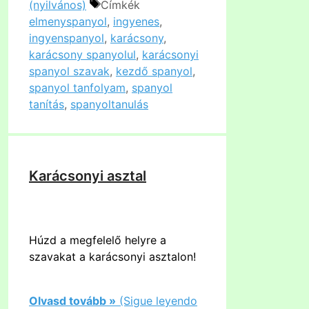
(nyilvános)
Címkék
elmenyspanyol
,
ingyenes
,
ingyenspanyol
,
karácsony
,
karácsony spanyolul
,
karácsonyi
spanyol szavak
,
kezdő spanyol
,
spanyol tanfolyam
,
spanyol
tanítás
,
spanyoltanulás
Karácsonyi asztal
Húzd a megfelelő helyre a
szavakat a karácsonyi asztalon!
Olvasd tovább »
(Sigue leyendo