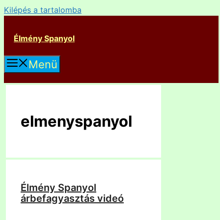
Kilépés a tartalomba
Élmény Spanyol
Menü
elmenyspanyol
Élmény Spanyol
árbefagyasztás videó