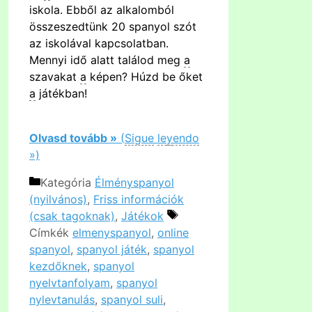
iskola. Ebből az alkalomból
összeszedtünk 20 spanyol szót
az iskolával kapcsolatban.
Mennyi idő alatt találod meg
a
szavakat
a
képen? Húzd be őket
a
játékban!
Olvasd tovább »
(
Sigue
le
y
endo
»)
Kategória
Élményspanyol
(nyilvános)
,
Friss információk
(csak tagoknak)
,
Játékok
Címkék
elmenyspanyol
,
online
spanyol
,
spanyol játék
,
spanyol
kezdőknek
,
spanyol
nyelvtanfolyam
,
spanyol
nylevtanulás
,
spanyol suli
,