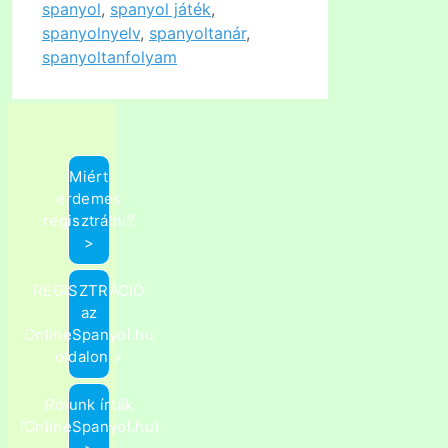
spanyol
,
spanyol játék
,
spanyolnyelv
,
spanyoltanár
,
spanyoltanfolyam
Miért
érdemes
regisztrálni?
>
REGISZTRÁCIÓ
az
OnlineSpanyol.hu
oldalon >
Rólunk írták
(OnlineSpanyol.hu)