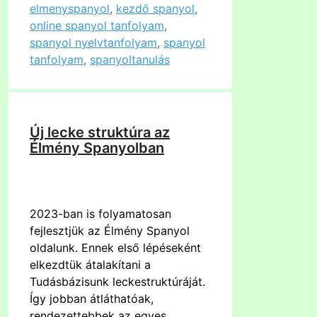
elmenyspanyol
,
kezdő spanyol
,
online spanyol tanfolyam
,
spanyol nyelvtanfolyam
,
spanyol
tanfolyam
,
spanyoltanulás
Új lecke struktúra az
Élmény Spanyolban
2023-ban is folyamatosan
fejlesztjük az Élmény Spanyol
oldalunk. Ennek első lépéseként
elkezdtük átalakítani a
Tudásbázisunk leckestruktúráját.
Így jobban átláthatóak,
rendezettebbek az egyes