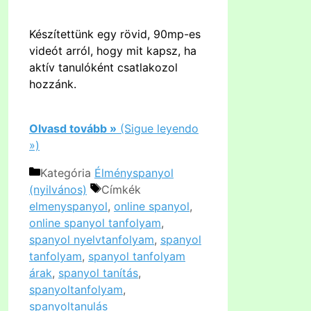
Készítettünk egy rövid, 90mp-es
videót arról, hogy mit kapsz, ha
aktív tanulóként csatlakozol
hozzánk.
Olvasd tovább »
(Sigue leyendo
»)
Kategória
Élményspanyol
(nyilvános)
Címkék
elmenyspanyol
,
online spanyol
,
online spanyol tanfolyam
,
spanyol nyelvtanfolyam
,
spanyol
tanfolyam
,
spanyol tanfolyam
árak
,
spanyol tanítás
,
spanyoltanfolyam
,
spanyoltanulás