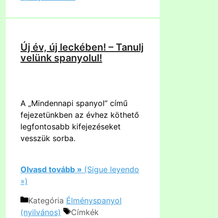
Új év, új leckében! – Tanulj
velünk spanyolul!
A „Mindennapi spanyol” című
fejezetünkben az évhez köthető
legfontosabb kifejezéseket
vesszük sorba.
Olvasd tovább »
(Sigue leyendo
»)
Kategória
Élményspanyol
(nyilvános)
Címkék