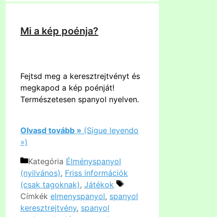
Mi a kép poénja?
Fejtsd meg a keresztrejtvényt és
megkapod a kép poénját!
Természetesen spanyol nyelven.
Olvasd tovább »
(Sigue leyendo
»)
Kategória
Élményspanyol
(nyilvános)
,
Friss információk
(csak tagoknak)
,
Játékok
Címkék
elmenyspanyol
,
spanyol
keresztrejtvény
,
spanyol