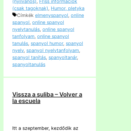
(nyilvános)
,
Friss információk
(csak tagoknak)
,
Humor, pletyka
Címkék
elmenyspanyol
,
online
spanyol
,
online spanyol
nyelvtanulás
,
online spanyol
tanfolyam
,
online spanyol
tanulás
,
spanyol humor
,
spanyol
nyelv
,
spanyol nyelvtanfolyam
,
spanyol tanítás
,
spanyoltanár
,
spanyoltanulás
Vissza a suliba – Volver a
la escuela
Itt
a
szeptember, kezdődik az