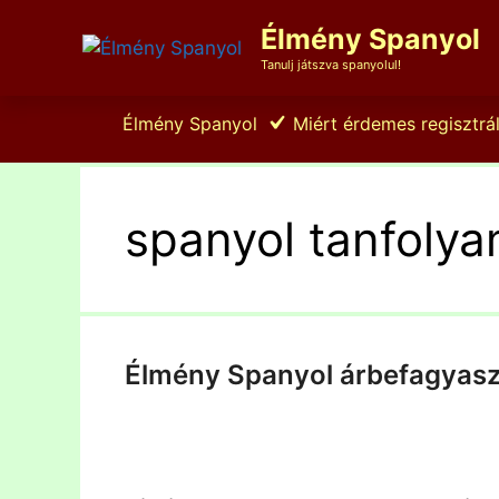
Kilépés
Élmény Spanyol
a
tartalomba
Tanulj játszva spanyolul!
Élmény Spanyol
Miért érdemes regisztrál
spanyol tanfolya
Élmény Spanyol árbefagyasz