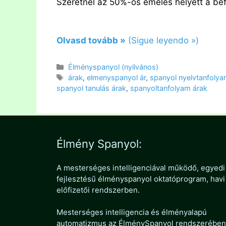
Szeretnél az 50%-os emelés helyett a bef
Olvasd tovább »
(Sigue leyendo »)
Kategória
Élményspanyol (nyilvános)
Címkék
árak
,
elmenyspanyol ár
,
spanyol nyelvtanfolya
spanyol tanulás árak
,
spanyoltanfolyam árak
Élmény Spanyol:
A mesterséges intelligenciával működő, egyedi
fejlesztésű élményspanyol oktatóprogram, havi
előfizetői rendszerben.
Mesterséges intelligencia és élményalapú
automatizmus az ÉlménySpanyol rendszerében