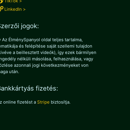
TikTok >
LinkedIn >
zerzői jogok:
 Az ÉlménySpanyol oldal teljes tartalma,
ematikája és felépítése saját szellemi tulajdon
kivéve a beillesztett videók), így ezek bármilyen
ngedély nélküli másolása, felhasználása, vagy
özlése azonnali jogi következményeket von
aga után.
ankkártyás fizetés:
z online fizetést a
Stripe
biztosítja.