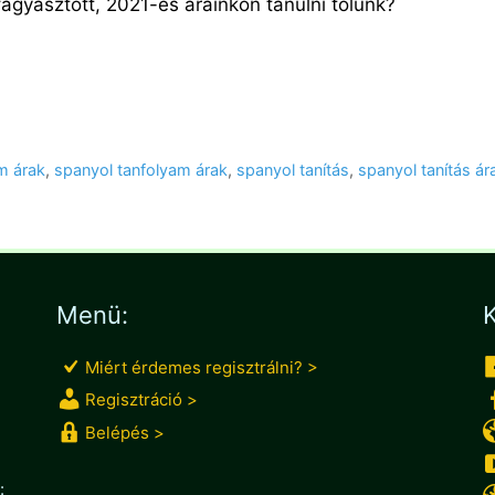
agyasztott, 2021-es árainkon tanulni tőlünk?
m árak
,
spanyol tanfolyam árak
,
spanyol tanítás
,
spanyol tanítás ár
Menü:
K
Miért érdemes regisztrálni? >
Regisztráció >
Belépés >
: