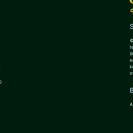
S
©
t
(
e
k
k
m
0
B
A