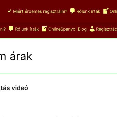
Miért érdemes regisztrálni?
Rólunk írták
Onl
ni?
Rólunk írták
OnlineSpanyol Blog
Regisztrác
m árak
tás videó