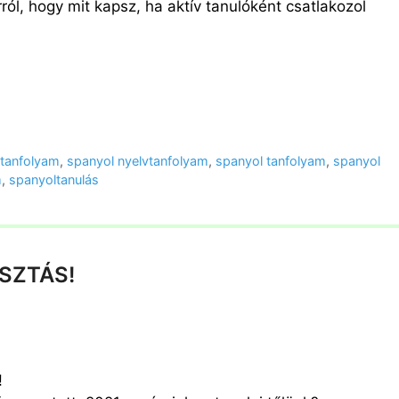
ról, hogy mit kapsz, ha aktív tanulóként csatlakozol
 tanfolyam
,
spanyol nyelvtanfolyam
,
spanyol tanfolyam
,
spanyol
m
,
spanyoltanulás
SZTÁS!
!