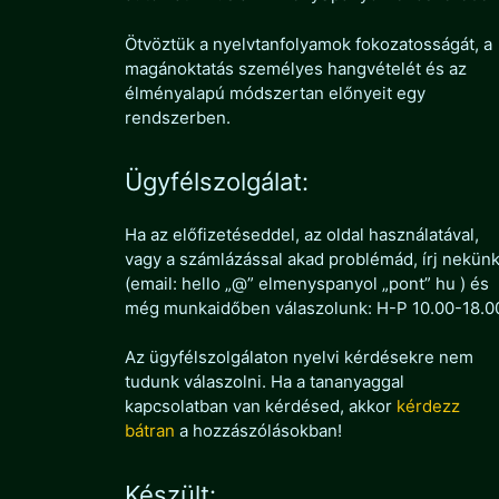
Ötvöztük a nyelvtanfolyamok fokozatosságát, a
magánoktatás személyes hangvételét és az
élményalapú módszertan előnyeit egy
rendszerben.
Ügyfélszolgálat:
Ha az előfizetéseddel, az oldal használatával,
vagy a számlázással akad problémád, írj nekün
(email: hello „@” elmenyspanyol „pont” hu ) és
még munkaidőben válaszolunk: H-P 10.00-18.0
Az ügyfélszolgálaton nyelvi kérdésekre nem
tudunk válaszolni. Ha a tananyaggal
kapcsolatban van kérdésed, akkor
kérdezz
bátran
a hozzászólásokban!
Készült: