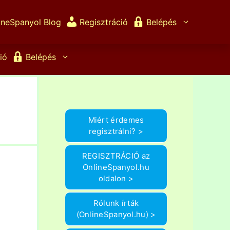
ineSpanyol Blog
Regisztráció
Belépés
ió
Belépés
Miért érdemes
regisztrálni? >
REGISZTRÁCIÓ az
OnlineSpanyol.hu
oldalon >
Rólunk írták
(OnlineSpanyol.hu) >