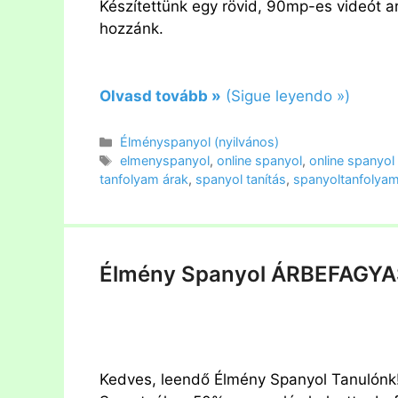
Készítettünk egy rövid, 90mp-es videót ar
hozzánk.
Olvasd tovább »
(Sigue leyendo »)
Kategória
Élményspanyol (nyilvános)
Címkék
elmenyspanyol
,
online spanyol
,
online spanyol
tanfolyam árak
,
spanyol tanítás
,
spanyoltanfolya
Élmény Spanyol ÁRBEFAGYA
Kedves, leendő Élmény Spanyol Tanulónk