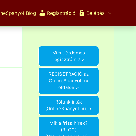
ineSpanyol Blog
Regisztráció
Belépés
Miért érdemes
regisztrálni? >
REGISZTRÁCIÓ az
OnlineSpanyol.hu
oldalon >
Rólunk írták
(OnlineSpanyol.hu) >
Mik a friss hírek?
(BLOG)