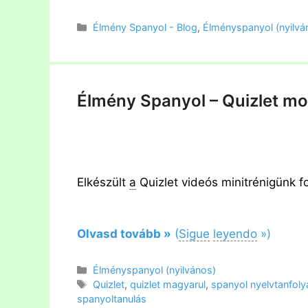
Kategória
Élmény Spanyol - Blog
,
Élményspanyol (nyilvá
Élmény Spanyol – Quizlet mob
Elkészült
a
Quizlet videós minitrénigünk 
Olvasd tovább »
(
Sigue
le
y
endo
»)
Kategória
Élményspanyol (nyilvános)
Címkék
Quizlet
,
quizlet magyarul
,
spanyol nyelvtanfol
spanyoltanulás