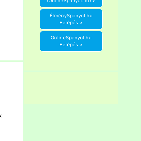
(OnlineSpanyol.hu) >
ÉlménySpanyol.hu
Belépés >
OnlineSpanyol.hu
Belépés >
k