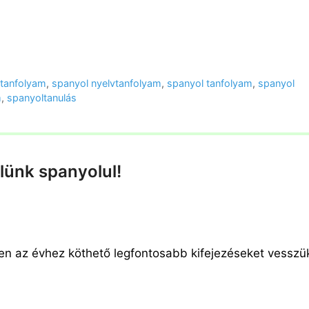
 tanfolyam
,
spanyol nyelvtanfolyam
,
spanyol tanfolyam
,
spanyol
m
,
spanyoltanulás
elünk spanyolul!
en az évhez köthető legfontosabb kifejezéseket vesszü