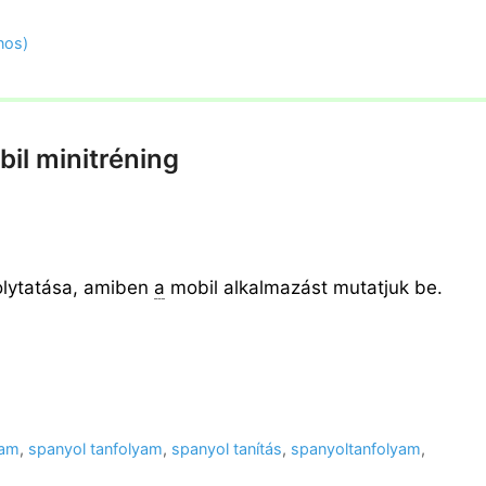
nos)
il minitréning
folytatása, amiben
a
mobil alkalmazást mutatjuk be.
yam
,
spanyol tanfolyam
,
spanyol tanítás
,
spanyoltanfolyam
,