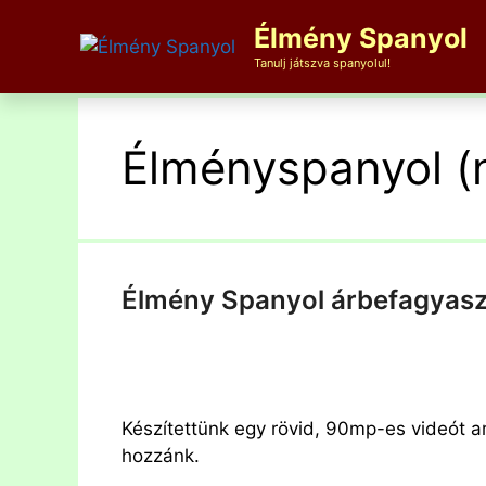
Kilépés
Élmény Spanyol
a
tartalomba
Tanulj játszva spanyolul!
Élményspanyol (n
Élmény Spanyol árbefagyasz
Készítettünk egy rövid, 90mp-es videót ar
hozzánk.