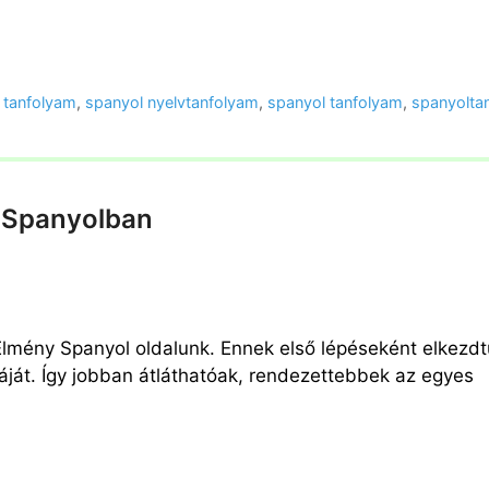
l tanfolyam
,
spanyol nyelvtanfolyam
,
spanyol tanfolyam
,
spanyolta
y Spanyolban
Élmény Spanyol oldalunk. Ennek első lépéseként elkezd
áját. Így jobban átláthatóak, rendezettebbek az egyes