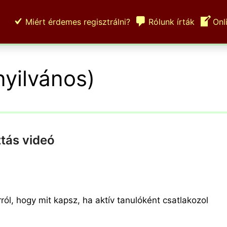
Miért érdemes regisztrálni?
Rólunk írták
Onl
yilvános)
tás videó
ról, hogy mit kapsz, ha aktív tanulóként csatlakozol