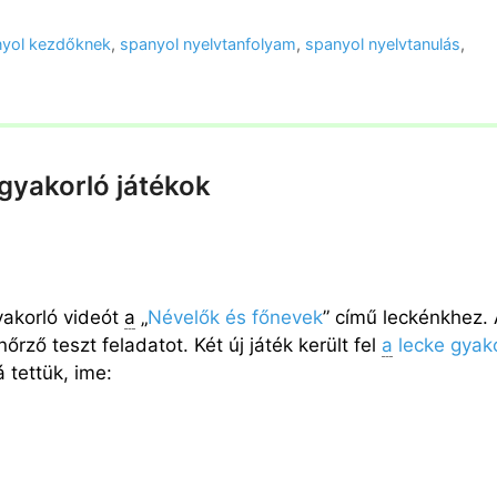
yol kezdőknek
,
spanyol nyelvtanfolyam
,
spanyol nyelvtanulás
,
gyakorló játékok
yakorló videót
a
„
Névelők és főnevek
” című leckénkhez. 
rző teszt feladatot. Két új játék került fel
a
lecke gyak
 tettük, ime: