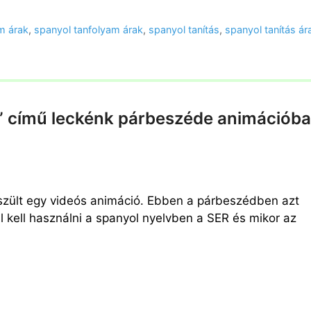
m árak
,
spanyol tanfolyam árak
,
spanyol tanítás
,
spanyol tanítás ár
” című leckénk párbeszéde animációb
észült egy videós animáció. Ebben a párbeszédben azt
l kell használni a spanyol nyelvben a SER és mikor az