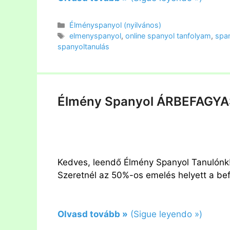
Kategória
Élményspanyol (nyilvános)
Címkék
elmenyspanyol
,
online spanyol tanfolyam
,
spa
spanyoltanulás
Élmény Spanyol ÁRBEFAGYA
Kedves, leendő Élmény Spanyol Tanulónk
Szeretnél az 50%-os emelés helyett a bef
Olvasd tovább »
(Sigue leyendo »)