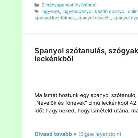
Kategória
Élményspanyol (nyilvános)
Címkék
ingyenes
,
ingyenspanyol
,
kezdő spanyol
,
onli
spanyol kezdőknek
,
spanyol névelők
,
spanyol nye
Spanyol szótanulás, szógyak
leckénkből
Ma ismét hoztunk egy spanyol szótanuló,
„Névelők és főnevek” című leckénkből 42
időt hagy neked, hogy ismételd utána, ma
Olvasd tovább »
(
Sigue
le
y
endo
»)