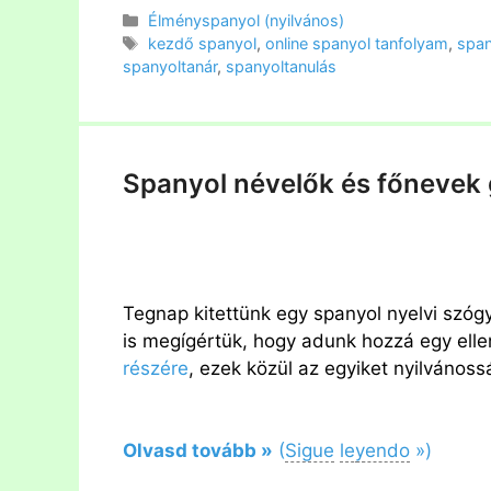
Kategória
Élményspanyol (nyilvános)
Címkék
kezdő spanyol
,
online spanyol tanfolyam
,
span
spanyoltanár
,
spanyoltanulás
Spanyol névelők és főnevek 
Tegnap kitettünk egy spanyol nyelvi szóg
is megígértük, hogy adunk hozzá egy ellenő
részére
, ezek közül az egyiket nyilvánossá
Olvasd tovább »
(
Sigue
le
y
endo
»)