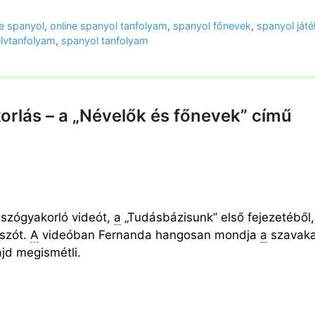
ne spanyol
,
online spanyol tanfolyam
,
spanyol főnevek
,
spanyol játé
lvtanfolyam
,
spanyol tanfolyam
orlás – a „Névelők és főnevek” című
 szógyakorló videót,
a
„Tudásbázisunk” első fejezetéből
 szót.
A
videóban Fernanda hangosan mondja
a
szavaka
jd megismétli.