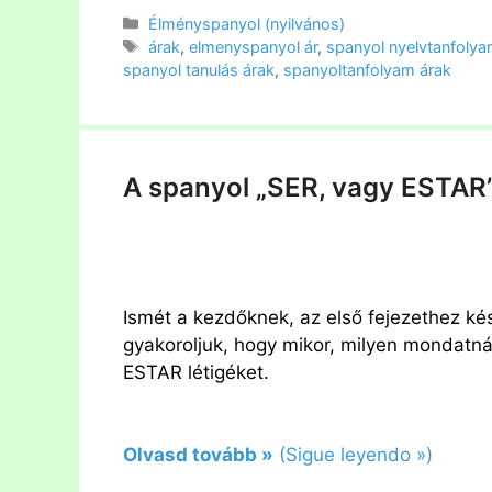
Kategória
Élményspanyol (nyilvános)
Címkék
árak
,
elmenyspanyol ár
,
spanyol nyelvtanfolya
spanyol tanulás árak
,
spanyoltanfolyam árak
A spanyol „SER, vagy ESTAR
Ismét a kezdőknek, az első fejezethez k
gyakoroljuk, hogy mikor, milyen mondatná
ESTAR létigéket.
Olvasd tovább »
(Sigue leyendo »)