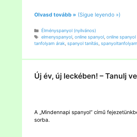
Olvasd tovább »
(Sigue leyendo »)
Kategória
Élményspanyol (nyilvános)
Címkék
elmenyspanyol
,
online spanyol
,
online spanyol
tanfolyam árak
,
spanyol tanítás
,
spanyoltanfolya
Új év, új leckében! – Tanulj v
A „Mindennapi spanyol” című fejezetünkb
sorba.