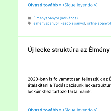
Olvasd tovább »
(Sigue leyendo »)
Kategória
Élményspanyol (nyilvános)
Címkék
elmenyspanyol
,
kezdő spanyol
,
online spanyo
Új lecke struktúra az Élmén
2023-ban is folyamatosan fejlesztjük az 
átalakítani a Tudásbázisunk leckestruktúr
leckéinkhez tartozó tartalmaink.
Olvasd tovább »
(Sigue leyendo »)