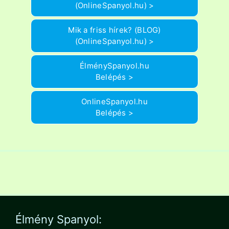
(OnlineSpanyol.hu) >
Mik a friss hírek? (BLOG)
(OnlineSpanyol.hu) >
ÉlménySpanyol.hu
Belépés >
OnlineSpanyol.hu
Belépés >
Élmény Spanyol: