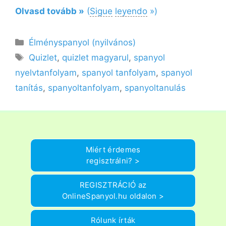
Olvasd tovább »
(
Sigue
le
y
endo
»)
Kategória
Élményspanyol (nyilvános)
Címkék
Quizlet
,
quizlet magyarul
,
spanyol
nyelvtanfolyam
,
spanyol tanfolyam
,
spanyol
tanítás
,
spanyoltanfolyam
,
spanyoltanulás
Miért érdemes
regisztrálni? >
REGISZTRÁCIÓ az
OnlineSpanyol.hu oldalon >
Rólunk írták