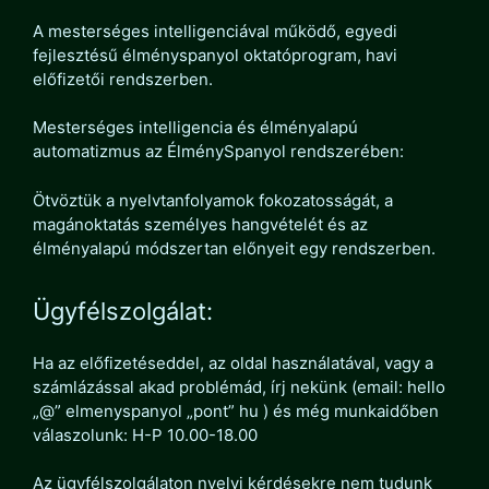
A mesterséges intelligenciával működő, egyedi
fejlesztésű élményspanyol oktatóprogram, havi
előfizetői rendszerben.
Mesterséges intelligencia és élményalapú
automatizmus az ÉlménySpanyol rendszerében:
Ötvöztük a nyelvtanfolyamok fokozatosságát, a
magánoktatás személyes hangvételét és az
élményalapú módszertan előnyeit egy rendszerben.
Ügyfélszolgálat:
Ha az előfizetéseddel, az oldal használatával, vagy a
számlázással akad problémád, írj nekünk (email: hello
„@” elmenyspanyol „pont” hu ) és még munkaidőben
válaszolunk: H-P 10.00-18.00
Az ügyfélszolgálaton nyelvi kérdésekre nem tudunk