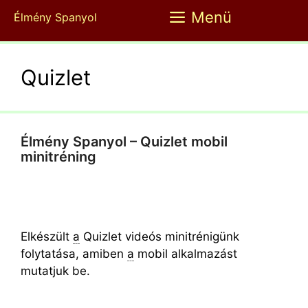
Kilépés
Menü
Élmény Spanyol
a
tartalomba
Quizlet
Élmény Spanyol – Quizlet mobil
minitréning
Elkészült
a
Quizlet videós minitrénigünk
folytatása, amiben
a
mobil alkalmazást
mutatjuk be.