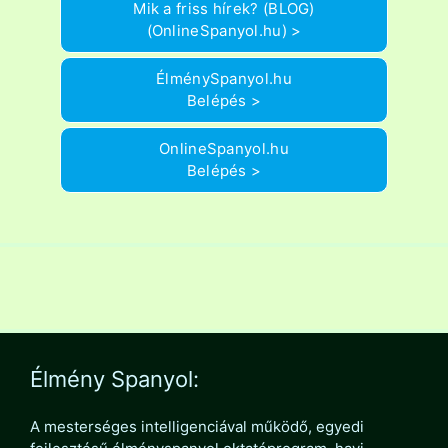
Mik a friss hírek? (BLOG)
(OnlineSpanyol.hu) >
ÉlménySpanyol.hu
Belépés >
OnlineSpanyol.hu
Belépés >
Élmény Spanyol:
A mesterséges intelligenciával működő, egyedi