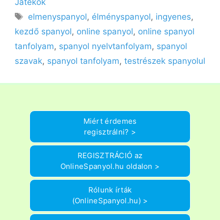
Játékok
Címkék
elmenyspanyol
,
élményspanyol
,
ingyenes
,
kezdő spanyol
,
online spanyol
,
online spanyol
tanfolyam
,
spanyol nyelvtanfolyam
,
spanyol
szavak
,
spanyol tanfolyam
,
testrészek spanyolul
Miért érdemes
regisztrálni? >
REGISZTRÁCIÓ az
OnlineSpanyol.hu oldalon >
Rólunk írták
(OnlineSpanyol.hu) >