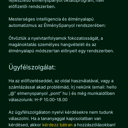
fejlesztésű élményspanyol oktatóprogram, havi
előfizetői rendszerben.
Mesterséges intelligencia és élményalapú
automatizmus az ÉlménySpanyol rendszerében:
Ötvöztük a nyelvtanfolyamok fokozatosságát, a
magánoktatás személyes hangvételét és az
élményalapú módszertan előnyeit egy rendszerben.
Ügyfélszolgálat:
Ha az előfizetéseddel, az oldal használatával, vagy a
számlázással akad problémád, írj nekünk (email: hello
„@” elmenyspanyol „pont” hu ) és még munkaidőben
válaszolunk: H-P 10.00-18.00
Az ügyfélszolgálaton nyelvi kérdésekre nem tudunk
válaszolni. Ha a tananyaggal kapcsolatban van
kérdésed, akkor
kérdezz bátran
a hozzászólásokban!