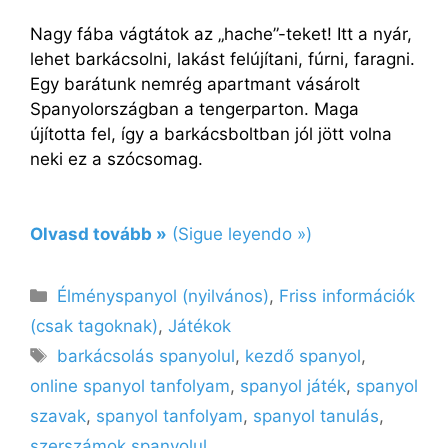
Nagy fába vágtátok az „hache”-teket! Itt a nyár,
lehet barkácsolni, lakást felújítani, fúrni, faragni.
Egy barátunk nemrég apartmant vásárolt
Spanyolországban a tengerparton. Maga
újította fel, így a barkácsboltban jól jött volna
neki ez a szócsomag.
Olvasd tovább »
(Sigue leyendo »)
Kategória
Élményspanyol (nyilvános)
,
Friss információk
(csak tagoknak)
,
Játékok
Címkék
barkácsolás spanyolul
,
kezdő spanyol
,
online spanyol tanfolyam
,
spanyol játék
,
spanyol
szavak
,
spanyol tanfolyam
,
spanyol tanulás
,
szerszámok spanyolul