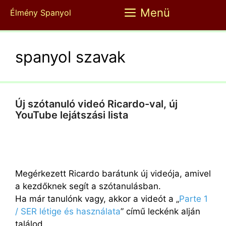
Kilépés
Menü
Élmény Spanyol
a
tartalomba
spanyol szavak
Új szótanuló videó Ricardo-val, új
YouTube lejátszási lista
Megérkezett Ricardo barátunk új videója, amivel
a kezdőknek segít a szótanulásban.
Ha már tanulónk vagy, akkor a videót a „
Parte 1
/ SER létige és használata
” című leckénk alján
találod.