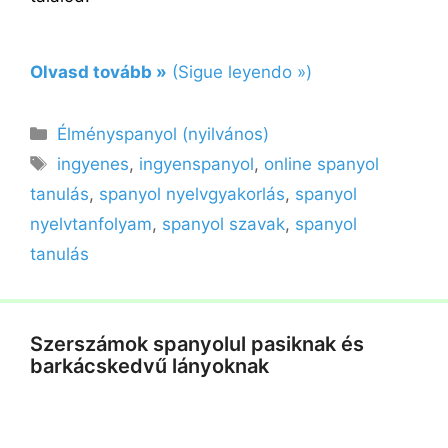
Olvasd tovább »
(Sigue leyendo »)
Kategória
Élményspanyol (nyilvános)
Címkék
ingyenes
,
ingyenspanyol
,
online spanyol
tanulás
,
spanyol nyelvgyakorlás
,
spanyol
nyelvtanfolyam
,
spanyol szavak
,
spanyol
tanulás
Szerszámok spanyolul pasiknak és
barkácskedvű lányoknak