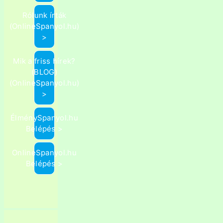
Rólunk írták
(OnlineSpanyol.hu)
>
Mik a friss hírek?
(BLOG)
(OnlineSpanyol.hu)
>
ÉlménySpanyol.hu
Belépés >
OnlineSpanyol.hu
Belépés >