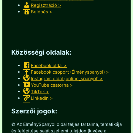
Regisztráció >
Belépés >
Közösségi oldalak:
Facebook oldal >
Facebook csoport (Élményspanyol) >
Instagram oldal (online_spanyol) >
YouTube csatorna >
TikTok >
LinkedIn >
Szerzői jogok:
© Az ÉlménySpanyol oldal teljes tartalma, tematikája
és felépítése saját szellemi tulajdon (kivéve a