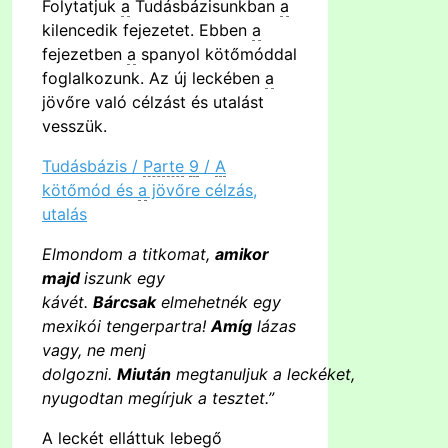
Folytatjuk
a
Tudásbázisunkban
a
kilencedik fejezetet. Ebben
a
fejezetben
a
spanyol kötőmóddal
foglalkozunk. Az új leckében
a
jövőre való célzást és utalást
vesszük.
Tudásbázis /
Parte
9
/
A
kötőmód és
a
jövőre célzás,
utalás
Elmondom a titkomat,
amikor
majd
iszunk egy
kávét.
Bárcsak
elmehetnék egy
mexikói tengerpartra!
Amíg
lázas
vagy, ne menj
dolgozni.
Miután
megtanuljuk a leckéket,
nyugodtan megírjuk a tesztet.”
A
leckét elláttuk lebegő