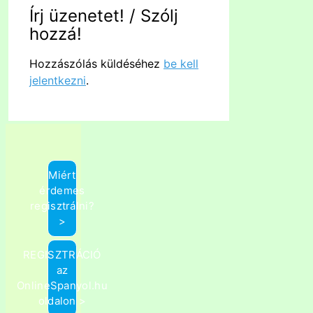
Írj üzenetet! / Szólj
hozzá!
Hozzászólás küldéséhez
be kell
jelentkezni
.
Miért
érdemes
regisztrálni?
>
REGISZTRÁCIÓ
az
OnlineSpanyol.hu
oldalon >