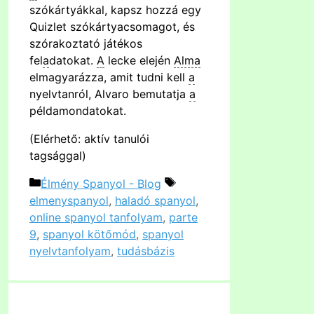
szókártyákkal, kapsz hozzá egy
Quizlet szókártyacsomagot, és
szórakoztató játékos
fel
a
datokat.
A
lecke elején
Alma
elmagyarázza, amit tudni kell
a
nyelvtanról, Alvaro bemutatja
a
példamondatokat.
(Elérhető: aktív tanulói
tagsággal)
Kategória
Címkék
Élmény Spanyol - Blog
elmenyspanyol
,
haladó spanyol
,
online spanyol tanfolyam
,
parte
9
,
spanyol kötőmód
,
spanyol
nyelvtanfolyam
,
tudásbázis