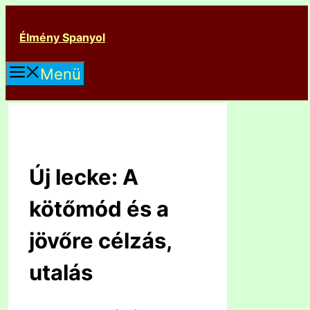
Kilépés
a
Élmény Spanyol
tartalomba
Menü
Új lecke: A
kötőmód és a
jövőre célzás,
utalás