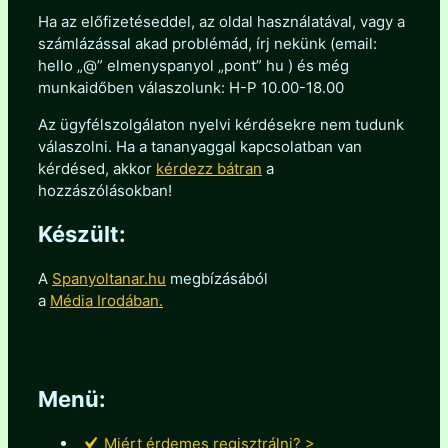
Ha az előfizetéseddel, az oldal használatával, vagy a
számlázással akad problémád, írj nekünk (email:
hello „@” elmenyspanyol „pont” hu ) és még
munkaidőben válaszolunk: H-P 10.00-18.00
Az ügyfélszolgálaton nyelvi kérdésekre nem tudunk
válaszolni. Ha a tananyaggal kapcsolatban van
kérdésed, akkor
kérdezz bátran
a
hozzászólásokban!
Készült:
A
Spanyoltanar.hu
megbízásából
a
Média Irodában.
Menü:
Miért érdemes regisztrálni? >