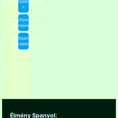
(OnlineSpanyol.hu)
>
ÉlménySpanyol.hu
Belépés >
OnlineSpanyol.hu
Belépés >
Élmény Spanyol: