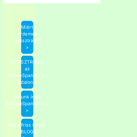
Miért
érdemes
regisztrálni?
>
REGISZTRÁCIÓ
az
OnlineSpanyol.hu
oldalon >
Rólunk írták
(OnlineSpanyol.hu)
>
Mik a friss hírek?
(BLOG)