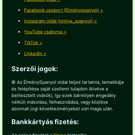
Facebook csoport (Élményspanyol) >
Instagram oldal (online_spanyol) >
YouTube csatorna >
TikTok >
LinkedIn >
Szerzői jogok:
© Az ÉlménySpanyol oldal teljes tartalma, tematikája
és felépítése saját szellemi tulajdon (kivéve a
beillesztett videók), így ezek bármilyen engedély
nélküli másolása, felhasználása, vagy közlése
azonnali jogi következményeket von maga után.
Bankkártyás fizetés: