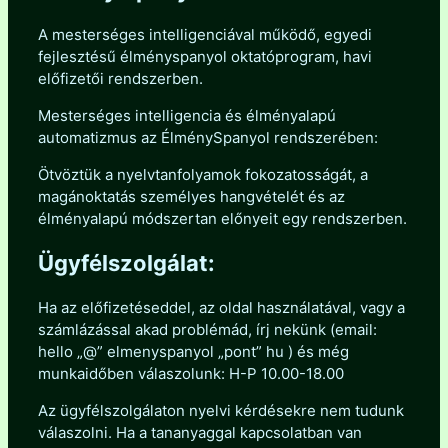
A mesterséges intelligenciával működő, egyedi
fejlesztésű élményspanyol oktatóprogram, havi
előfizetői rendszerben.
Mesterséges intelligencia és élményalapú
automatizmus az ÉlménySpanyol rendszerében:
Ötvöztük a nyelvtanfolyamok fokozatosságát, a
magánoktatás személyes hangvételét és az
élményalapú módszertan előnyeit egy rendszerben.
Ügyfélszolgálat:
Ha az előfizetéseddel, az oldal használatával, vagy a
számlázással akad problémád, írj nekünk (email:
hello „@” elmenyspanyol „pont” hu ) és még
munkaidőben válaszolunk: H-P 10.00-18.00
Az ügyfélszolgálaton nyelvi kérdésekre nem tudunk
válaszolni. Ha a tananyaggal kapcsolatban van