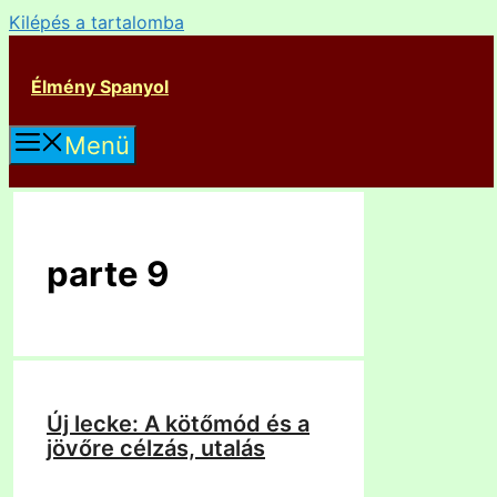
Kilépés a tartalomba
Élmény Spanyol
Menü
parte 9
Új lecke: A kötőmód és a
jövőre célzás, utalás