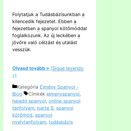
Folytatjuk
a
Tudásbázisunkban
a
kilencedik fejezetet. Ebben
a
fejezetben
a
spanyol kötőmóddal
foglalkozunk. Az új leckében
a
jövőre való célzást és utalást
vesszük.
Olvasd tovább »
(
Sigue
le
y
endo
»)
Kategória
Élmény Spanyol -
Blog
Címkék
elmenyspanyol
,
haladó spanyol
,
online spanyol
tanfolyam
,
parte 9
,
spanyol
kötőmód
,
spanyol
nyelvtanfolyam
,
tudásbázis