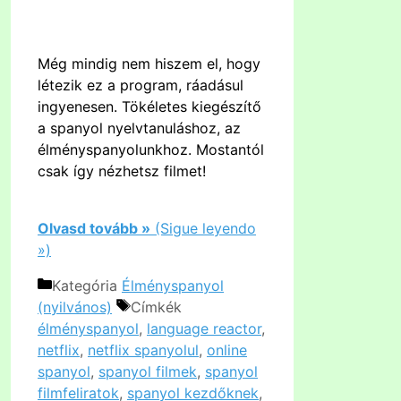
Még mindig nem hiszem el, hogy
létezik ez a program, ráadásul
ingyenesen. Tökéletes kiegészítő
a spanyol nyelvtanuláshoz, az
élményspanyolunkhoz. Mostantól
csak így nézhetsz filmet!
Olvasd tovább »
(Sigue leyendo
»)
Kategória
Élményspanyol
(nyilvános)
Címkék
élményspanyol
,
language reactor
,
netflix
,
netflix spanyolul
,
online
spanyol
,
spanyol filmek
,
spanyol
filmfeliratok
,
spanyol kezdőknek
,