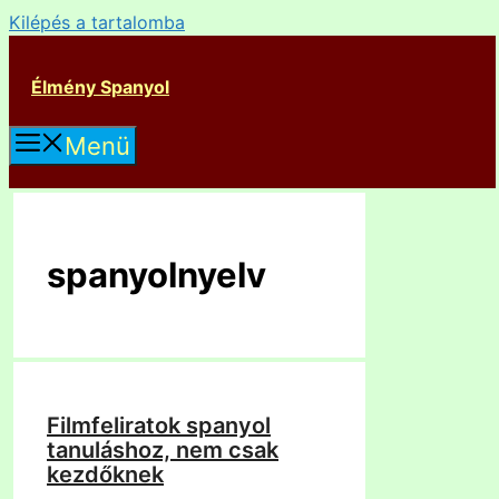
Kilépés a tartalomba
Élmény Spanyol
Menü
spanyolnyelv
Filmfeliratok spanyol
tanuláshoz, nem csak
kezdőknek