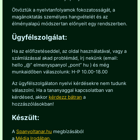
Ötvöztük a nyelvtanfolyamok fokozatosságát, a
magánoktatás személyes hangvételét és az
élményalapú módszertan előnyeit egy rendszerben.
Ügyfélszolgálat:
Ha az előfizetéseddel, az oldal használatával, vagy a
számlázással akad problémád, írj nekünk (email:
hello „@” elmenyspanyol „pont” hu ) és még
munkaidőben válaszolunk: H-P 10.00-18.00
Az ügyfélszolgálaton nyelvi kérdésekre nem tudunk
válaszolni. Ha a tananyaggal kapcsolatban van
kérdésed, akkor
kérdezz bátran
a
hozzászólásokban!
Készült:
A
Spanyoltanar.hu
megbízásából
a
Média Irodában.