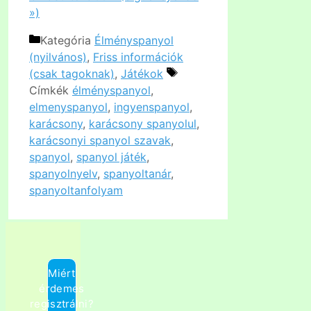
»)
Kategória
Élményspanyol
(nyilvános)
,
Friss információk
(csak tagoknak)
,
Játékok
Címkék
élményspanyol
,
elmenyspanyol
,
ingyenspanyol
,
karácsony
,
karácsony spanyolul
,
karácsonyi spanyol szavak
,
spanyol
,
spanyol játék
,
spanyolnyelv
,
spanyoltanár
,
spanyoltanfolyam
Miért
érdemes
regisztrálni?