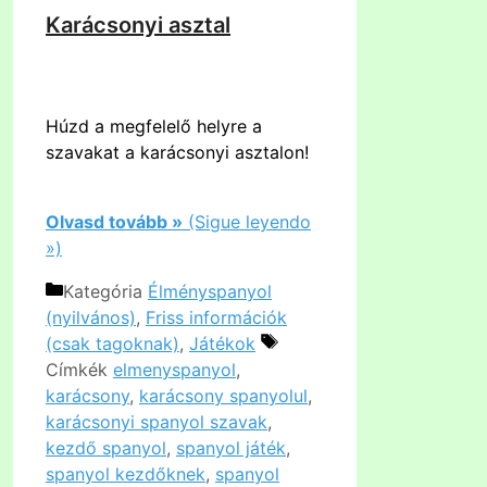
Karácsonyi asztal
Húzd a megfelelő helyre a
szavakat a karácsonyi asztalon!
Olvasd tovább »
(Sigue leyendo
»)
Kategória
Élményspanyol
(nyilvános)
,
Friss információk
(csak tagoknak)
,
Játékok
Címkék
elmenyspanyol
,
karácsony
,
karácsony spanyolul
,
karácsonyi spanyol szavak
,
kezdő spanyol
,
spanyol játék
,
spanyol kezdőknek
,
spanyol