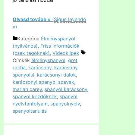
Olvasd tovább »
(
Sigue
le
y
endo
»)
Kategória
Élményspanyol
(nyilvános)
,
Friss információk
(csak tagoknak)
,
Videoklipek
Címkék
élményspanyol
,
gret
rocha
,
karácsony
,
karácsony
spanyolul
,
karácsonyi dalok
,
karácsonyi spanyol szavak
,
mariah carey
,
spanyol karácsony
,
spanyol kezdőknek
,
spanyol
nyelvtanfolyam
,
spanyolnyelv
,
spanyoltanulás