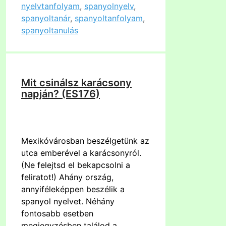
nyelvtanfolyam
,
spanyolnyelv
,
spanyoltanár
,
spanyoltanfolyam
,
spanyoltanulás
Mit csinálsz karácsony
napján? (ES176)
Mexikóvárosban beszélgetünk az
utca emberével a karácsonyról.
(Ne felejtsd el bekapcsolni a
feliratot!) Ahány ország,
annyiféleképpen beszélik a
spanyol nyelvet. Néhány
fontosabb esetben
megjegyzésben találod a