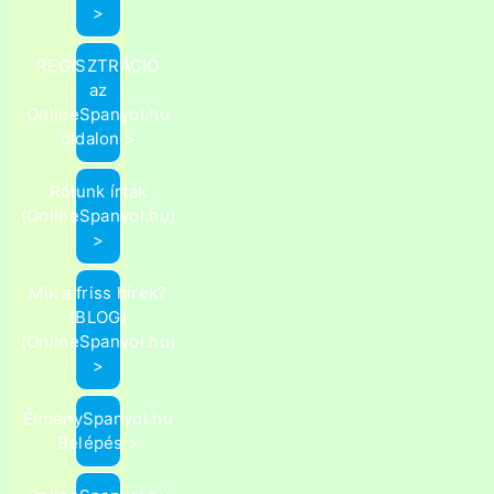
>
REGISZTRÁCIÓ
az
OnlineSpanyol.hu
oldalon >
Rólunk írták
(OnlineSpanyol.hu)
>
Mik a friss hírek?
(BLOG)
(OnlineSpanyol.hu)
>
ÉlménySpanyol.hu
Belépés >