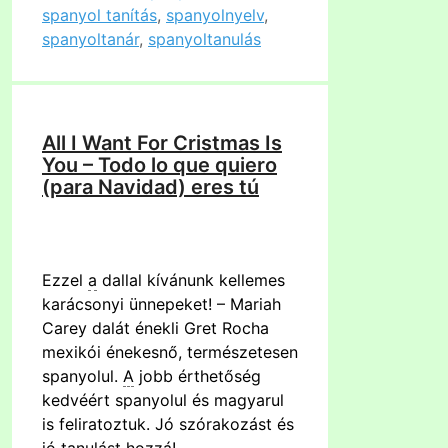
spanyol tanítás
,
spanyolnyelv
,
spanyoltanár
,
spanyoltanulás
All I Want For Cristmas Is
You – Todo lo que quiero
(para Navidad) eres tú
Ezzel
a
dallal kívánunk kellemes
karácsonyi ünnepeket! – Mariah
Carey dalát énekli Gret Rocha
mexikói énekesnő, természetesen
spanyolul.
A
jobb érthetőség
kedvéért spanyolul és magyarul
is feliratoztuk. Jó szórakozást és
jó tanulást hozzá!