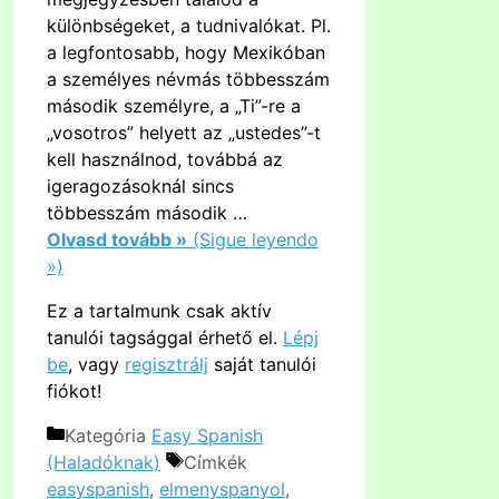
különbségeket, a tudnivalókat. Pl.
a legfontosabb, hogy Mexikóban
a személyes névmás többesszám
második személyre, a „Ti”-re a
„vosotros” helyett az „ustedes”-t
kell használnod, továbbá az
igeragozásoknál sincs
többesszám második …
Olvasd tovább »
(Sigue leyendo
»)
Ez a tartalmunk csak aktív
tanulói tagsággal érhető el.
Lépj
be
, vagy
regisztrálj
saját tanulói
fiókot!
Kategória
Easy Spanish
(Haladóknak)
Címkék
easyspanish
,
elmenyspanyol
,