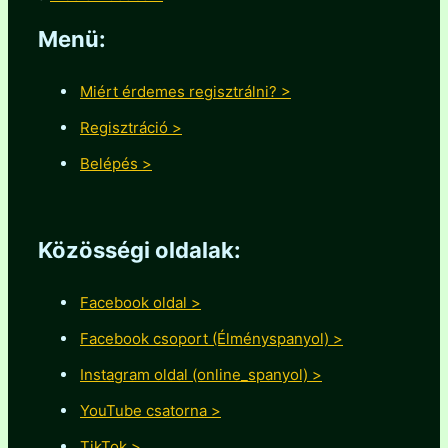
Menü:
Miért érdemes regisztrálni? >
Regisztráció >
Belépés >
Közösségi oldalak:
Facebook oldal >
Facebook csoport (Élményspanyol) >
Instagram oldal (online_spanyol) >
YouTube csatorna >
TikTok >