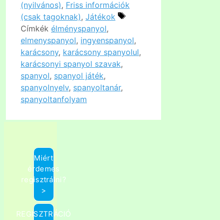
(nyilvános)
,
Friss információk
(csak tagoknak)
,
Játékok
Címkék
élményspanyol
,
elmenyspanyol
,
ingyenspanyol
,
karácsony
,
karácsony spanyolul
,
karácsonyi spanyol szavak
,
spanyol
,
spanyol játék
,
spanyolnyelv
,
spanyoltanár
,
spanyoltanfolyam
Miért
érdemes
regisztrálni?
>
REGISZTRÁCIÓ