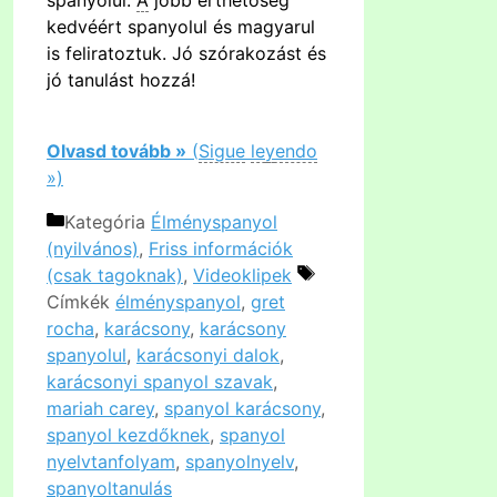
kedvéért spanyolul és magyarul
is feliratoztuk. Jó szórakozást és
jó tanulást hozzá!
Olvasd tovább »
(
Sigue
le
y
endo
»)
Kategória
Élményspanyol
(nyilvános)
,
Friss információk
(csak tagoknak)
,
Videoklipek
Címkék
élményspanyol
,
gret
rocha
,
karácsony
,
karácsony
spanyolul
,
karácsonyi dalok
,
karácsonyi spanyol szavak
,
mariah carey
,
spanyol karácsony
,
spanyol kezdőknek
,
spanyol
nyelvtanfolyam
,
spanyolnyelv
,
spanyoltanulás