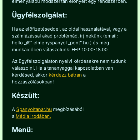
élményalapú módszertan előnyeit egy rendszerben.
Ügyfélszolgálat:
Ha az előfizetéseddel, az oldal használatával, vagy a
számlázással akad problémád, írj nekünk (email:
hello „@” elmenyspanyol „pont” hu ) és még
munkaidőben válaszolunk: H-P 10.00-18.00
Az ügyfélszolgálaton nyelvi kérdésekre nem tudunk
válaszolni. Ha a tananyaggal kapcsolatban van
kérdésed, akkor
kérdezz bátran
a
hozzászólásokban!
Készült:
A
Spanyoltanar.hu
megbízásából
a
Média Irodában.
Menü: