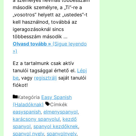
második személyre, a „Ti”-re a
„vosotros” helyett az „ustedes”-t
kell használnod, továbbá az
igeragozásoknál sincs
többesszám második …
Olvasd tovább »
(Sigue leyendo
»)
Ez a tartalmunk csak aktív
tanulói tagsággal érhető el.
Lépj
be
, vagy
regisztrálj
saját tanulói
fiókot!
Kategória
Easy Spanish
(Haladóknak)
Címkék
easyspanish
,
elmenyspanyol
,
karácsony spanyolul
,
kezdő
spanyol
,
spanyol kezdőknek
,
spanyol nyelv
,
spanyolnyelv
,