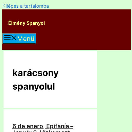
Kilépés a tartalomba
Élmény Spanyol
Menü
karácsony
spanyolul
6 de enero, Epifanía –