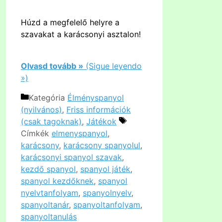
Húzd a megfelelő helyre a
szavakat a karácsonyi asztalon!
Olvasd tovább »
(Sigue leyendo
»)
Kategória
Élményspanyol
(nyilvános)
,
Friss információk
(csak tagoknak)
,
Játékok
Címkék
elmenyspanyol
,
karácsony
,
karácsony spanyolul
,
karácsonyi spanyol szavak
,
kezdő spanyol
,
spanyol játék
,
spanyol kezdőknek
,
spanyol
nyelvtanfolyam
,
spanyolnyelv
,
spanyoltanár
,
spanyoltanfolyam
,
spanyoltanulás