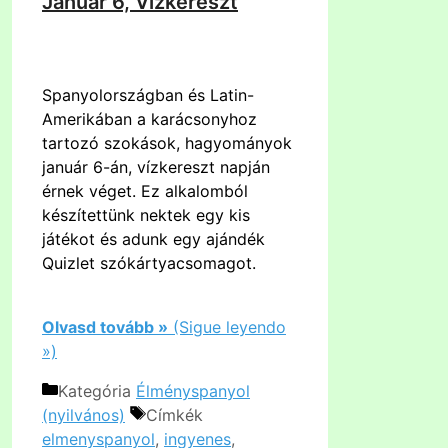
Január 6, Vízkereszt
Spanyolországban és Latin-
Amerikában a karácsonyhoz
tartozó szokások, hagyományok
január 6-án, vízkereszt napján
érnek véget. Ez alkalomból
készítettünk nektek egy kis
játékot és adunk egy ajándék
Quizlet szókártyacsomagot.
Olvasd tovább »
(Sigue leyendo
»)
Kategória
Élményspanyol
(nyilvános)
Címkék
elmenyspanyol
,
ingyenes
,