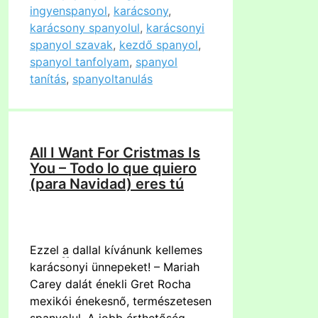
ingyenspanyol
,
karácsony
,
karácsony spanyolul
,
karácsonyi
spanyol szavak
,
kezdő spanyol
,
spanyol tanfolyam
,
spanyol
tanítás
,
spanyoltanulás
All I Want For Cristmas Is
You – Todo lo que quiero
(para Navidad) eres tú
Ezzel
a
dallal kívánunk kellemes
karácsonyi ünnepeket! – Mariah
Carey dalát énekli Gret Rocha
mexikói énekesnő, természetesen
spanyolul.
A
jobb érthetőség