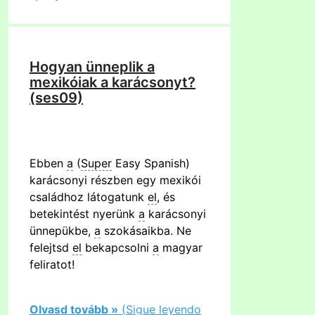
Hogyan ünneplik a
mexikóiak a karácsonyt?
(ses09)
Ebben
a
(
Super
Easy Spanish)
karácsonyi részben egy mexikói
családhoz látogatunk
el
, és
betekintést nyerünk
a
karácsonyi
ünnepükbe,
a
szokásaikba. Ne
felejtsd
el
bekapcsolni
a
magyar
feliratot!
Olvasd tovább »
(
Sigue
le
y
endo