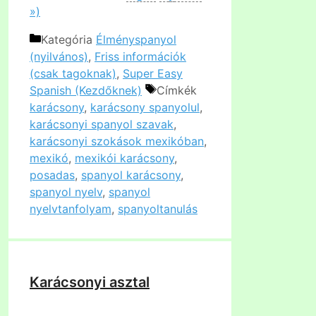
»)
Kategória
Élményspanyol
(nyilvános)
,
Friss információk
(csak tagoknak)
,
Super Easy
Spanish (Kezdőknek)
Címkék
karácsony
,
karácsony spanyolul
,
karácsonyi spanyol szavak
,
karácsonyi szokások mexikóban
,
mexikó
,
mexikói karácsony
,
posadas
,
spanyol karácsony
,
spanyol nyelv
,
spanyol
nyelvtanfolyam
,
spanyoltanulás
Karácsonyi asztal