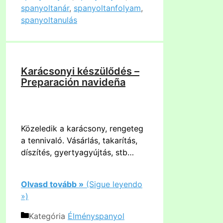
spanyoltanár
,
spanyoltanfolyam
,
spanyoltanulás
Karácsonyi készülődés –
Preparación navideña
Közeledik a karácsony, rengeteg
a tennivaló. Vásárlás, takarítás,
díszítés, gyertyagyújtás, stb…
Olvasd tovább »
(Sigue leyendo
»)
Kategória
Élményspanyol