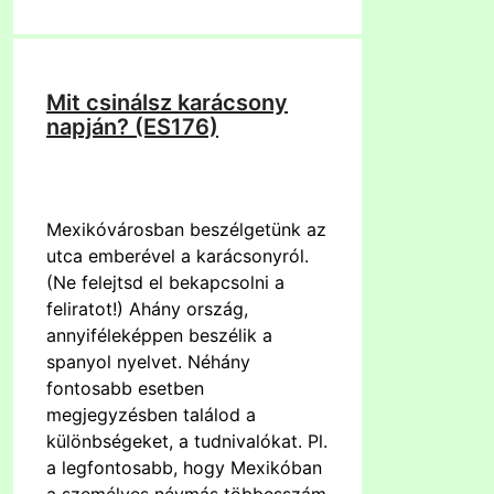
Mit csinálsz karácsony
napján? (ES176)
Mexikóvárosban beszélgetünk az
utca emberével a karácsonyról.
(Ne felejtsd el bekapcsolni a
feliratot!) Ahány ország,
annyiféleképpen beszélik a
spanyol nyelvet. Néhány
fontosabb esetben
megjegyzésben találod a
különbségeket, a tudnivalókat. Pl.
a legfontosabb, hogy Mexikóban
a személyes névmás többesszám