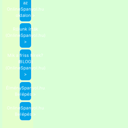
az
OnlineSpanyol.hu
oldalon >
Rólunk írták
(OnlineSpanyol.hu)
>
Mik a friss hírek?
(BLOG)
(OnlineSpanyol.hu)
>
ÉlménySpanyol.hu
Belépés >
OnlineSpanyol.hu
Belépés >