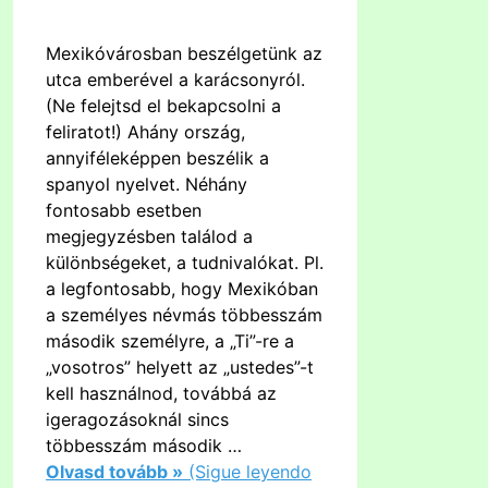
Mexikóvárosban beszélgetünk az
utca emberével a karácsonyról.
(Ne felejtsd el bekapcsolni a
feliratot!) Ahány ország,
annyiféleképpen beszélik a
spanyol nyelvet. Néhány
fontosabb esetben
megjegyzésben találod a
különbségeket, a tudnivalókat. Pl.
a legfontosabb, hogy Mexikóban
a személyes névmás többesszám
második személyre, a „Ti”-re a
„vosotros” helyett az „ustedes”-t
kell használnod, továbbá az
igeragozásoknál sincs
többesszám második …
Olvasd tovább »
(Sigue leyendo