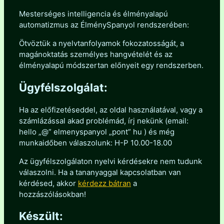
Mesterséges intelligencia és élményalapú
automatizmus az ÉlménySpanyol rendszerében:
Ötvöztük a nyelvtanfolyamok fokozatosságát, a
magánoktatás személyes hangvételét és az
élményalapú módszertan előnyeit egy rendszerben.
Ügyfélszolgálat:
Ha az előfizetéseddel, az oldal használatával, vagy a
számlázással akad problémád, írj nekünk (email:
hello „@” elmenyspanyol „pont” hu ) és még
munkaidőben válaszolunk: H-P 10.00-18.00
Az ügyfélszolgálaton nyelvi kérdésekre nem tudunk
válaszolni. Ha a tananyaggal kapcsolatban van
kérdésed, akkor
kérdezz bátran
a
hozzászólásokban!
Készült: