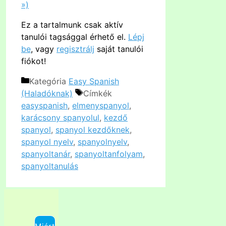
»)
Ez a tartalmunk csak aktív
tanulói tagsággal érhető el.
Lépj
be
, vagy
regisztrálj
saját tanulói
fiókot!
Kategória
Easy Spanish
(Haladóknak)
Címkék
easyspanish
,
elmenyspanyol
,
karácsony spanyolul
,
kezdő
spanyol
,
spanyol kezdőknek
,
spanyol nyelv
,
spanyolnyelv
,
spanyoltanár
,
spanyoltanfolyam
,
spanyoltanulás