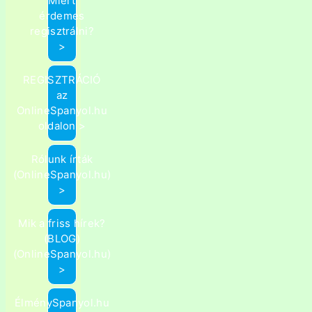
Miért
érdemes
regisztrálni?
>
REGISZTRÁCIÓ
az
OnlineSpanyol.hu
oldalon >
Rólunk írták
(OnlineSpanyol.hu)
>
Mik a friss hírek?
(BLOG)
(OnlineSpanyol.hu)
>
ÉlménySpanyol.hu