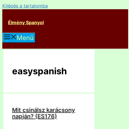
Kilépés a tartalomba
Élmény Spanyol
Menü
easyspanish
Mit csinálsz karácsony
napján? (ES176)