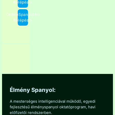
Belépés >
OnlineSpanyol.hu
Belépés >
Élmény Spanyol:
A mesterséges intelligenciával működő, egyedi
fejlesztésű élményspanyol oktatóprogram, havi
előfizetői rendszerben.