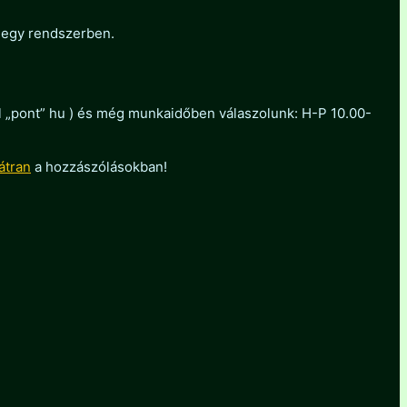
 egy rendszerben.
ol „pont” hu ) és még munkaidőben válaszolunk: H-P 10.00-
átran
a hozzászólásokban!