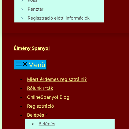
Kosár
Pénztár
Regisztráció előtti információk
Élmény Spanyol
Menü
Miért érdemes regisztrálni?
Rólunk írták
OnlineSpanyol Blog
Regisztráció
Belépés
Belépés