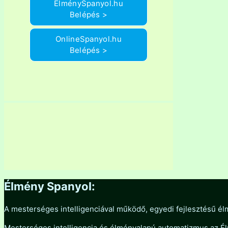
ÉlménySpanyol.hu
Belépés >
OnlineSpanyol.hu
Belépés >
Élmény Spanyol:
A mesterséges intelligenciával működő, egyedi fejlesztésű él
Mesterséges intelligencia és élményalapú automatizmus az 