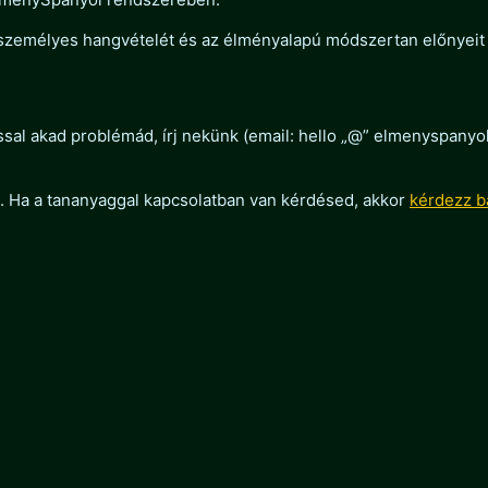
 személyes hangvételét és az élményalapú módszertan előnyeit
ással akad problémád, írj nekünk (email: hello „@” elmenyspany
i. Ha a tananyaggal kapcsolatban van kérdésed, akkor
kérdezz b