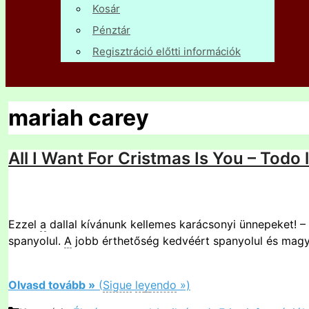
Kosár
Pénztár
Regisztráció előtti információk
mariah carey
All I Want For Cristmas Is You – Todo 
Ezzel
a
dallal kívánunk kellemes karácsonyi ünnepeket! –
spanyolul.
A
jobb érthetőség kedvéért spanyolul és magyar
Olvasd tovább »
(
Sigue
le
y
endo
»)