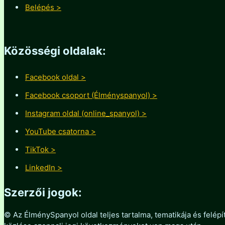
Belépés >
Közösségi oldalak:
Facebook oldal >
Facebook csoport (Élményspanyol) >
Instagram oldal (online_spanyol) >
YouTube csatorna >
TikTok >
LinkedIn >
Szerzői jogok:
© Az ÉlménySpanyol oldal teljes tartalma, tematikája és felépít