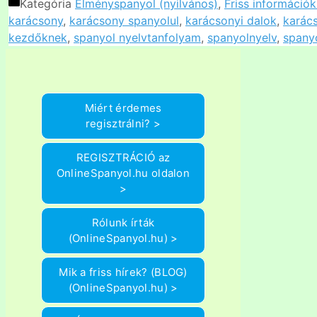
Kategória
Élményspanyol (nyilvános)
,
Friss információ
karácsony
,
karácsony spanyolul
,
karácsonyi dalok
,
karác
kezdőknek
,
spanyol nyelvtanfolyam
,
spanyolnyelv
,
spany
Miért érdemes
regisztrálni? >
REGISZTRÁCIÓ az
OnlineSpanyol.hu oldalon
>
Rólunk írták
(OnlineSpanyol.hu) >
Mik a friss hírek? (BLOG)
(OnlineSpanyol.hu) >