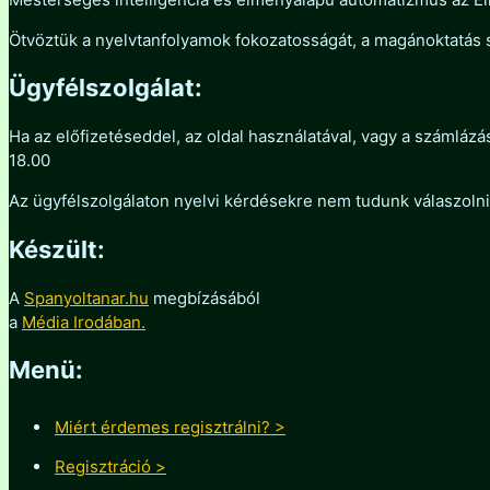
Ötvöztük a nyelvtanfolyamok fokozatosságát, a magánoktatás
Ügyfélszolgálat:
Ha az előfizetéseddel, az oldal használatával, vagy a számláz
18.00
Az ügyfélszolgálaton nyelvi kérdésekre nem tudunk válaszoln
Készült:
A
Spanyoltanar.hu
megbízásából
a
Média Irodában.
Menü:
Miért érdemes regisztrálni? >
Regisztráció >