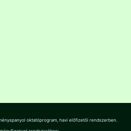
ményspanyol oktatóprogram, havi előfizetői rendszerben.
ÉlménySpanyol rendszerében: