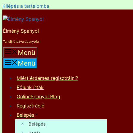
Kilépés a tartalomba
Élmény Spanyol
Tanulj játszva spanyolul!
Menü
Menü
Miért érdemes regisztrálni?
Rólunk írták
OnlineSpanyol Blog
Regisztráció
Belépés
Belépés