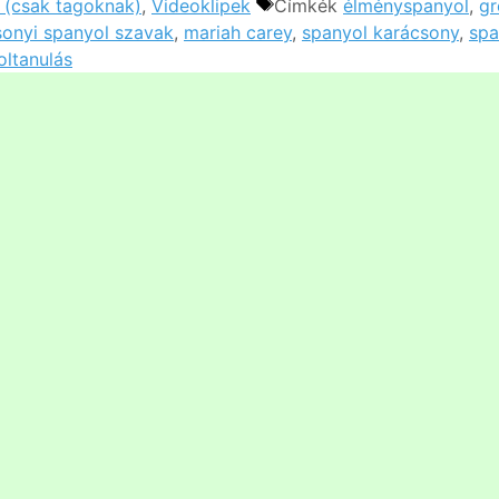
k (csak tagoknak)
,
Videoklipek
Címkék
élményspanyol
,
gr
sonyi spanyol szavak
,
mariah carey
,
spanyol karácsony
,
spa
oltanulás