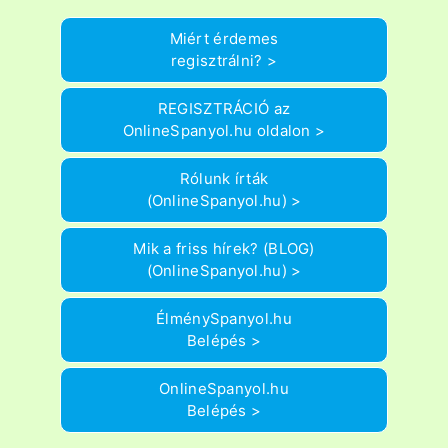
Miért érdemes
regisztrálni? >
REGISZTRÁCIÓ az
OnlineSpanyol.hu oldalon >
Rólunk írták
(OnlineSpanyol.hu) >
Mik a friss hírek? (BLOG)
(OnlineSpanyol.hu) >
ÉlménySpanyol.hu
Belépés >
OnlineSpanyol.hu
Belépés >