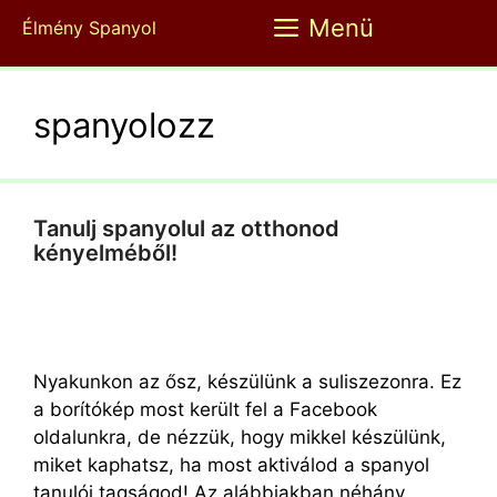
Kilépés
Menü
Élmény Spanyol
a
tartalomba
spanyolozz
Tanulj spanyolul az otthonod
kényelméből!
Nyakunkon az ősz, készülünk a suliszezonra. Ez
a borítókép most került fel a Facebook
oldalunkra, de nézzük, hogy mikkel készülünk,
miket kaphatsz, ha most aktiválod a spanyol
tanulói tagságod! Az alábbiakban néhány