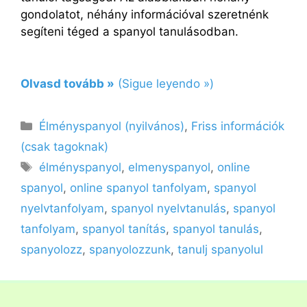
gondolatot, néhány információval szeretnénk
segíteni téged a spanyol tanulásodban.
Olvasd tovább »
(Sigue leyendo »)
Kategória
Élményspanyol (nyilvános)
,
Friss információk
(csak tagoknak)
Címkék
élményspanyol
,
elmenyspanyol
,
online
spanyol
,
online spanyol tanfolyam
,
spanyol
nyelvtanfolyam
,
spanyol nyelvtanulás
,
spanyol
tanfolyam
,
spanyol tanítás
,
spanyol tanulás
,
spanyolozz
,
spanyolozzunk
,
tanulj spanyolul