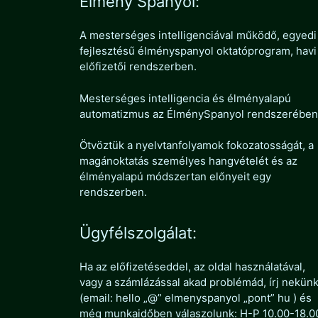
Élmény Spanyol:
A mesterséges intelligenciával működő, egyedi
fejlesztésű élményspanyol oktatóprogram, havi
előfizetői rendszerben.
Mesterséges intelligencia és élményalapú
automatizmus az ÉlménySpanyol rendszerében
Ötvöztük a nyelvtanfolyamok fokozatosságát, a
magánoktatás személyes hangvételét és az
élményalapú módszertan előnyeit egy
rendszerben.
Ügyfélszolgálat:
Ha az előfizetéseddel, az oldal használatával,
vagy a számlázással akad problémád, írj nekün
(email: hello „@” elmenyspanyol „pont” hu ) és
még munkaidőben válaszolunk: H-P 10.00-18.0