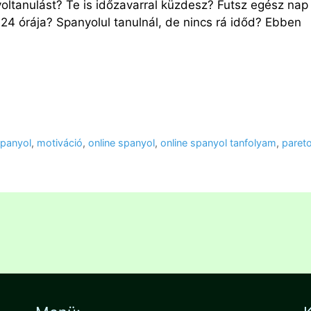
ltanulást? Te is időzavarral küzdesz? Futsz egész nap
4 órája? Spanyolul tanulnál, de nincs rá időd? Ebben
panyol
,
motiváció
,
online spanyol
,
online spanyol tanfolyam
,
paret