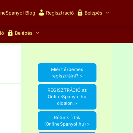
ineSpanyol Blog
Regisztráció
Belépés
ió
Belépés
Miért érdemes
regisztrálni? >
REGISZTRÁCIÓ az
OnlineSpanyol.hu
oldalon >
Rólunk írták
(OnlineSpanyol.hu) >