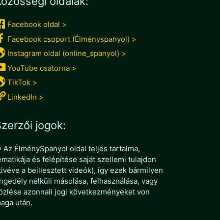
özösségi oldalak:
Facebook oldal >
Facebook csoport (Élményspanyol) >
Instagram oldal (online_spanyol) >
YouTube csatorna >
TikTok >
LinkedIn >
zerzői jogok:
 Az ÉlménySpanyol oldal teljes tartalma,
ematikája és felépítése saját szellemi tulajdon
kivéve a beillesztett videók), így ezek bármilyen
ngedély nélküli másolása, felhasználása, vagy
özlése azonnali jogi következményeket von
aga után.