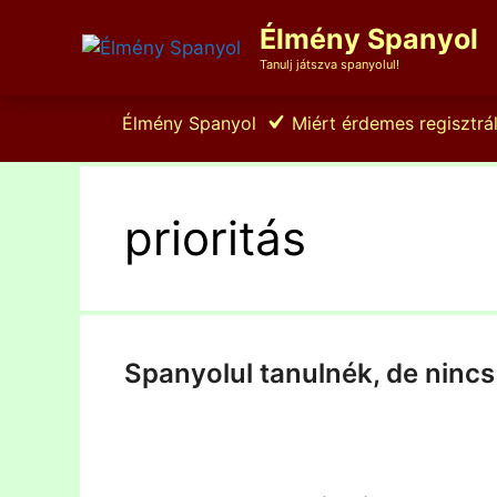
Kilépés
Élmény Spanyol
a
tartalomba
Tanulj játszva spanyolul!
Élmény Spanyol
Miért érdemes regisztrál
prioritás
Spanyolul tanulnék, de nincs