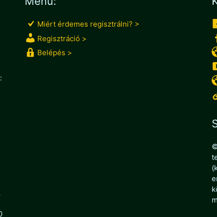
Menü:
K
Miért érdemes regisztrálni? >
Regisztráció >
Belépés >
:
S
©
t
(
e
k
k
m
0