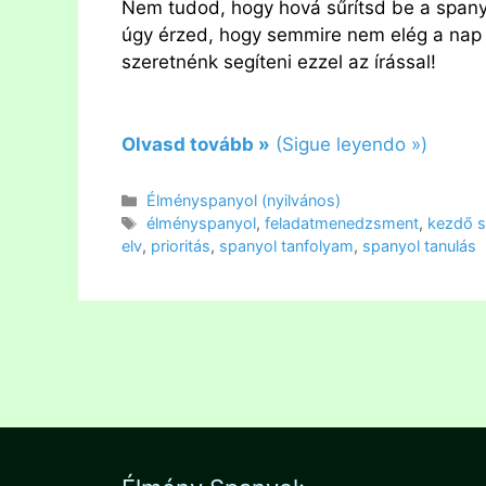
Nem tudod, hogy hová sűrítsd be a spanyo
úgy érzed, hogy semmire nem elég a nap 2
szeretnénk segíteni ezzel az írással!
Olvasd tovább »
(Sigue leyendo »)
Kategória
Élményspanyol (nyilvános)
Címkék
élményspanyol
,
feladatmenedzsment
,
kezdő s
elv
,
prioritás
,
spanyol tanfolyam
,
spanyol tanulás