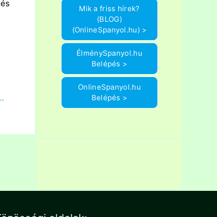
 és
Mik a friss hírek?
(BLOG)
(OnlineSpanyol.hu) >
ÉlménySpanyol.hu
Belépés >
OnlineSpanyol.hu
Belépés >
o-