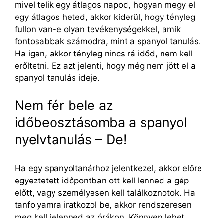
mivel telik egy átlagos napod, hogyan megy el
egy átlagos heted, akkor kiderül, hogy tényleg
fullon van-e olyan tevékenységekkel, amik
fontosabbak számodra, mint a spanyol tanulás.
Ha igen, akkor tényleg nincs rá időd, nem kell
erőltetni. Ez azt jelenti, hogy még nem jött el a
spanyol tanulás ideje.
Nem fér bele az
időbeosztásomba a spanyol
nyelvtanulás – De!
Ha egy spanyoltanárhoz jelentkezel, akkor előre
egyeztetett időpontban ott kell lenned a gép
előtt, vagy személyesen kell találkoznotok. Ha
tanfolyamra iratkozol be, akkor rendszeresen
meg kell jelenned az órákon. Könnyen lehet,