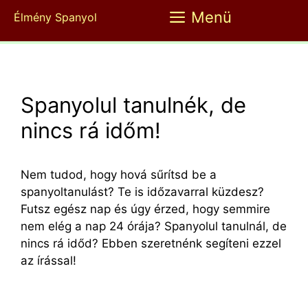
Kilépés
Menü
Élmény Spanyol
a
tartalomba
Spanyolul tanulnék, de
nincs rá időm!
Nem tudod, hogy hová sűrítsd be a
spanyoltanulást? Te is időzavarral küzdesz?
Futsz egész nap és úgy érzed, hogy semmire
nem elég a nap 24 órája? Spanyolul tanulnál, de
nincs rá időd? Ebben szeretnénk segíteni ezzel
az írással!