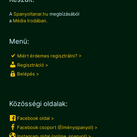
A
Spanyoltanar.hu
megbízásából
a
Média Irodában.
Menü:
Miért érdemes regisztrálni? >
Regisztráció >
Belépés >
Közösségi oldalak:
Facebook oldal >
Facebook csoport (Élményspanyol) >
Instagram oldal (online_spanyol) >