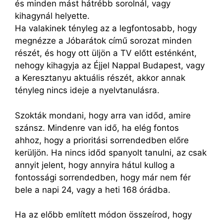
és minden mást hátrébb sorolnál, vagy
kihagynál helyette.
Ha valakinek tényleg az a legfontosabb, hogy
megnézze a Jóbarátok című sorozat minden
részét, és hogy ott üljön a TV előtt esténként,
nehogy kihagyja az Éjjel Nappal Budapest, vagy
a Keresztanyu aktuális részét, akkor annak
tényleg nincs ideje a nyelvtanulásra.
Szokták mondani, hogy arra van időd, amire
szánsz. Mindenre van idő, ha elég fontos
ahhoz, hogy a prioritási sorrendedben előre
kerüljön. Ha nincs időd spanyolt tanulni, az csak
annyit jelent, hogy annyira hátul kullog a
fontossági sorrendedben, hogy már nem fér
bele a napi 24, vagy a heti 168 órádba.
Ha az előbb említett módon összeírod, hogy