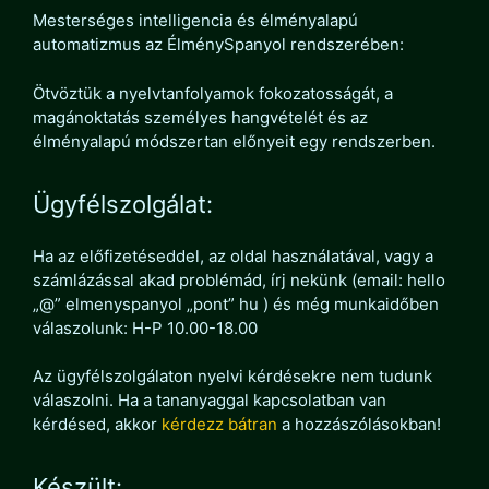
Mesterséges intelligencia és élményalapú
automatizmus az ÉlménySpanyol rendszerében:
Ötvöztük a nyelvtanfolyamok fokozatosságát, a
magánoktatás személyes hangvételét és az
élményalapú módszertan előnyeit egy rendszerben.
Ügyfélszolgálat:
Ha az előfizetéseddel, az oldal használatával, vagy a
számlázással akad problémád, írj nekünk (email: hello
„@” elmenyspanyol „pont” hu ) és még munkaidőben
válaszolunk: H-P 10.00-18.00
Az ügyfélszolgálaton nyelvi kérdésekre nem tudunk
válaszolni. Ha a tananyaggal kapcsolatban van
kérdésed, akkor
kérdezz bátran
a hozzászólásokban!
Készült: