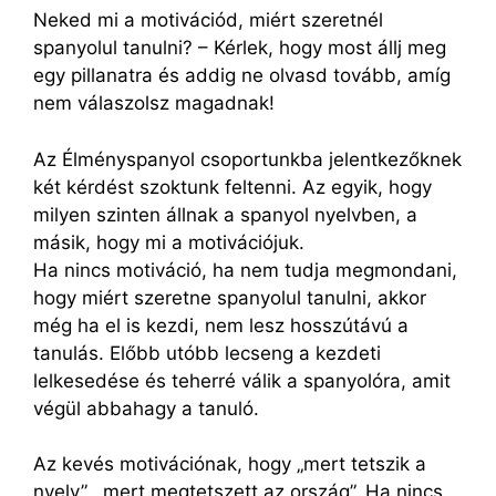
Neked mi a motivációd, miért szeretnél
spanyolul tanulni? – Kérlek, hogy most állj meg
egy pillanatra és addig ne olvasd tovább, amíg
nem válaszolsz magadnak!
Az Élményspanyol csoportunkba jelentkezőknek
két kérdést szoktunk feltenni. Az egyik, hogy
milyen szinten állnak a spanyol nyelvben, a
másik, hogy mi a motivációjuk.
Ha nincs motiváció, ha nem tudja megmondani,
hogy miért szeretne spanyolul tanulni, akkor
még ha el is kezdi, nem lesz hosszútávú a
tanulás. Előbb utóbb lecseng a kezdeti
lelkesedése és teherré válik a spanyolóra, amit
végül abbahagy a tanuló.
Az kevés motivációnak, hogy „mert tetszik a
nyelv”, „mert megtetszett az ország”. Ha nincs