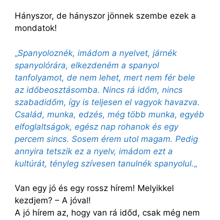
Hányszor, de hányszor jönnek szembe ezek a
mondatok!
„
Spanyoloznék, imádom a nyelvet, járnék
spanyolórára, elkezdeném a spanyol
tanfolyamot, de nem lehet, mert nem fér bele
az időbeosztásomba. Nincs rá időm, nincs
szabadidőm, így is teljesen el vagyok havazva.
Család, munka, edzés, még több munka, egyéb
elfoglaltságok, egész nap rohanok és egy
percem sincs. Sosem érem utol magam. Pedig
annyira tetszik ez a nyelv, imádom ezt a
kultúrát, tényleg szívesen tanulnék spanyolul.
„
Van egy jó és egy rossz hírem! Melyikkel
kezdjem? – A jóval!
A jó hírem az, hogy van rá időd, csak még nem