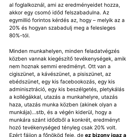
al foglalkoznál, ami az eredményeidet hozza,
akkor egy csomó időd felszabadulna. Az
egymillió forintos kérdés az, hogy – melyik az a
20% és hogyan szabadulj meg a felesleges
80%-tól.
Minden munkahelyen, minden feladatvégzés
közben vannak kiegészítő tevékenységek, amik
nem hoznak semmi eredményt. Ott van a
cigiszünet, a kávészünet, a pisiszünet, az
ebédszünet, egy kis facebookozás, egy kis
adminisztráció, egy kis beszélgetés, pletykálás
a kollégákkal, utazás a munkahelyre, utazás
haza, utazás munka közben (akinek olyan a
munkája)…stb, és a végén kiderül, hogy a
munkára szánt idődből a konkrét, eredményt
hozó tevékenységed tényleg csak 20% volt.
Ezért fájjon a főnököd feje, de
ez bizony igaz a