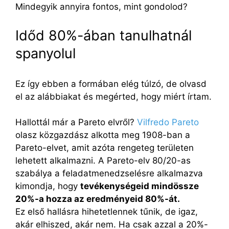
Mindegyik annyira fontos, mint gondolod?
Időd 80%-ában tanulhatnál
spanyolul
Ez így ebben a formában elég túlzó, de olvasd
el az alábbiakat és megérted, hogy miért írtam.
Hallottál már a Pareto elvről?
Vilfredo Pareto
olasz közgazdász alkotta meg 1908-ban a
Pareto-elvet, amit azóta rengeteg területen
lehetett alkalmazni. A Pareto-elv 80/20-as
szabálya a feladatmenedzselésre alkalmazva
kimondja, hogy
tevékenységeid mindössze
20%-a hozza az eredményeid 80%-át.
Ez első hallásra hihetetlennek tűnik, de igaz,
akár elhiszed, akár nem. Ha csak azzal a 20%-