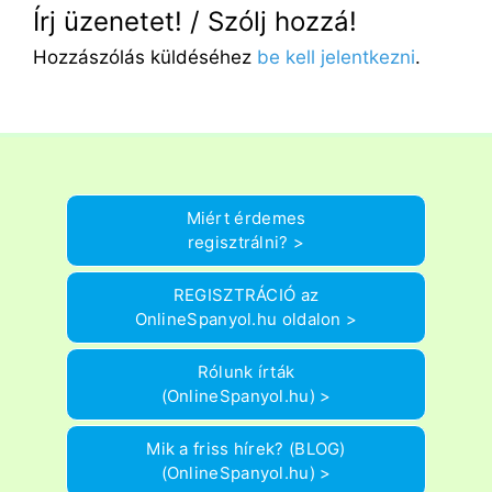
Írj üzenetet! / Szólj hozzá!
Hozzászólás küldéséhez
be kell jelentkezni
.
Miért érdemes
regisztrálni? >
REGISZTRÁCIÓ az
OnlineSpanyol.hu oldalon >
Rólunk írták
(OnlineSpanyol.hu) >
Mik a friss hírek? (BLOG)
(OnlineSpanyol.hu) >