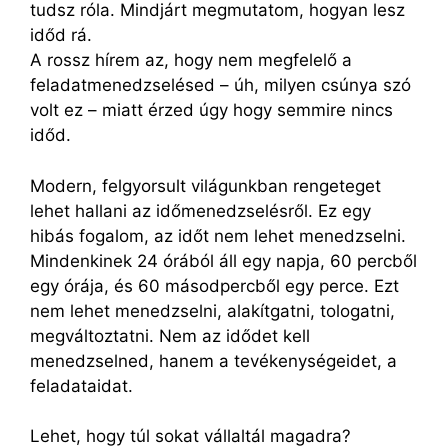
tudsz róla. Mindjárt megmutatom, hogyan lesz
időd rá.
A rossz hírem az, hogy nem megfelelő a
feladatmenedzselésed – úh, milyen csúnya szó
volt ez – miatt érzed úgy hogy semmire nincs
időd.
Modern, felgyorsult világunkban rengeteget
lehet hallani az időmenedzselésről. Ez egy
hibás fogalom, az időt nem lehet menedzselni.
Mindenkinek 24 órából áll egy napja, 60 percből
egy órája, és 60 másodpercből egy perce. Ezt
nem lehet menedzselni, alakítgatni, tologatni,
megváltoztatni. Nem az idődet kell
menedzselned, hanem a tevékenységeidet, a
feladataidat.
Lehet, hogy túl sokat vállaltál magadra?