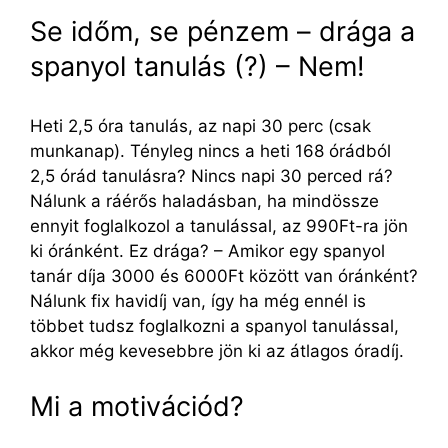
Se időm, se pénzem – drága a
spanyol tanulás (?) – Nem!
Heti 2,5 óra tanulás, az napi 30 perc (csak
munkanap). Tényleg nincs a heti 168 órádból
2,5 órád tanulásra? Nincs napi 30 perced rá?
Nálunk a ráérős haladásban, ha mindössze
ennyit foglalkozol a tanulással, az 990Ft-ra jön
ki óránként. Ez drága? – Amikor egy spanyol
tanár díja 3000 és 6000Ft között van óránként?
Nálunk fix havidíj van, így ha még ennél is
többet tudsz foglalkozni a spanyol tanulással,
akkor még kevesebbre jön ki az átlagos óradíj.
Mi a motivációd?