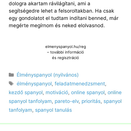
dologra akartam rávilágítani, ami a
segítségedre lehet a felsoroltakban. Ha csak
egy gondolatot el tudtam indítani benned, már
megérte megírnom és neked elolvasnod.
elmenyspanyol.hu/reg
– további információ
és regisztráció
Kategória
Élményspanyol (nyilvános)
Címkék
élményspanyol
,
feladatmenedzsment
,
kezdő spanyol
,
motiváció
,
online spanyol
,
online
spanyol tanfolyam
,
pareto-elv
,
prioritás
,
spanyol
tanfolyam
,
spanyol tanulás