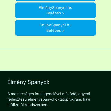
ÉlménySpanyol.hu
Belépés >
OnlineSpanyol.hu
Belépés >
Élmény Spanyol:
A mesterséges intelligenciával működő, egyedi
fejlesztésű élményspanyol oktatóprogram, havi
előfizetői rendszerben.