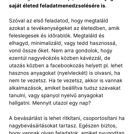
saját életed feladatmenedzselésére is
.
Szóval az első feladatod, hogy megtaláld
azokat a tevékenységeket az életedben, amik
feleslegesek és időrablók. Megtaláld és
elhagyd, minimalizáld, vagy tedd hasznossá,
vond össze őket. Nem arra gondolok, hogy
ezentúl nagyvécézés közben kávézzál, de
utazás közben a facebookozás helyett pl. lehet
hasznos anyagokat (nyelvleckét) is olvasni, ha
nem te vezetsz. Ha te vezetsz, akkor is vannak
alkalmazások, amiket beállítva tudsz szavakat
tanulni, vagy spanyol nyelvű anyagokat
hallgatni. Mennyit utazol egy nap?
A bevásárlást is lehet ritkítani, csoportosítani ha
nagybevásárlásokat tartasz. Egészen biztos,
hogy vannak olyan feladatok, amiket nyugodtan