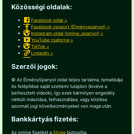
Közösségi oldalak:
Facebook oldal >
Facebook csoport (Élményspanyol) >
Instagram oldal (online_spanyol) >
YouTube csatorna >
TikTok >
LinkedIn >
Szerzői jogok:
© Az ÉlménySpanyol oldal teljes tartalma, tematikája
és felépítése saját szellemi tulajdon (kivéve a
beillesztett videók), így ezek bármilyen engedély
nélküli másolása, felhasználása, vagy közlése
azonnali jogi következményeket von maga után.
Bankkártyás fizetés:
Az online fizetést a
Stripe
biztosítja.