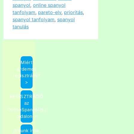
spanyol
,
online spanyol
tanfolyam
,
pareto-elv
,
prioritás
,
spanyol tanfolyam
,
spanyol
tanulás
Miért
érdemes
regisztrálni?
>
REGISZTRÁCIÓ
az
OnlineSpanyol.hu
oldalon >
Rólunk írták