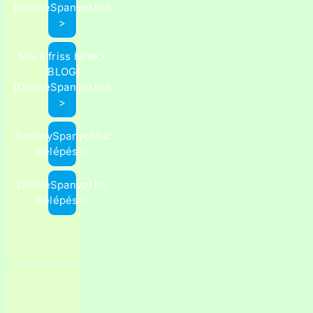
(OnlineSpanyol.hu)
>
Mik a friss hírek?
(BLOG)
(OnlineSpanyol.hu)
>
ÉlménySpanyol.hu
Belépés >
OnlineSpanyol.hu
Belépés >