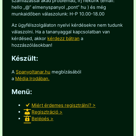
számlázással akad problémád, írj nekünk (email:
hello „@” elmenyspanyol „pont” hu ) és még
munkaidőben válaszolunk: H-P 10.00-18.00
Az ügyfélszolgálaton nyelvi kérdésekre nem tudunk
válaszolni. Ha a tananyaggal kapcsolatban van
kérdésed, akkor
kérdezz bátran
a
hozzászólásokban!
Készült:
A
Spanyoltanar.hu
megbízásából
a
Média Irodában.
Menü:
Miért érdemes regisztrálni? >
Regisztráció >
Belépés >