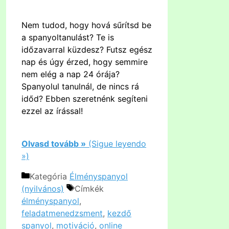
Nem tudod, hogy hová sűrítsd be
a spanyoltanulást? Te is
időzavarral küzdesz? Futsz egész
nap és úgy érzed, hogy semmire
nem elég a nap 24 órája?
Spanyolul tanulnál, de nincs rá
időd? Ebben szeretnénk segíteni
ezzel az írással!
Olvasd tovább »
(Sigue leyendo
»)
Kategória
Élményspanyol
(nyilvános)
Címkék
élményspanyol
,
feladatmenedzsment
,
kezdő
spanyol
,
motiváció
,
online