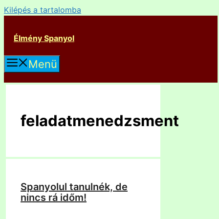
Kilépés a tartalomba
Élmény Spanyol
Menü
feladatmenedzsment
Spanyolul tanulnék, de
nincs rá időm!