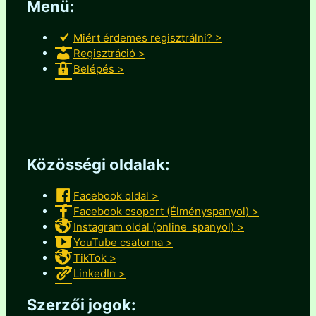
Menü:
Miért érdemes regisztrálni? >
Regisztráció >
Belépés >
Közösségi oldalak:
Facebook oldal >
Facebook csoport (Élményspanyol) >
Instagram oldal (online_spanyol) >
YouTube csatorna >
TikTok >
LinkedIn >
Szerzői jogok: