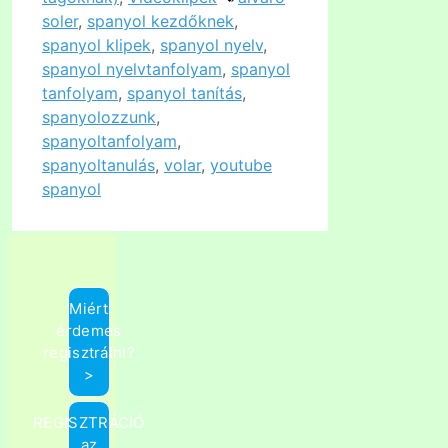
soler
,
spanyol kezdőknek
,
spanyol klipek
,
spanyol nyelv
,
spanyol nyelvtanfolyam
,
spanyol
tanfolyam
,
spanyol tanítás
,
spanyolozzunk
,
spanyoltanfolyam
,
spanyoltanulás
,
volar
,
youtube
spanyol
Miért
érdemes
regisztrálni?
>
REGISZTRÁCIÓ
az