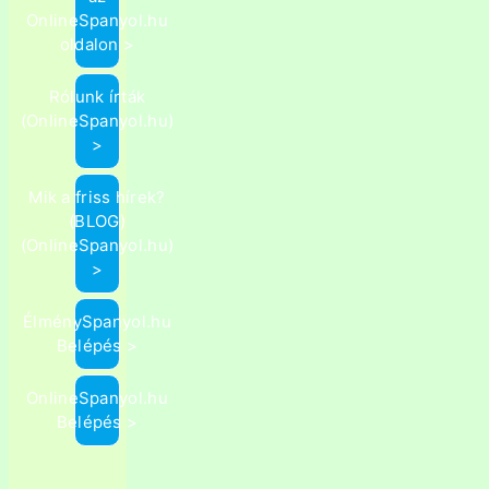
OnlineSpanyol.hu
oldalon >
Rólunk írták
(OnlineSpanyol.hu)
>
Mik a friss hírek?
(BLOG)
(OnlineSpanyol.hu)
>
ÉlménySpanyol.hu
Belépés >
OnlineSpanyol.hu
Belépés >