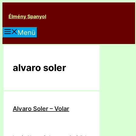
Kilépés
a
Élmény Spanyol
tartalomba
Menü
alvaro soler
Alvaro Soler – Volar