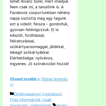
Ismét Alvaro Soler, mert imádjuk.
Nem csak
mi
,
a
tanulóink is.
A
Facebook csoportunkban néhány
napja osztotta meg egy tagunk
ezt
a
videót. Nosza – gondoltuk,
gyorsan feldolgozzuk.
El
is
készült, fordítással,
feliratozással,
szókártyacsomaggal, játékkal,
lebegő szókártyákkal.
Elérhetősége: nyilvános,
ingyenes. Jó szórakozást hozzá!
Olvasd tovább »
(
Sigue
le
y
endo
»)
Kategória
Élményspanyol (nyilvános)
,
Friss információk (csak
Címkék
tagoknak)
,
Videoklipek
alvaro