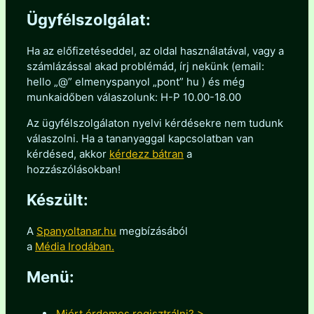
Ügyfélszolgálat:
Ha az előfizetéseddel, az oldal használatával, vagy a
számlázással akad problémád, írj nekünk (email:
hello „@” elmenyspanyol „pont” hu ) és még
munkaidőben válaszolunk: H-P 10.00-18.00
Az ügyfélszolgálaton nyelvi kérdésekre nem tudunk
válaszolni. Ha a tananyaggal kapcsolatban van
kérdésed, akkor
kérdezz bátran
a
hozzászólásokban!
Készült:
A
Spanyoltanar.hu
megbízásából
a
Média Irodában.
Menü:
Miért érdemes regisztrálni? >