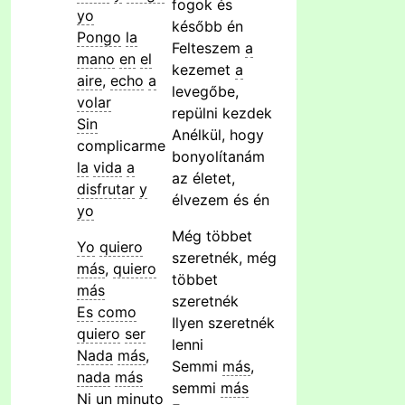
fogok és
yo
később én
Pongo
la
Felteszem
a
mano
en
el
kezemet
a
aire
,
echo
a
levegőbe,
volar
repülni kezdek
Sin
Anélkül, hogy
complicarme
bonyolítanám
la
vida
a
az életet,
disfrutar
y
élvezem és én
yo
Még többet
Yo
quiero
szeretnék, még
más
,
quiero
többet
más
szeretnék
Es
como
Ilyen szeretnék
quiero
ser
lenni
Nada
más
,
Semmi
más
,
nada
más
semmi
más
Ni
un
minuto