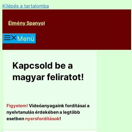
Kilépés a tartalomba
Élmény Spanyol
Menü
Kapcsold be a
magyar feliratot!
Figyelem!
Videóanyagaink fordításai a
nyelvtanulás érdekében a legtöbb
esetben
nyersfordítások
!