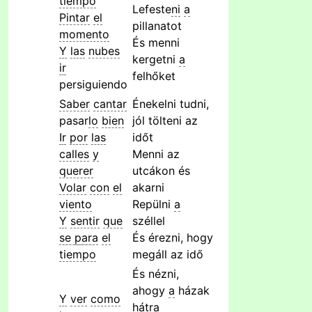
tiempo
Lefeste
ni
a
Pintar
el
pillanatot
momento
És menni
Y
las
nubes
kergetni
a
ir
felhőket
persiguiendo
Saber
cantar
Énekelni tudni,
pasar
lo
bien
jól tölteni az
Ir
por
las
időt
calles
y
Menni az
querer
utcákon és
Volar
con
el
akarni
viento
Repülni
a
Y
sentir
que
széllel
se
para
el
És érezni, hogy
tiempo
megáll az idő
És nézni,
ahogy
a
házak
Y
ver
como
hátra