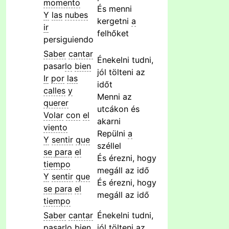
momento
És menni
Y
las
nubes
kergetni
a
ir
felhőket
persiguiendo
Saber
cantar
Énekelni tudni,
pasar
lo
bien
jól tölteni az
Ir
por
las
időt
calles
y
Menni az
querer
utcákon és
Volar
con
el
akarni
viento
Repülni
a
Y
sentir
que
széllel
se
para
el
És érezni, hogy
tiempo
megáll az idő
Y
sentir
que
És érezni, hogy
se
para
el
megáll az idő
tiempo
Saber
cantar
Énekelni tudni,
pasar
lo
bien
jól tölteni az