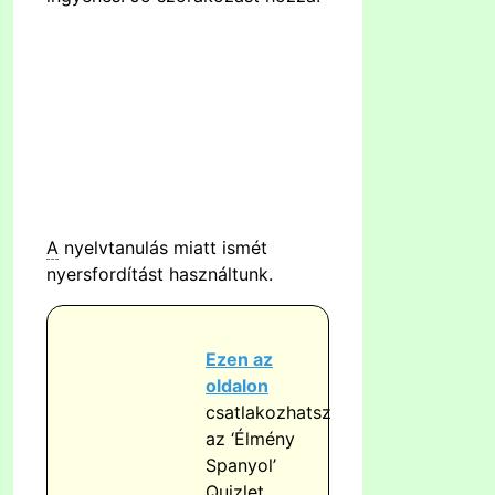
A
nyelvtanulás miatt ismét
nyersfordítást használtunk.
Ezen az
oldalon
csatlakozhatsz
az ‘Élmény
Spanyol’
Quizlet