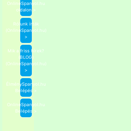
OnlineSpanyol.hu
oldalon >
Rólunk írták
(OnlineSpanyol.hu)
>
Mik a friss hírek?
(BLOG)
(OnlineSpanyol.hu)
>
ÉlménySpanyol.hu
Belépés >
OnlineSpanyol.hu
Belépés >