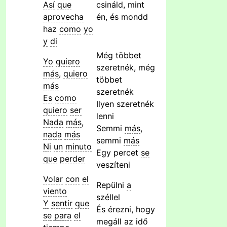
Así
que
csináld, mint
aprovecha
én, és mondd
haz
como
yo
y
di
Még többet
Yo
quiero
szeretnék, még
más
,
quiero
többet
más
szeretnék
Es
como
Ilyen szeretnék
quiero
ser
lenni
Nada
más
,
Semmi
más
,
nada
más
semmi
más
Ni
un
minuto
Egy percet
se
que
perder
veszí
te
ni
Volar
con
el
Repülni
a
viento
széllel
Y
sentir
que
És érezni, hogy
se
para
el
megáll az idő