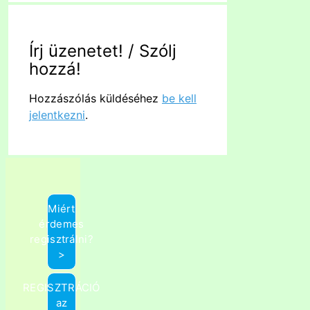
Írj üzenetet! / Szólj
hozzá!
Hozzászólás küldéséhez
be kell
jelentkezni
.
Miért
érdemes
regisztrálni?
>
REGISZTRÁCIÓ
az