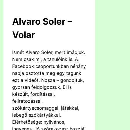
Alvaro Soler –
Volar
Ismét Alvaro Soler, mert imádjuk.
Nem csak
mi
,
a
tanulóink is.
A
Facebook csoportunkban néhány
napja osztotta meg egy tagunk
ezt
a
videót. Nosza – gondoltuk,
gyorsan feldolgozzuk.
El
is
készült, fordítással,
feliratozással,
szókártyacsomaggal, játékkal,
lebegő szókártyákkal.
Elérhetősége: nyilvános,
ingyenes. Jó szórakozást hozzá!