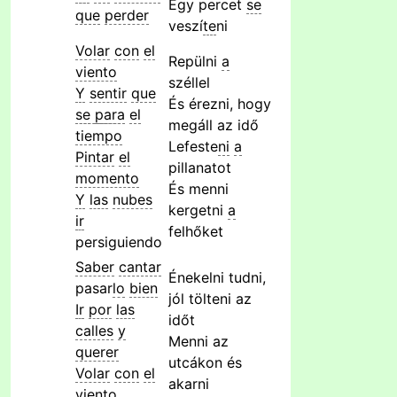
Egy percet
se
que
perder
veszí
te
ni
Volar
con
el
Repülni
a
viento
széllel
Y
sentir
que
És érezni, hogy
se
para
el
megáll az idő
tiempo
Lefeste
ni
a
Pintar
el
pillanatot
momento
És menni
Y
las
nubes
kergetni
a
ir
felhőket
persiguiendo
Saber
cantar
Énekelni tudni,
pasar
lo
bien
jól tölteni az
Ir
por
las
időt
calles
y
Menni az
querer
utcákon és
Volar
con
el
akarni
viento