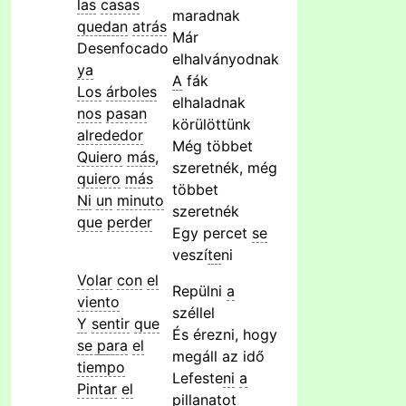
las
casas
maradnak
que
dan
atrás
Már
Desenfocado
elhalványodnak
ya
A
fák
Los
árbol
es
elhaladnak
nos
pasan
körülöttünk
alrededor
Még többet
Quiero
más
,
szeretnék, még
quiero
más
többet
Ni
un
minuto
szeretnék
que
perder
Egy percet
se
veszí
te
ni
Volar
con
el
Repülni
a
viento
széllel
Y
sentir
que
És érezni, hogy
se
para
el
megáll az idő
tiempo
Lefeste
ni
a
Pintar
el
pillanatot