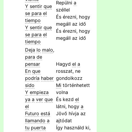
Repülni
a
Y
sentir
que
széllel
se
para
el
És érezni, hogy
tiempo
megáll az idő
Y
sentir
que
És érezni, hogy
se
para
el
megáll az idő
tiempo
Deja
lo
mal
o
,
para
de
pensar
Hagyd
el
a
En
que
rosszat, ne
podrí
a
haber
gondolkozz
sido
Mi
történhetett
Y
empieza
volna
ya
a
ver
que
És kezd
el
el
látni, hogy
a
Futuro
está
Jövő hívja az
llamando
a
ajtódat
tu
puerta
Így használd ki,