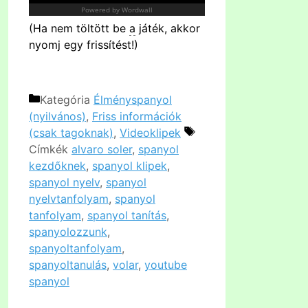
(Ha nem töltött be
a
játék, akkor
nyomj egy frissítést!)
Kategória
Élményspanyol
(nyilvános)
,
Friss információk
(csak tagoknak)
,
Videoklipek
Címkék
alvaro soler
,
spanyol
kezdőknek
,
spanyol klipek
,
spanyol nyelv
,
spanyol
nyelvtanfolyam
,
spanyol
tanfolyam
,
spanyol tanítás
,
spanyolozzunk
,
spanyoltanfolyam
,
spanyoltanulás
,
volar
,
youtube
spanyol