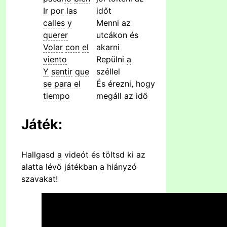
Ir
por
las
időt
calles
y
Menni az
querer
utcákon és
Volar
con
el
akarni
viento
Repülni
a
Y
sentir
que
széllel
se
para
el
És érezni, hogy
tiempo
megáll az idő
Játék:
Hallgasd
a
videót és töltsd ki az
alatta lévő játékban
a
hiányzó
szavakat!