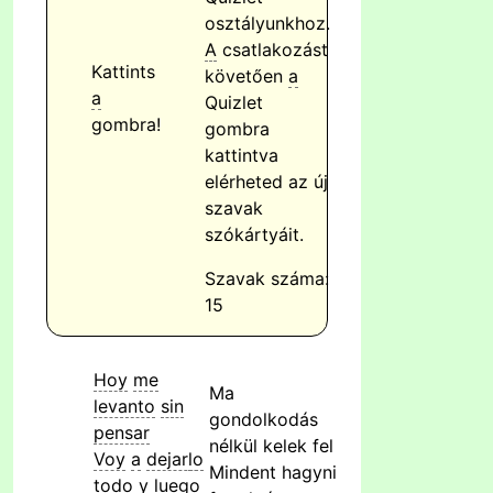
osztályunkhoz.
A
csatlakozást
Kattints
követően
a
a
Quizlet
gombra!
gombra
kattintva
elérheted az új
szavak
szókártyáit.
Szavak száma:
15
Hoy
me
Ma
levanto
sin
gondolkodás
pensar
nélkül kelek fel
Voy
a
dejar
lo
Mindent hagyni
todo
y
luego