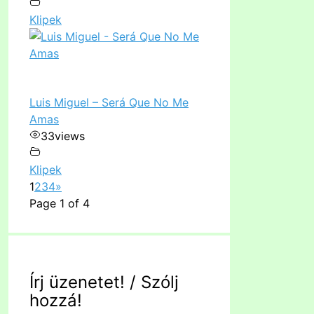
Klipek
Luis Miguel – Será Que No Me
Amas
33
views
Klipek
1
2
3
4
»
Page 1 of 4
Írj üzenetet! / Szólj
hozzá!