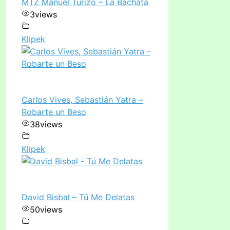
MTZ Manuel Turizo – La Bachata
3
views
Klipek
Carlos Vives, Sebastián Yatra –
Robarte un Beso
38
views
Klipek
David Bisbal – Tú Me Delatas
50
views