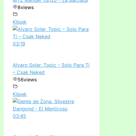
8
views
Klipek
03:19
Alvaro Soler, Topic – Solo Para Ti
– Csak Neked
56
views
Klipek
03:45