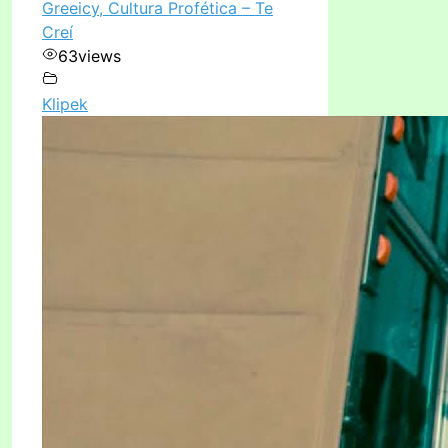
Greeicy, Cultura Profética – Te
Creí
63
views
Klipek