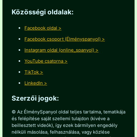
Közösségi oldalak:
Facebook oldal >
Facebook csoport (Élményspanyol) >
Instagram oldal (online_spanyol) >
YouTube csatorna >
TikTok >
LinkedIn >
Szerzői jogok:
© Az ÉlménySpanyol oldal teljes tartalma, tematikája
és felépítése saját szellemi tulajdon (kivéve a
beillesztett videók), így ezek bármilyen engedély
nélküli másolása, felhasználása, vagy közlése