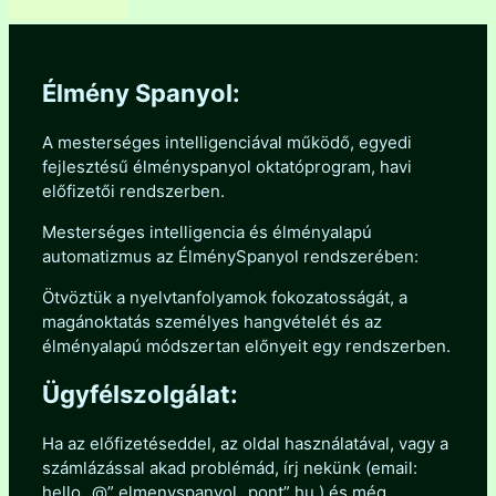
Élmény Spanyol:
A mesterséges intelligenciával működő, egyedi
fejlesztésű élményspanyol oktatóprogram, havi
előfizetői rendszerben.
Mesterséges intelligencia és élményalapú
automatizmus az ÉlménySpanyol rendszerében:
Ötvöztük a nyelvtanfolyamok fokozatosságát, a
magánoktatás személyes hangvételét és az
élményalapú módszertan előnyeit egy rendszerben.
Ügyfélszolgálat:
Ha az előfizetéseddel, az oldal használatával, vagy a
számlázással akad problémád, írj nekünk (email:
hello „@” elmenyspanyol „pont” hu ) és még