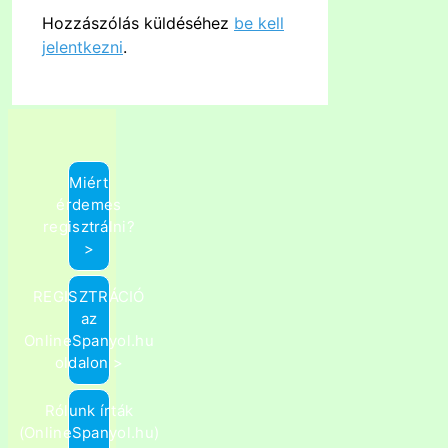
Hozzászólás küldéséhez
be kell
jelentkezni
.
Miért
érdemes
regisztrálni?
>
REGISZTRÁCIÓ
az
OnlineSpanyol.hu
oldalon >
Rólunk írták
(OnlineSpanyol.hu)