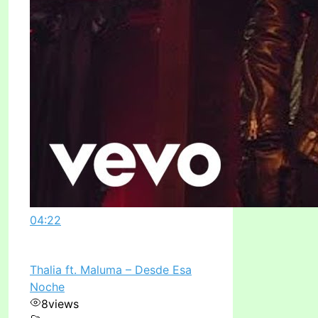
04:22
Thalia ft. Maluma – Desde Esa
Noche
8
views