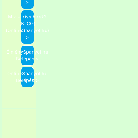
>
Mik a friss hírek?
(BLOG)
(OnlineSpanyol.hu)
>
ÉlménySpanyol.hu
Belépés >
OnlineSpanyol.hu
Belépés >