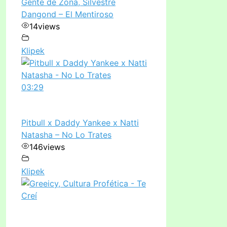
Gente de Zona, Silvestre
Dangond – El Mentiroso
14
views
Klipek
03:29
Pitbull x Daddy Yankee x Natti
Natasha – No Lo Trates
146
views
Klipek