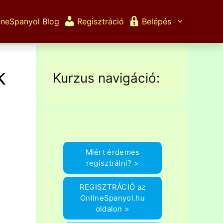
ineSpanyol Blog
Regisztráció
Belépés
k
Kurzus navigáció:
Miért érdemes
regisztrálni? >
REGISZTRÁCIÓ az
OnlineSpanyol.hu
oldalon >