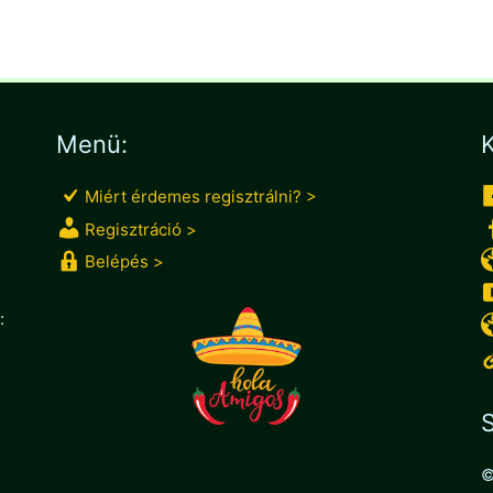
Menü:
K
Miért érdemes regisztrálni? >
Regisztráció >
Belépés >
:
S
©