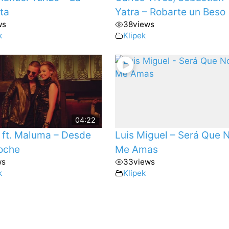
ta
Yatra – Robarte un Beso
ws
38
views
k
Klipek
04:22
a ft. Maluma – Desde
Luis Miguel – Será Que 
oche
Me Amas
ws
33
views
k
Klipek