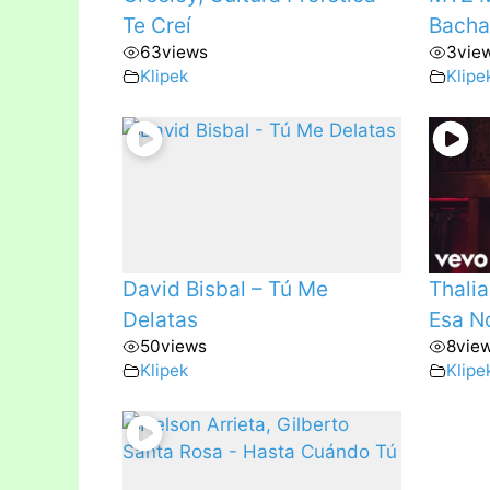
Te Creí
Bacha
63
views
3
vie
Klipek
Klipe
David Bisbal – Tú Me
Thali
Delatas
Esa N
50
views
8
vie
Klipek
Klipe