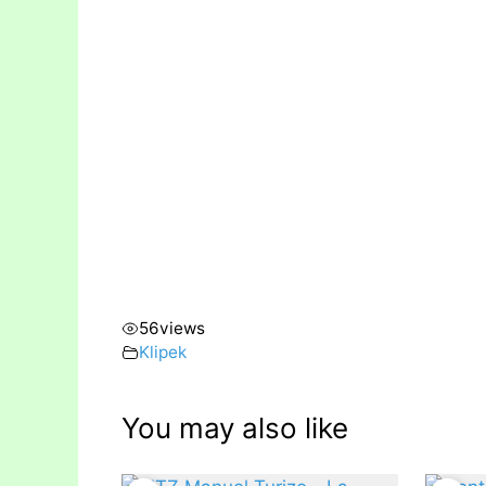
56
views
Klipek
You may also like