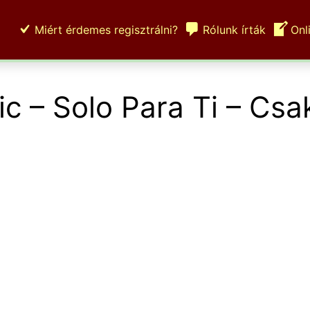
Miért érdemes regisztrálni?
Rólunk írták
Onl
ic – Solo Para Ti – Csa