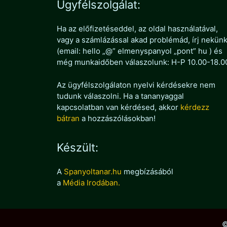
Ügyfélszolgálat:
Ha az előfizetéseddel, az oldal használatával,
vagy a számlázással akad problémád, írj nekün
(email: hello „@” elmenyspanyol „pont” hu ) és
még munkaidőben válaszolunk: H-P 10.00-18.0
Az ügyfélszolgálaton nyelvi kérdésekre nem
tudunk válaszolni. Ha a tananyaggal
kapcsolatban van kérdésed, akkor
kérdezz
bátran
a hozzászólásokban!
Készült:
A
Spanyoltanar.hu
megbízásából
a
Média Irodában.
©