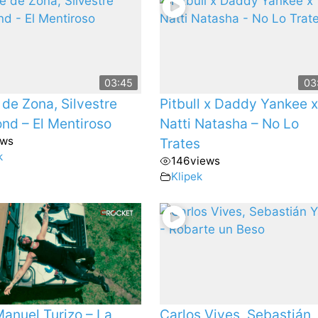
03:45
03
de Zona, Silvestre
Pitbull x Daddy Yankee x
nd – El Mentiroso
Natti Natasha – No Lo
ews
Trates
k
146
views
Klipek
anuel Turizo – La
Carlos Vives, Sebastián