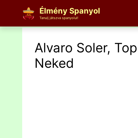
Kilépés
Élmény Spanyol
a
tartalomba
Tanulj játszva spanyolul!
Alvaro Soler, Top
Neked