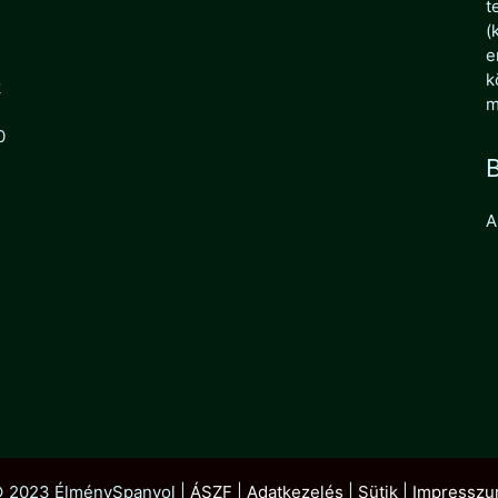
t
(
e
k
k
m
0
B
A
 2023 ÉlménySpanyol |
ÁSZF
|
Adatkezelés
|
Sütik
|
Impressz