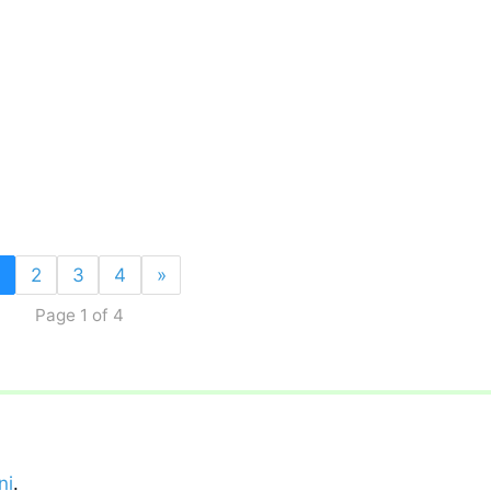
1
2
3
4
»
Page 1 of 4
ni
.