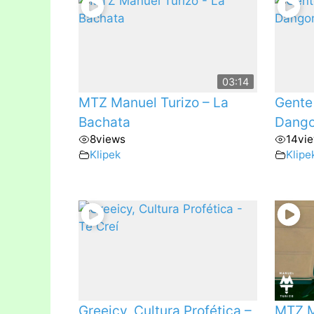
03:14
MTZ Manuel Turizo – La
Gente 
Bachata
Dango
8
views
14
vi
Klipek
Klipe
Greeicy, Cultura Profética –
MTZ M