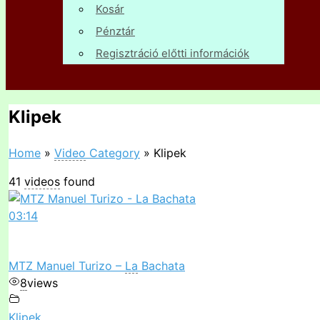
Kosár
Pénztár
Regisztráció előtti információk
Klipek
Home
»
Video
Category
»
Klipek
41
videos
found
03:14
MTZ Manuel Turizo –
La
Bachata
8
views
Klipek