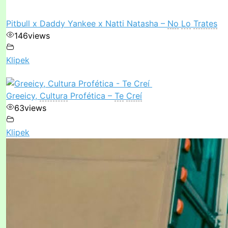
Pitbull x Daddy Yankee x Natti Natasha –
No
Lo
Trates
146
views
Klipek
Greeicy,
Cultura
Profética –
Te
Creí
63
views
Klipek