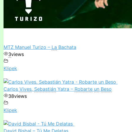
MTZ Manuel Turizo –
La
Bachata
3
views
Klipek
Carlos
Vives
,
Sebastián
Yatra –
Robarte
un
Beso
38
views
Klipek
David Bisbal –
Tú
Me
Delatas