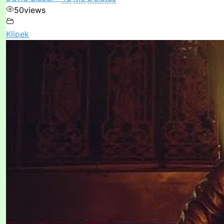
50
views
Klipek