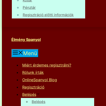
Kosár
Pénztár
Regisztráció előtti információk
Élmény Spanyol
Menü
Miért érdemes regisztrálni?
Rólunk írták
OnlineSpanyol Blog
Regisztráció
Belépés
Belépés