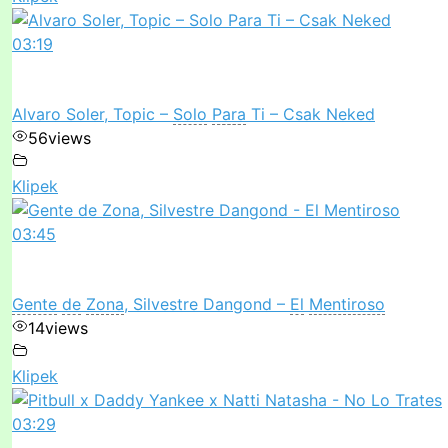
03:19
Alvaro Soler, Topic –
Solo
Para
Ti – Csak Neked
56
views
Klipek
03:45
Gente
de
Zona
, Silvestre Dangond –
El
Mentiroso
14
views
Klipek
03:29