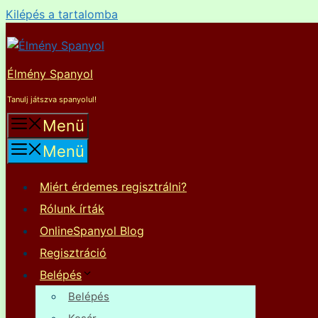
Kilépés a tartalomba
Élmény Spanyol
Tanulj játszva spanyolul!
Menü
Menü
Miért érdemes regisztrálni?
Rólunk írták
OnlineSpanyol Blog
Regisztráció
Belépés
Belépés