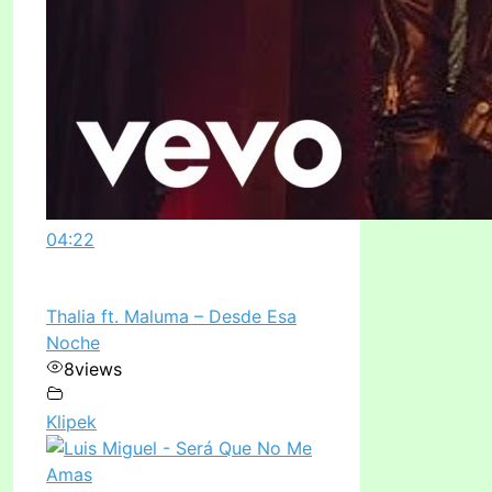
04:22
Thalia ft. Maluma – Desde Esa
Noche
8
views
Klipek