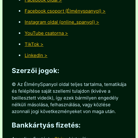
Facebook csoport (Élményspanyol) >
Instagram oldal (online_spanyol) >
YouTube csatorna >
TikTok >
LinkedIn >
Szerzői jogok:
© Az ÉlménySpanyol oldal teljes tartalma, tematikája
és felépítése saját szellemi tulajdon (kivéve a
beillesztett videók), így ezek bármilyen engedély
nélküli másolása, felhasználása, vagy közlése
azonnali jogi következményeket von maga után.
Bankkártyás fizetés: