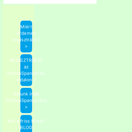
Miért
érdemes
regisztrálni?
>
REGISZTRÁCIÓ
az
OnlineSpanyol.hu
oldalon >
Rólunk írták
(OnlineSpanyol.hu)
>
Mik a friss hírek?
(BLOG)