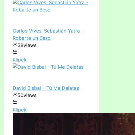
Carlos Vives, Sebastián Yatra –
Robarte un Beso
38
views
Klipek
David Bisbal – Tú Me Delatas
50
views
Klipek