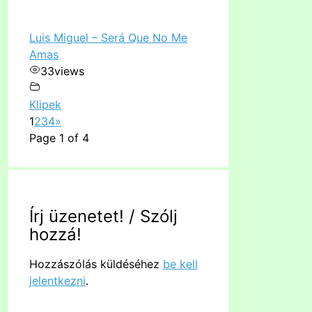
Luis Miguel – Será Que No Me
Amas
33
views
Klipek
1
2
3
4
»
Page 1 of 4
Írj üzenetet! / Szólj
hozzá!
Hozzászólás küldéséhez
be kell
jelentkezni
.