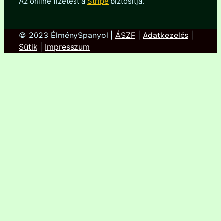
Az online fizetést a
Stripe
biztosítja.
© 2023 ÉlménySpanyol |
ÁSZF
|
Adatkezelés
|
Sütik
|
Impresszum