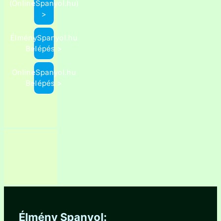
(OnlineSpanyol.hu)
>
ÉlménySpanyol.hu
Belépés >
OnlineSpanyol.hu
Belépés >
Élmény Spanyol: