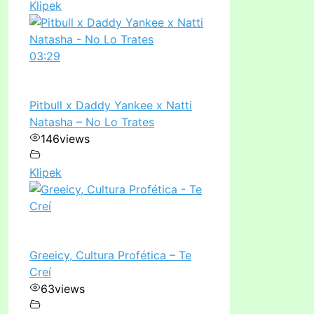
Klipek
03:29
Pitbull x Daddy Yankee x Natti
Natasha – No Lo Trates
146
views
Klipek
Greeicy, Cultura Profética – Te
Creí
63
views