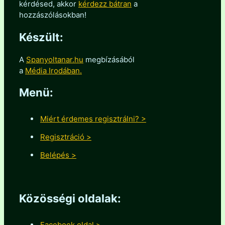
kérdésed, akkor
kérdezz bátran
a
hozzászólásokban!
Készült:
A
Spanyoltanar.hu
megbízásából
a
Média Irodában.
Menü:
Miért érdemes regisztrálni? >
Regisztráció >
Belépés >
Közösségi oldalak:
Facebook oldal >