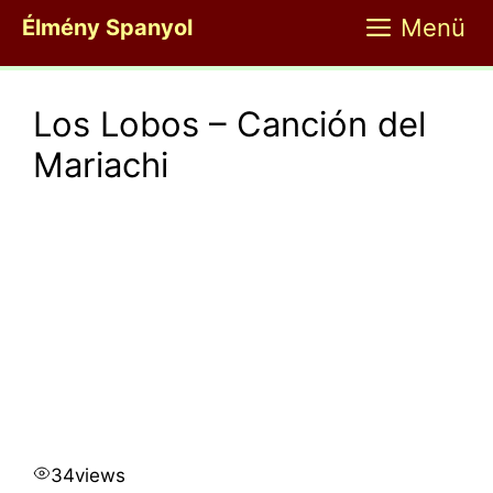
Kilépés
Menü
Élmény Spanyol
a
tartalomba
Los Lobos – Canción del
Mariachi
34
views