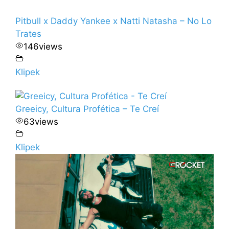
Pitbull x Daddy Yankee x Natti Natasha – No Lo
Trates
146
views
Klipek
Greeicy, Cultura Profética – Te Creí
63
views
Klipek