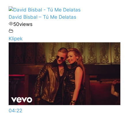
David Bisbal – Tú Me Delatas
50
views
Klipek
04:22