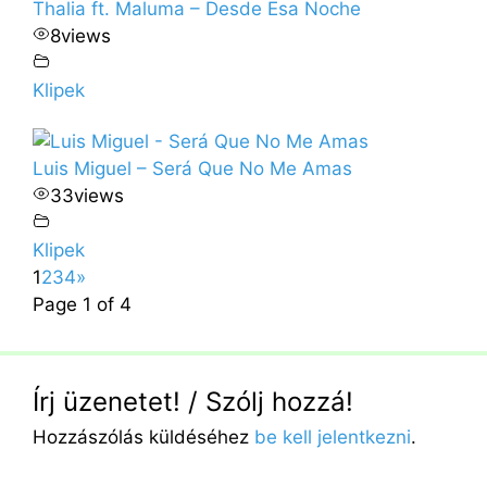
Thalia ft. Maluma – Desde Esa Noche
8
views
Klipek
Luis Miguel – Será Que No Me Amas
33
views
Klipek
1
2
3
4
»
Page 1 of 4
Írj üzenetet! / Szólj hozzá!
Hozzászólás küldéséhez
be kell jelentkezni
.