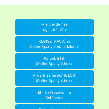
Miért érdemes
regisztrálni? >
REGISZTRÁCIÓ az
OnlineSpanyol.hu oldalon >
Rólunk írták
(OnlineSpanyol.hu) >
Mik a friss hírek? (BLOG)
(OnlineSpanyol.hu) >
ÉlménySpanyol.hu
Belépés >