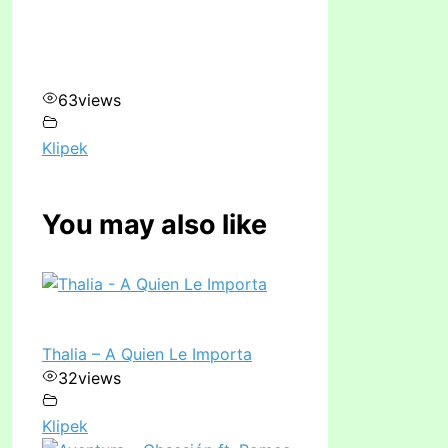
63
views
Klipek
You may also like
Thalia – A Quien Le Importa
32
views
Klipek