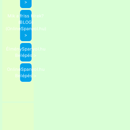
>
Mik a friss hírek?
(BLOG)
(OnlineSpanyol.hu)
>
ÉlménySpanyol.hu
Belépés >
OnlineSpanyol.hu
Belépés >