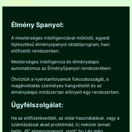
Élmény Spanyol:
A mesterséges intelligenciával működő, egyedi
fejlesztésű élményspanyol oktatóprogram, havi
előfizetői rendszerben.
Mesterséges intelligencia és élményalapú
automatizmus az ÉlménySpanyol rendszerében:
Ötvöztük a nyelvtanfolyamok fokozatosságát, a
magánoktatás személyes hangvételét és az
élményalapú módszertan előnyeit egy rendszerben.
Ügyfélszolgálat:
Ha az előfizetéseddel, az oldal használatával, vagy a
számlázással akad problémád, írj nekünk (email:
hello „@” elmenyspanyol „pont” hu ) és még