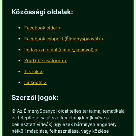
Közösségi oldalak:
Facebook oldal >
Facebook csoport (Élményspanyol) >
Instagram oldal (online_spanyol) >
YouTube csatorna >
TikTok >
LinkedIn >
Szerzői jogok:
© Az ÉlménySpanyol oldal teljes tartalma, tematikája
és felépítése saját szellemi tulajdon (kivéve a
beillesztett videók), így ezek bármilyen engedély
nélküli másolása, felhasználása, vagy közlése