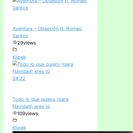
Aventura – Obsesión ft. Romeo
Santos
29
views
Klipek
04:22
Todo lo que quiero (para
Navidad) eres tú
109
views
Klipek