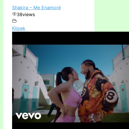
Shakira – Me Enamoré
38
views
Klipek