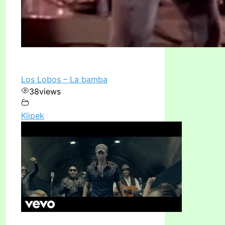
Los Lobos – La bamba
38
views
Klipek