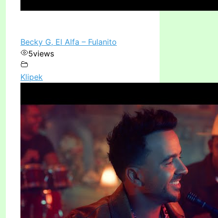
Becky G, El Alfa – Fulanito
5
views
Klipek