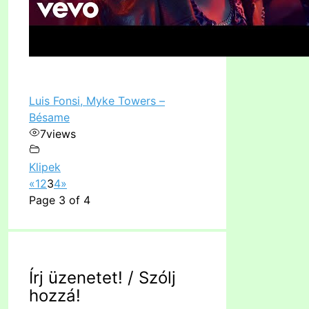
Luis Fonsi, Myke Towers –
Bésame
7
views
Klipek
«
1
2
3
4
»
Page 3 of 4
Írj üzenetet! / Szólj
hozzá!