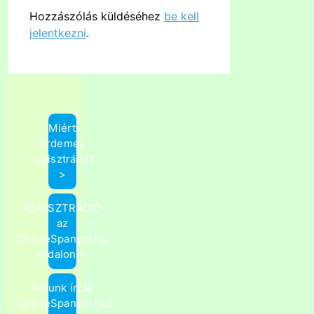
Hozzászólás küldéséhez
be kell
jelentkezni
.
Miért
érdemes
regisztrálni?
>
REGISZTRÁCIÓ
az
OnlineSpanyol.hu
oldalon >
Rólunk írták
(OnlineSpanyol.hu)