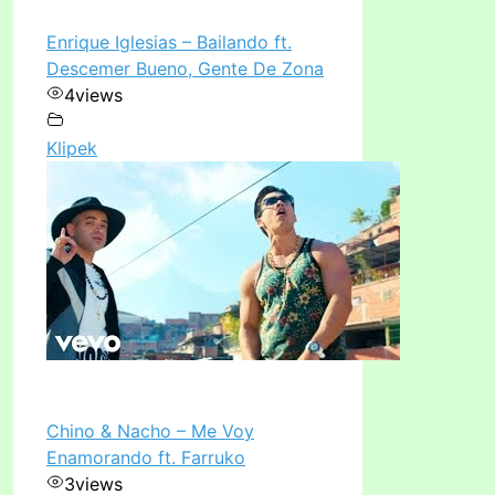
Enrique Iglesias – Bailando ft.
Descemer Bueno, Gente De Zona
4
views
Klipek
Chino & Nacho – Me Voy
Enamorando ft. Farruko
3
views