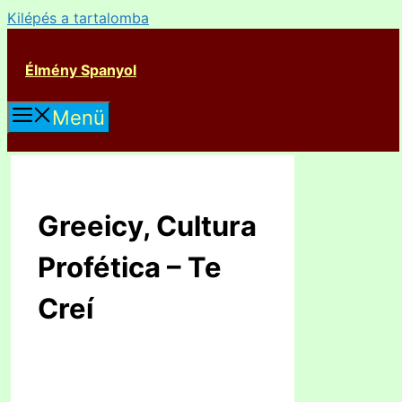
Kilépés a tartalomba
Élmény Spanyol
Menü
Greeicy, Cultura
Profética – Te
Creí