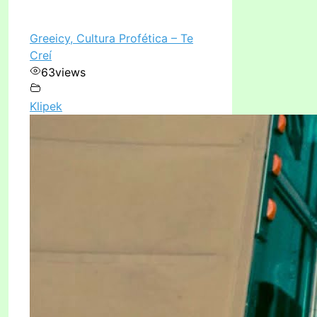
Greeicy, Cultura Profética – Te
Creí
63
views
Klipek