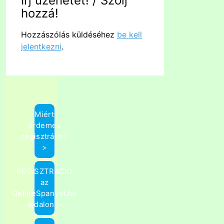
Írj üzenetet! / Szólj
hozzá!
Hozzászólás küldéséhez
be kell
jelentkezni
.
Miért
érdemes
regisztrálni?
>
REGISZTRÁCIÓ
az
OnlineSpanyol.hu
oldalon >