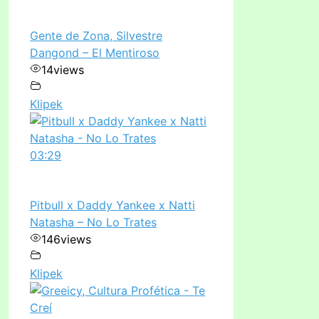
Gente de Zona, Silvestre
Dangond – El Mentiroso
14
views
Klipek
03:29
Pitbull x Daddy Yankee x Natti
Natasha – No Lo Trates
146
views
Klipek