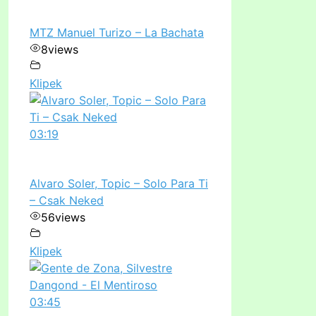
MTZ Manuel Turizo – La Bachata
8
views
Klipek
03:19
Alvaro Soler, Topic – Solo Para Ti
– Csak Neked
56
views
Klipek
03:45