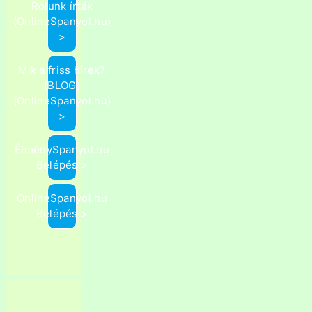
Rólunk írták
(OnlineSpanyol.hu)
>
Mik a friss hírek?
(BLOG)
(OnlineSpanyol.hu)
>
ÉlménySpanyol.hu
Belépés >
OnlineSpanyol.hu
Belépés >