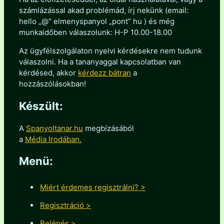
számlázással akad problémád, írj nekünk (email:
hello „@” elmenyspanyol „pont” hu ) és még
munkaidőben válaszolunk: H-P 10.00-18.00
Az ügyfélszolgálaton nyelvi kérdésekre nem tudunk
válaszolni. Ha a tananyaggal kapcsolatban van
kérdésed, akkor
kérdezz bátran
a
hozzászólásokban!
Készült:
A
Spanyoltanar.hu
megbízásából
a
Média Irodában.
Menü:
Miért érdemes regisztrálni? >
Regisztráció >
Belépés >