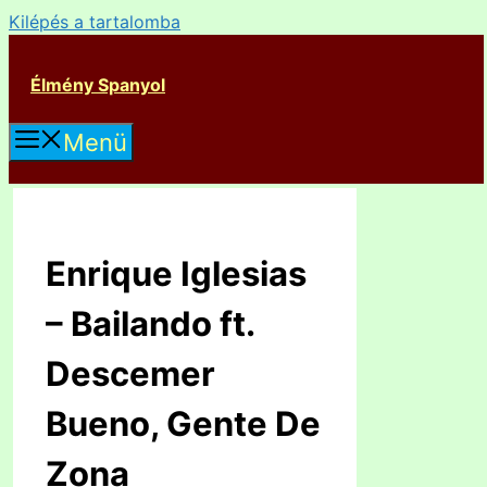
Kilépés a tartalomba
Élmény Spanyol
Menü
Enrique Iglesias
– Bailando ft.
Descemer
Bueno, Gente De
Zona