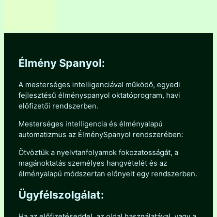
Élmény Spanyol:
A mesterséges intelligenciával működő, egyedi
fejlesztésű élményspanyol oktatóprogram, havi
előfizetői rendszerben.
Mesterséges intelligencia és élményalapú
automatizmus az ÉlménySpanyol rendszerében:
Ötvöztük a nyelvtanfolyamok fokozatosságát, a
magánoktatás személyes hangvételét és az
élményalapú módszertan előnyeit egy rendszerben.
Ügyfélszolgálat:
Ha az előfizetéseddel, az oldal használatával, vagy a