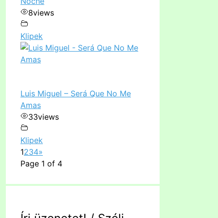
Noche
8
views
Klipek
Luis Miguel – Será Que No Me
Amas
33
views
Klipek
1
2
3
4
»
Page 1 of 4