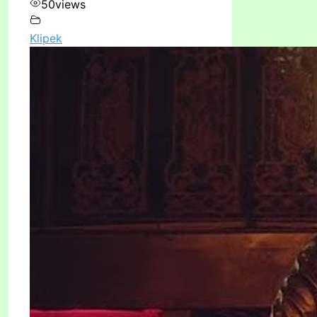
50
views
Klipek