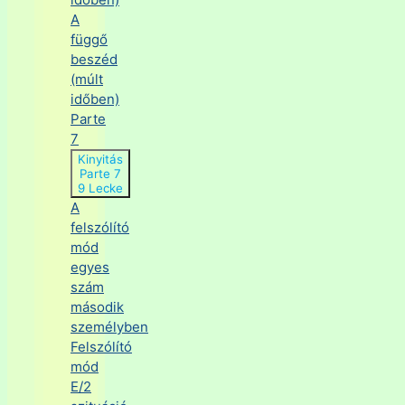
A
függő
beszéd
(múlt
időben)
Parte
7
Kinyitás
Parte 7
9 Lecke
A
felszólító
mód
egyes
szám
második
személyben
Felszólító
mód
E/2