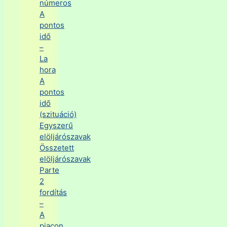
números
A
pontos
idő
–
La
hora
A
pontos
idő
(szituáció)
Egyszerű
elöljárószavak
Összetett
elöljárószavak
Parte
2
fordítás
–
A
piacon