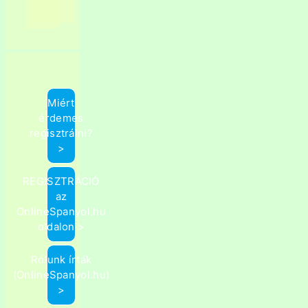
Miért
érdemes
regisztrálni?
>
REGISZTRÁCIÓ
az
OnlineSpanyol.hu
oldalon >
Rólunk írták
(OnlineSpanyol.hu)
>