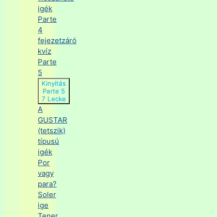
igék
Parte
4
fejezetzáró
kvíz
Parte
5
Kinyitás
Parte 5
7 Lecke
A
GUSTAR
(tetszik)
típusú
igék
Por
vagy
para?
Soler
ige
Tener