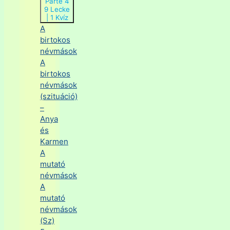
Parte 4
9 Lecke
|
1 Kvíz
A
birtokos
névmások
A
birtokos
névmások
(szituáció)
–
Anya
és
Karmen
A
mutató
névmások
A
mutató
névmások
(Sz)