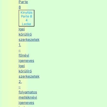
Parte
8
Kinyitás
Parte 8
4
Lecke
Igei
körülíró
szerkezetek
1.
–
főnévi
igeneves
Igei
körülíró
szerkezetek
2.
–
folyamatos
melléknévi
igeneves