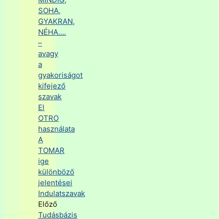
SOHA,
GYAKRAN,
NÉHA….
–
avagy
a
gyakoriságot
kifejező
szavak
El
OTRO
használata
A
TOMAR
ige
különböző
jelentései
Indulatszavak
Előző
Tudásbázis