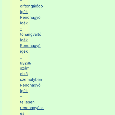
–
diftongálódó
igék
Rendhagyó
igék
–
tőhangváltó
igék
Rendhagyó
igék
–
egyes
szám
első
személyben
Rendhagyó
igék
–
teljesen
rendhagyóak
és