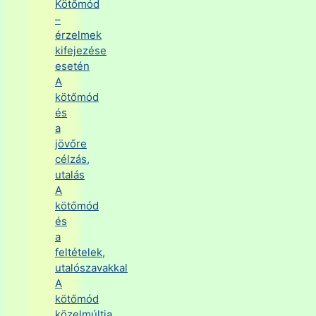
Kötőmód
–
érzelmek
kifejezése
esetén
A
kötőmód
és
a
jövőre
célzás,
utalás
A
kötőmód
és
a
feltételek,
utalószavakkal
A
kötőmód
közelmúltja