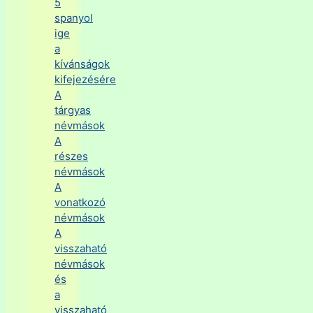
5
spanyol
ige
a
kívánságok
kifejezésére
A
tárgyas
névmások
A
részes
névmások
A
vonatkozó
névmások
A
visszaható
névmások
és
a
visszaható