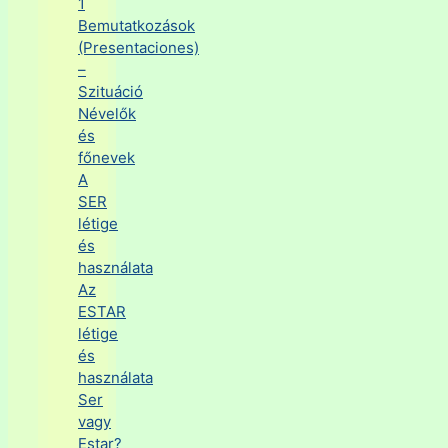
1
Bemutatkozások
(Presentaciones)
–
Szituáció
Névelők
és
főnevek
A
SER
létige
és
használata
Az
ESTAR
létige
és
használata
Ser
vagy
Estar?