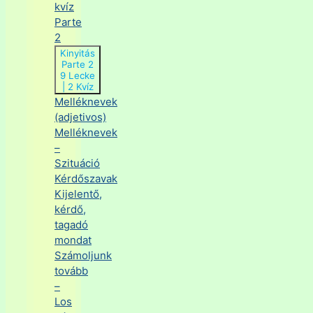
kvíz
Parte
2
Kinyitás
Parte 2
9 Lecke
|
2 Kvíz
Melléknevek
(adjetivos)
Melléknevek
–
Szituáció
Kérdőszavak
Kijelentő,
kérdő,
tagadó
mondat
Számoljunk
tovább
–
Los