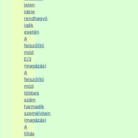
jelen
ideje
rendhagyó
igék
esetén
A
felszólító
mód
E/3
(magázás)
A
felszólító
mód
többes
szám
harmadik
személyben
(magázás)
A
tiltás