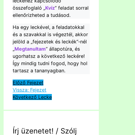
leckéhez kapcsolódó
összefoglaló „
Kvíz
” feladat sorral
ellenőrizheted a tudásod.
Ha egy leckével, a feladatokkal
és a szavakkal is végeztél, akkor
jelöld a „fejezetek és leckék”-nél
„
Megtanultam
” állapotúra, és
ugorhatsz a következő leckére!
Így mindig tudni fogod, hogy hol
tartasz a tananyagban.
Előző Fejezet
Vissza: Fejezet
Következő Lecke
Írj üzenetet! / Szólj