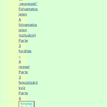
„vegyesek”
Folyamatos
jelen
A
folyamatos
jelen
(szituáció)
Parte
3
fordítás
–
A
reggel
Parte
3
fejezetzáró
kvíz
Parte
4
Kinyitás