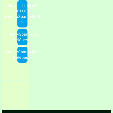
Mik a friss hírek?
(BLOG)
(OnlineSpanyol.hu)
>
ÉlménySpanyol.hu
Belépés >
OnlineSpanyol.hu
Belépés >