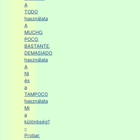
A
TODO
használata
A
MUCHO,
POCO,
BASTANTE,
DEMASIADO
használata
A
NI
és
a
TAMPOCO
használata
Mi
a
különbség?
–
Probar,