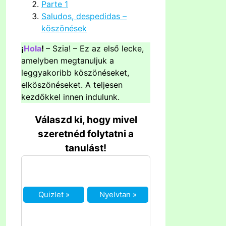
Parte 1
Saludos, despedidas –
köszönések
¡
Hola
!
– Szia! – Ez az első lecke,
amelyben megtanuljuk a
leggyakoribb köszönéseket,
elköszönéseket. A teljesen
kezdőkkel innen indulunk.
Válaszd ki, hogy mivel
szeretnéd folytatni a
tanulást!
Quizlet »
Nyelvtan »