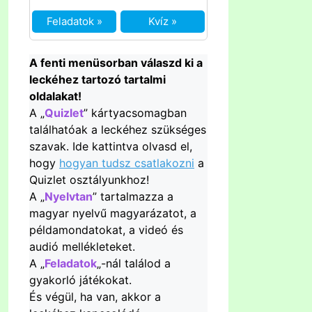
Feladatok »
Kvíz »
A fenti menüsorban válaszd ki a
leckéhez tartozó tartalmi
oldalakat!
A „
Quizlet
” kártyacsomagban
találhatóak a leckéhez szükséges
szavak. Ide kattintva olvasd el,
hogy
hogyan tudsz csatlakozni
a
Quizlet osztályunkhoz!
A „
Nyelvtan
” tartalmazza a
magyar nyelvű magyarázatot, a
példamondatokat, a videó és
audió mellékleteket.
A „
Feladatok
„-nál találod a
gyakorló játékokat.
És végül, ha van, akkor a