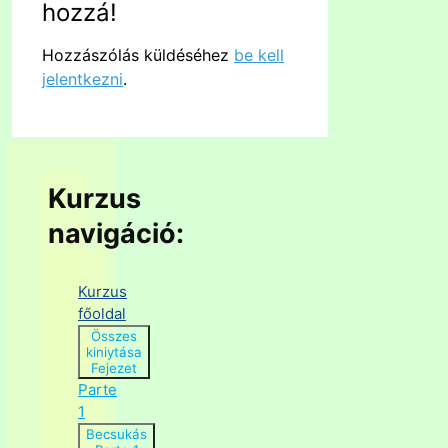
hozzá!
Hozzászólás küldéséhez
be kell
jelentkezni
.
Kurzus
navigáció:
Kurzus
főoldal
Összes
kiniytása
Fejezet
Parte
1
Becsukás