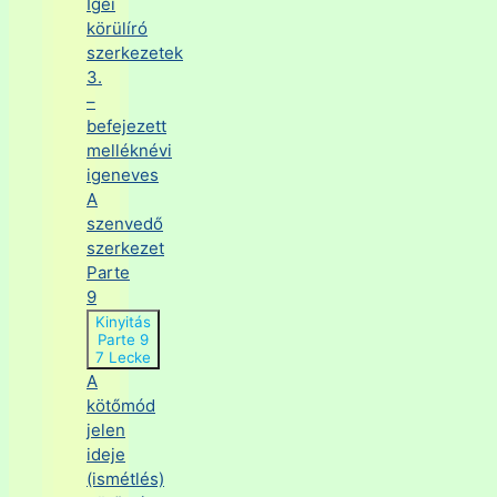
Igei
körülíró
szerkezetek
3.
–
befejezett
melléknévi
igeneves
A
szenvedő
szerkezet
Parte
9
Kinyitás
Parte 9
7 Lecke
A
kötőmód
jelen
ideje
(ismétlés)