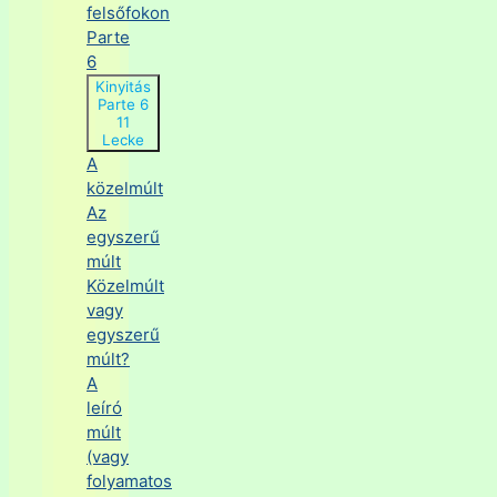
felsőfokon
Parte
6
Kinyitás
Parte 6
11
Lecke
A
közelmúlt
Az
egyszerű
múlt
Közelmúlt
vagy
egyszerű
múlt?
A
leíró
múlt
(vagy
folyamatos