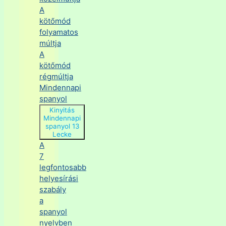
A
kötőmód
folyamatos
múltja
A
kötőmód
régmúltja
Mindennapi
spanyol
Kinyitás
Mindennapi
spanyol
13
Lecke
A
7
legfontosabb
helyesírási
szabály
a
spanyol
nyelvben