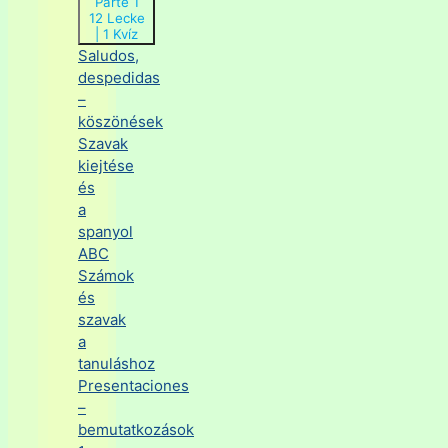
Parte 1
12 Lecke
|
1 Kvíz
Saludos,
despedidas
–
köszönések
Szavak
kiejtése
és
a
spanyol
ABC
Számok
és
szavak
a
tanuláshoz
Presentaciones
–
bemutatkozások