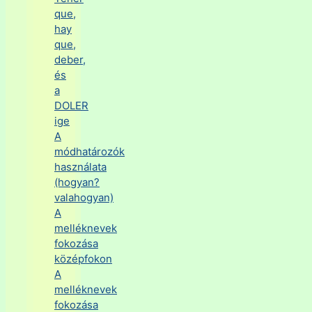
que,
hay
que,
deber,
és
a
DOLER
ige
A
módhatározók
használata
(hogyan?
valahogyan)
A
melléknevek
fokozása
középfokon
A
melléknevek
fokozása