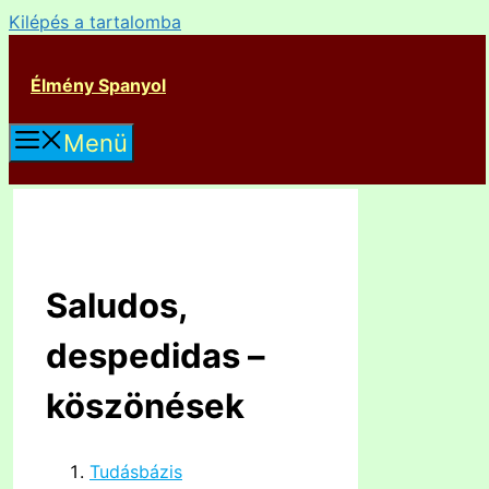
Kilépés a tartalomba
Élmény Spanyol
Menü
Saludos,
despedidas –
köszönések
Tudásbázis