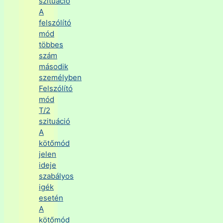
szituáció
A
felszólító
mód
többes
szám
második
személyben
Felszólító
mód
T/2
szituáció
A
kötőmód
jelen
ideje
szabályos
igék
esetén
A
kötőmód