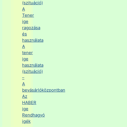
(szituáció)
A
Tener
ige
ragozása
és
használata
A
tener
ige
használata
(szituáció)
–
A
bevásárlóközpontban
Az
HABER
ige
Rendhagyó
igék