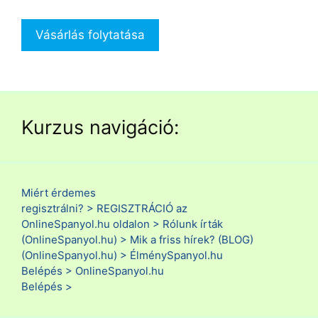
Vásárlás folytatása
Kurzus navigáció:
Miért érdemes
regisztrálni? >
REGISZTRÁCIÓ az
OnlineSpanyol.hu oldalon >
Rólunk írták
(OnlineSpanyol.hu) >
Mik a friss hírek? (BLOG)
(OnlineSpanyol.hu) >
ÉlménySpanyol.hu
Belépés >
OnlineSpanyol.hu
Belépés >