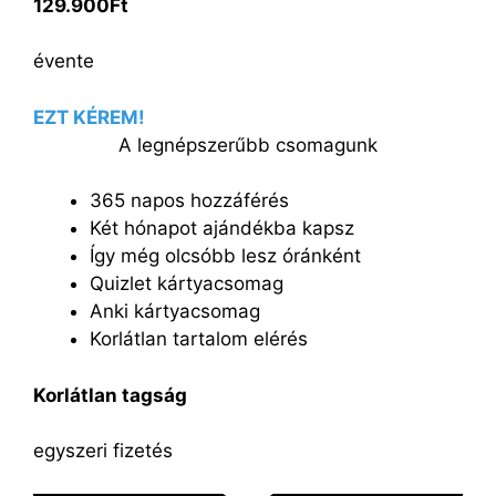
129.900Ft
évente
EZT KÉREM!
A legnépszerűbb csomagunk
365 napos hozzáférés
Két hónapot ajándékba kapsz
Így még olcsóbb lesz óránként
Quizlet kártyacsomag
Anki kártyacsomag
Korlátlan tartalom elérés
Korlátlan tagság
egyszeri fizetés