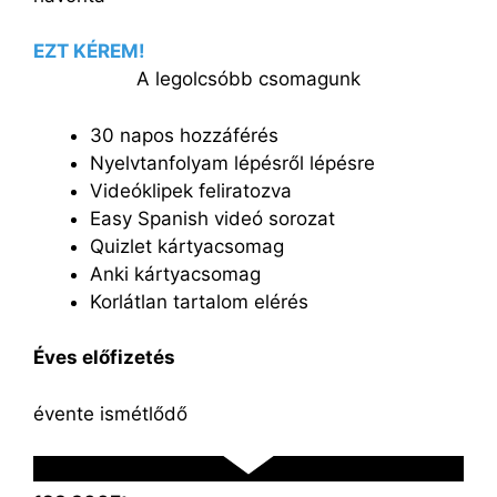
EZT KÉREM!
A legolcsóbb csomagunk
30 napos hozzáférés
Nyelvtanfolyam lépésről lépésre
Videóklipek feliratozva
Easy Spanish videó sorozat
Quizlet kártyacsomag
Anki kártyacsomag
Korlátlan tartalom elérés
Éves előfizetés
évente ismétlődő