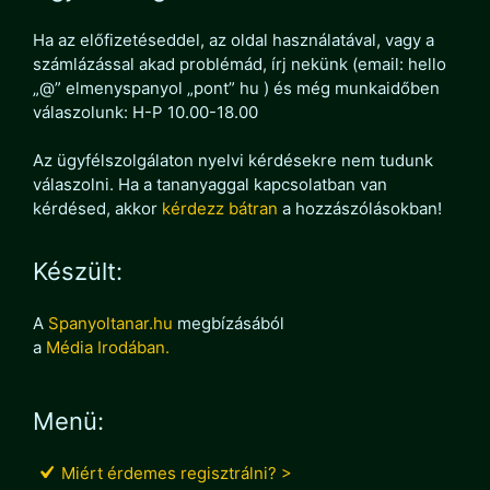
Ha az előfizetéseddel, az oldal használatával, vagy a
számlázással akad problémád, írj nekünk (email: hello
„@” elmenyspanyol „pont” hu ) és még munkaidőben
válaszolunk: H-P 10.00-18.00
Az ügyfélszolgálaton nyelvi kérdésekre nem tudunk
válaszolni. Ha a tananyaggal kapcsolatban van
kérdésed, akkor
kérdezz bátran
a hozzászólásokban!
Készült:
A
Spanyoltanar.hu
megbízásából
a
Média Irodában.
Menü:
Miért érdemes regisztrálni? >