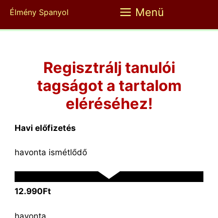
Kilépés
Menü
Élmény Spanyol
a
tartalomba
Regisztrálj tanulói
tagságot a tartalom
eléréséhez!
Havi előfizetés
havonta ismétlődő
12.990Ft
havonta