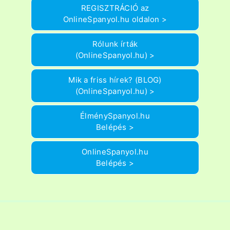
REGISZTRÁCIÓ az
OnlineSpanyol.hu oldalon >
Rólunk írták
(OnlineSpanyol.hu) >
Mik a friss hírek? (BLOG)
(OnlineSpanyol.hu) >
ÉlménySpanyol.hu
Belépés >
OnlineSpanyol.hu
Belépés >