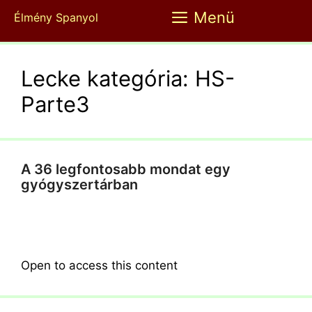
Kilépés
Menü
Élmény Spanyol
a
tartalomba
Lecke kategória:
HS-
Parte3
A 36 legfontosabb mondat egy
gyógyszertárban
Open to access this content