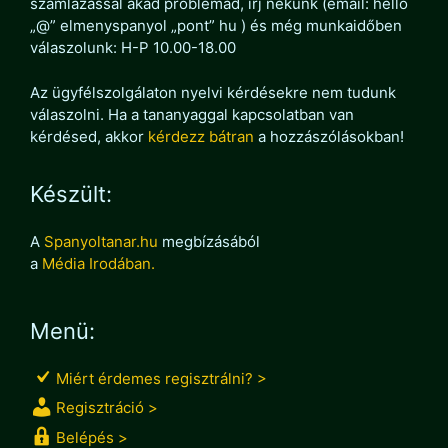
számlázással akad problémád, írj nekünk (email: hello
„@” elmenyspanyol „pont” hu ) és még munkaidőben
válaszolunk: H-P 10.00-18.00
Az ügyfélszolgálaton nyelvi kérdésekre nem tudunk
válaszolni. Ha a tananyaggal kapcsolatban van
kérdésed, akkor
kérdezz bátran
a hozzászólásokban!
Készült:
A
Spanyoltanar.hu
megbízásából
a
Média Irodában.
Menü:
Miért érdemes regisztrálni? >
Regisztráció >
Belépés >