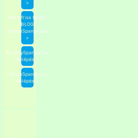
>
Mik a friss hírek?
(BLOG)
(OnlineSpanyol.hu)
>
ÉlménySpanyol.hu
Belépés >
OnlineSpanyol.hu
Belépés >