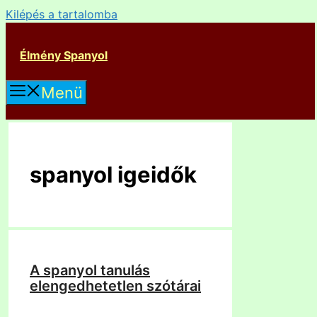
Kilépés a tartalomba
Élmény Spanyol
Menü
spanyol igeidők
A spanyol tanulás
elengedhetetlen szótárai