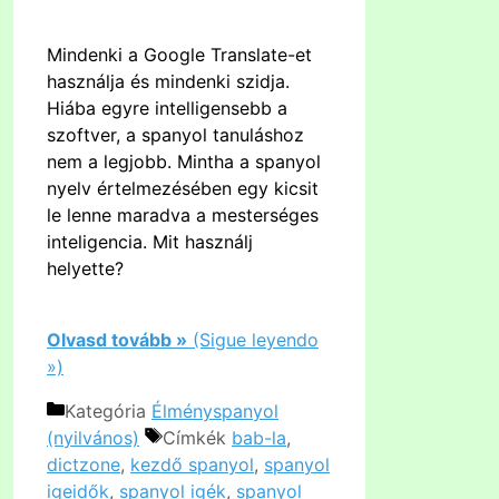
Mindenki a Google Translate-et
használja és mindenki szidja.
Hiába egyre intelligensebb a
szoftver, a spanyol tanuláshoz
nem a legjobb. Mintha a spanyol
nyelv értelmezésében egy kicsit
le lenne maradva a mesterséges
inteligencia. Mit használj
helyette?
Olvasd tovább »
(Sigue leyendo
»)
Kategória
Élményspanyol
(nyilvános)
Címkék
bab-la
,
dictzone
,
kezdő spanyol
,
spanyol
igeidők
,
spanyol igék
,
spanyol