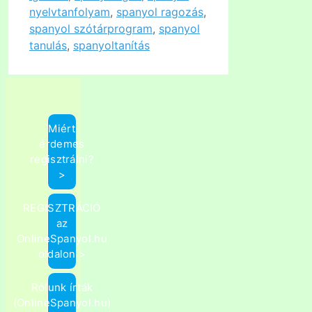
nyelvtanfolyam
,
spanyol ragozás
,
spanyol szótárprogram
,
spanyol
tanulás
,
spanyoltanítás
Miért
érdemes
regisztrálni?
>
REGISZTRÁCIÓ
az
OnlineSpanyol.hu
oldalon >
Rólunk írták
(OnlineSpanyol.hu)