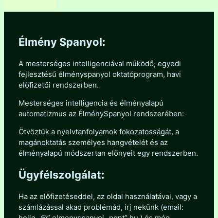
Élmény Spanyol:
A mesterséges intelligenciával működő, egyedi
fejlesztésű élményspanyol oktatóprogram, havi
előfizetői rendszerben.
Mesterséges intelligencia és élményalapú
automatizmus az ÉlménySpanyol rendszerében:
Ötvöztük a nyelvtanfolyamok fokozatosságát, a
magánoktatás személyes hangvételét és az
élményalapú módszertan előnyeit egy rendszerben.
Ügyfélszolgálat:
Ha az előfizetéseddel, az oldal használatával, vagy a
számlázással akad problémád, írj nekünk (email:
hello „@” elmenyspanyol „pont” hu ) és még