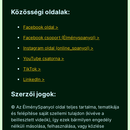
Közösségi oldalak:
Facebook oldal >
Facebook csoport (Élményspanyol) >
Instagram oldal (online_spanyol) >
YouTube csatorna >
TikTok >
LinkedIn >
Szerzői jogok:
© Az ÉlménySpanyol oldal teljes tartalma, tematikája
és felépítése saját szellemi tulajdon (kivéve a
beillesztett videók), így ezek bármilyen engedély
nélküli másolása, felhasználása, vagy közlése