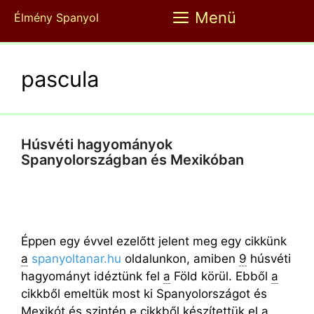
Kilépés
Menü
Élmény Spanyol
a
tartalomba
pascula
Húsvéti hagyományok
Spanyolországban és Mexikóban
Éppen egy évvel ezelőtt jelent meg egy cikkünk
a
spanyoltanar.hu
oldalunkon, amiben
9
húsvéti
hagyományt idéztünk fel
a
Föld körül. Ebből
a
cikkből emeltük most ki Spanyolországot és
Mexikót és szintén e cikkből készítettük
el
a