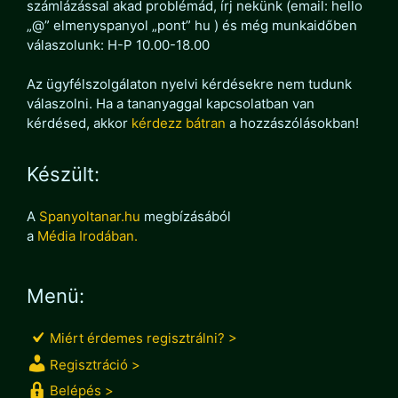
számlázással akad problémád, írj nekünk (email: hello
„@” elmenyspanyol „pont” hu ) és még munkaidőben
válaszolunk: H-P 10.00-18.00
Az ügyfélszolgálaton nyelvi kérdésekre nem tudunk
válaszolni. Ha a tananyaggal kapcsolatban van
kérdésed, akkor
kérdezz bátran
a hozzászólásokban!
Készült:
A
Spanyoltanar.hu
megbízásából
a
Média Irodában.
Menü:
Miért érdemes regisztrálni? >
Regisztráció >
Belépés >