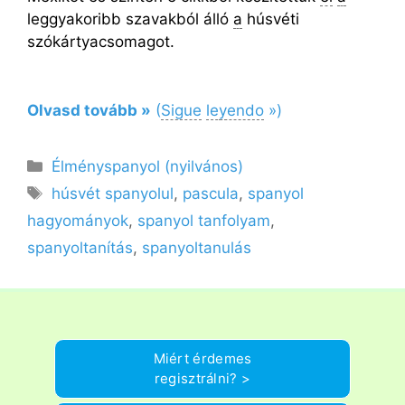
leggyakoribb szavakból álló
a
húsvéti
szókártyacsomagot.
Olvasd tovább »
(
Sigue
le
y
endo
»)
Kategória
Élményspanyol (nyilvános)
Címkék
húsvét spanyolul
,
pascula
,
spanyol
hagyományok
,
spanyol tanfolyam
,
spanyoltanítás
,
spanyoltanulás
Miért érdemes
regisztrálni? >