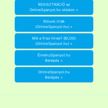
REGISZTRÁCIÓ az
OnlineSpanyol.hu oldalon >
Rólunk írták
(OnlineSpanyol.hu) >
Mik a friss hírek? (BLOG)
(OnlineSpanyol.hu) >
ÉlménySpanyol.hu
Belépés >
OnlineSpanyol.hu
Belépés >