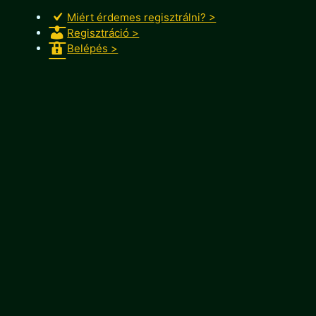
Miért érdemes regisztrálni? >
Regisztráció >
Belépés >