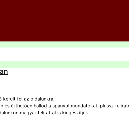
ban
került fel az oldalunkra.
n és érthetően hallod a spanyol mondatokat, plussz felira
lunkon magyar felirattal is kiegészítjük.