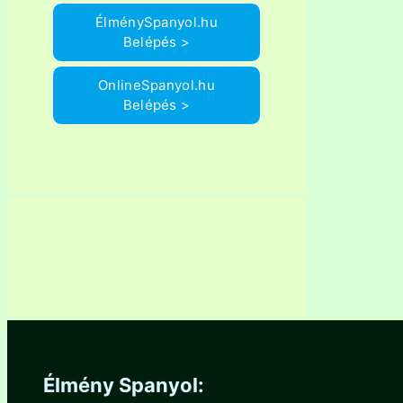
ÉlménySpanyol.hu
Belépés >
OnlineSpanyol.hu
Belépés >
Élmény Spanyol: