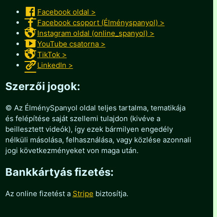
Facebook oldal >
Facebook csoport (Élményspanyol) >
Instagram oldal (online_spanyol) >
YouTube csatorna >
TikTok >
LinkedIn >
Szerzői jogok:
© Az ÉlménySpanyol oldal teljes tartalma, tematikája
és felépítése saját szellemi tulajdon (kivéve a
beillesztett videók), így ezek bármilyen engedély
nélküli másolása, felhasználása, vagy közlése azonnali
jogi következményeket von maga után.
Bankkártyás fizetés:
Az online fizetést a
Stripe
biztosítja.