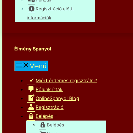
Regisztráció előtti
információk
Élmény Spanyol
Menü
Miért érdemes regisztrálni?
Rólunk írták
OnlineSpanyol Blog
Regisztráció
Belépés
Belépés