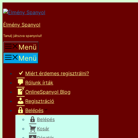
Kilépés
a
tartalomba
Élmény Spanyol
Tanulj játszva spanyolul!
Menü
Menü
Miért érdemes regisztrálni?
Rólunk írták
OnlineSpanyol Blog
Regisztráció
Belépés
Belépés
Kosár
Pénztár