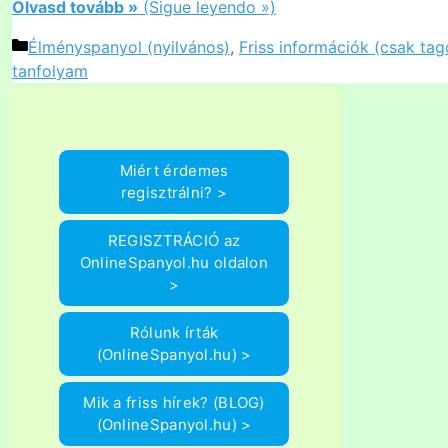
Olvasd tovább »
(Sigue leyendo »)
Kategória
Élményspanyol (nyilvános)
,
Friss információk (csak ta
tanfolyam
Miért érdemes
regisztrálni? >
REGISZTRÁCIÓ az
OnlineSpanyol.hu oldalon
>
Rólunk írták
(OnlineSpanyol.hu) >
Mik a friss hírek? (BLOG)
(OnlineSpanyol.hu) >