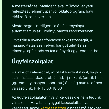
A mesterséges intelligenciával működő, egyedi
fejlesztésű élményspanyol oktatóprogram, havi
előfizetői rendszerben.
Mesterséges intelligencia és élményalapú
automatizmus az ÉlménySpanyol rendszerében:
Ötvöztük a nyelvtanfolyamok fokozatosságát, a
magánoktatás személyes hangvételét és az
élményalapú módszertan előnyeit egy rendszerben.
Ügyfélszolgálat:
Ha az előfizetéseddel, az oldal használatával, vagy a
számlázással akad problémád, írj nekünk (email: hello
„@” elmenyspanyol „pont” hu ) és még munkaidőben
válaszolunk: H-P 10.00-18.00
Az ügyfélszolgálaton nyelvi kérdésekre nem tudunk
válaszolni. Ha a tananyaggal kapcsolatban van
kérdésed, akkor
kérdezz bátran
a hozzászólásokban!