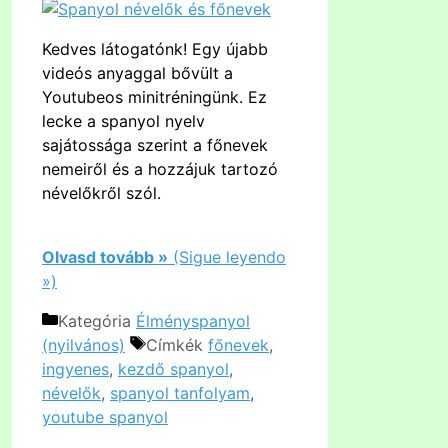
Kedves látogatónk! Egy újabb
videós anyaggal bővült a
Youtubeos minitréningünk. Ez
lecke a spanyol nyelv
sajátossága szerint a főnevek
nemeiről és a hozzájuk tartozó
névelőkről szól.
Olvasd tovább »
(Sigue leyendo
»)
Kategória
Élményspanyol
(nyilvános)
Címkék
főnevek
,
ingyenes
,
kezdő spanyol
,
névelők
,
spanyol tanfolyam
,
youtube spanyol