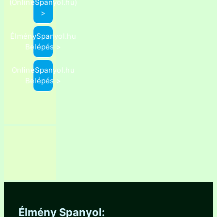
(OnlineSpanyol.hu)
>
ÉlménySpanyol.hu
Belépés >
OnlineSpanyol.hu
Belépés >
Élmény Spanyol: