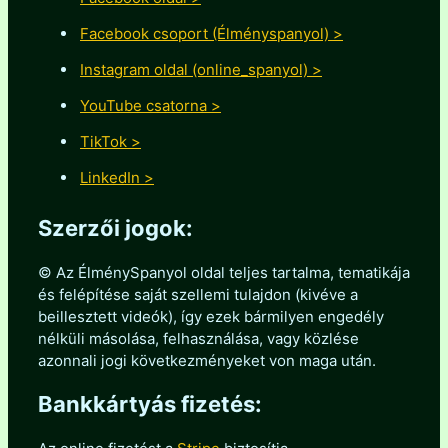
Facebook csoport (Élményspanyol) >
Instagram oldal (online_spanyol) >
YouTube csatorna >
TikTok >
LinkedIn >
Szerzői jogok:
© Az ÉlménySpanyol oldal teljes tartalma, tematikája
és felépítése saját szellemi tulajdon (kivéve a
beillesztett videók), így ezek bármilyen engedély
nélküli másolása, felhasználása, vagy közlése
azonnali jogi következményeket von maga után.
Bankkártyás fizetés: