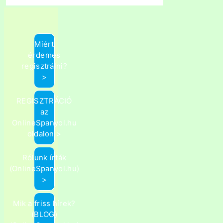
Miért
érdemes
regisztrálni?
>
REGISZTRÁCIÓ
az
OnlineSpanyol.hu
oldalon >
Rólunk írták
(OnlineSpanyol.hu)
>
Mik a friss hírek?
(BLOG)