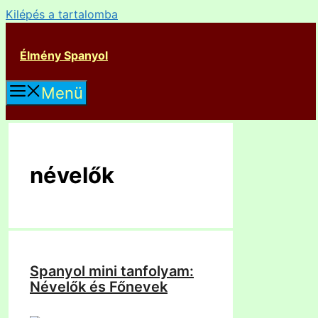
Kilépés a tartalomba
Élmény Spanyol
Menü
névelők
Spanyol mini tanfolyam:
Névelők és Főnevek