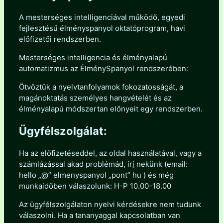
A mesterséges intelligenciával működő, egyedi
fejlesztésű élményspanyol oktatóprogram, havi
előfizetői rendszerben.
Mesterséges intelligencia és élményalapú
automatizmus az ÉlménySpanyol rendszerében:
Ötvöztük a nyelvtanfolyamok fokozatosságát, a
magánoktatás személyes hangvételét és az
élményalapú módszertan előnyeit egy rendszerben.
Ügyfélszolgálat:
Ha az előfizetéseddel, az oldal használatával, vagy a
számlázással akad problémád, írj nekünk (email:
hello „@” elmenyspanyol „pont” hu ) és még
munkaidőben válaszolunk: H-P 10.00-18.00
Az ügyfélszolgálaton nyelvi kérdésekre nem tudunk
válaszolni. Ha a tananyaggal kapcsolatban van