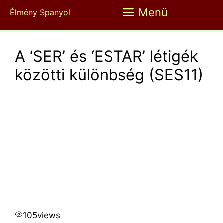
Kilépés
Menü
Élmény Spanyol
a
tartalomba
A ‘SER’ és ‘ESTAR’ létigék
közötti különbség (SES11)
105
views