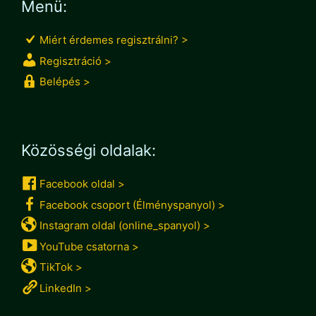
Menü:
Miért érdemes regisztrálni? >
Regisztráció >
Belépés >
Közösségi oldalak:
Facebook oldal >
Facebook csoport (Élményspanyol) >
Instagram oldal (online_spanyol) >
YouTube csatorna >
TikTok >
LinkedIn >