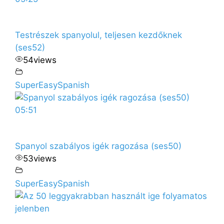
Testrészek spanyolul, teljesen kezdőknek
(ses52)
54
views
SuperEasySpanish
05:51
Spanyol szabályos igék ragozása (ses50)
53
views
SuperEasySpanish