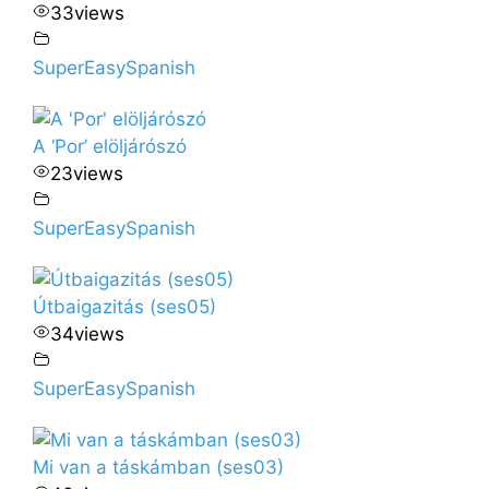
33
views
SuperEasySpanish
A ‘Por’ elöljárószó
23
views
SuperEasySpanish
Útbaigazitás (ses05)
34
views
SuperEasySpanish
Mi van a táskámban (ses03)