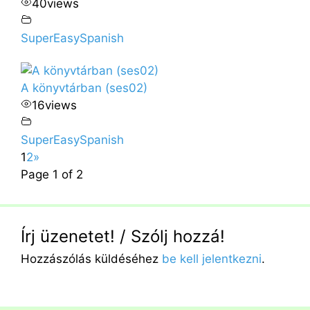
40
views
SuperEasySpanish
A könyvtárban (ses02)
16
views
SuperEasySpanish
1
2
»
Page 1 of 2
Írj üzenetet! / Szólj hozzá!
Hozzászólás küldéséhez
be kell jelentkezni
.