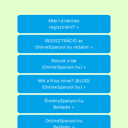
Miért érdemes
regisztrálni? >
REGISZTRÁCIÓ az
OnlineSpanyol.hu oldalon >
Rólunk írták
(OnlineSpanyol.hu) >
Mik a friss hírek? (BLOG)
(OnlineSpanyol.hu) >
ÉlménySpanyol.hu
Belépés >
OnlineSpanyol.hu
Belépés >