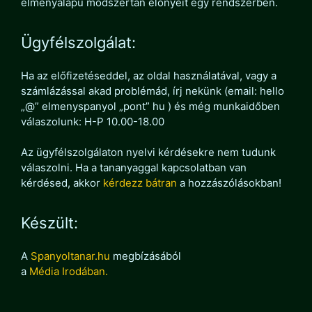
élményalapú módszertan előnyeit egy rendszerben.
Ügyfélszolgálat:
Ha az előfizetéseddel, az oldal használatával, vagy a
számlázással akad problémád, írj nekünk (email: hello
„@” elmenyspanyol „pont” hu ) és még munkaidőben
válaszolunk: H-P 10.00-18.00
Az ügyfélszolgálaton nyelvi kérdésekre nem tudunk
válaszolni. Ha a tananyaggal kapcsolatban van
kérdésed, akkor
kérdezz bátran
a hozzászólásokban!
Készült:
A
Spanyoltanar.hu
megbízásából
a
Média Irodában.