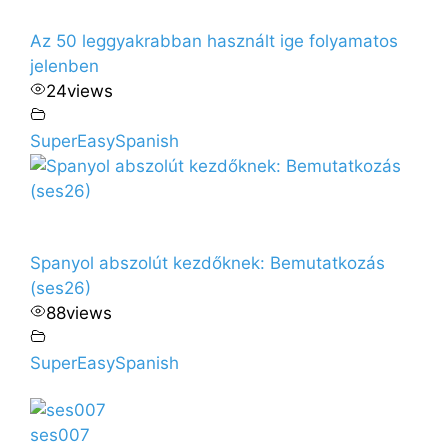
Az 50 leggyakrabban használt ige folyamatos
jelenben
24
views
SuperEasySpanish
Spanyol abszolút kezdőknek: Bemutatkozás
(ses26)
88
views
SuperEasySpanish
ses007