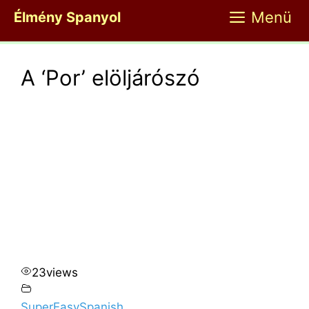
Kilépés
Menü
Élmény Spanyol
a
tartalomba
A ‘Por’ elöljárószó
23
views
SuperEasySpanish