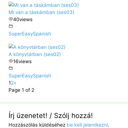
Mi van a táskámban (ses03)
40
views
SuperEasySpanish
A könyvtárban (ses02)
16
views
SuperEasySpanish
1
2
»
Page 1 of 2
Írj üzenetet! / Szólj hozzá!
Hozzászólás küldéséhez
be kell jelentkezni
.