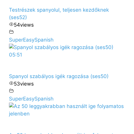
Testrészek spanyolul, teljesen kezdőknek
(ses52)
54
views
SuperEasySpanish
05:51
Spanyol szabályos igék ragozása (ses50)
53
views
SuperEasySpanish