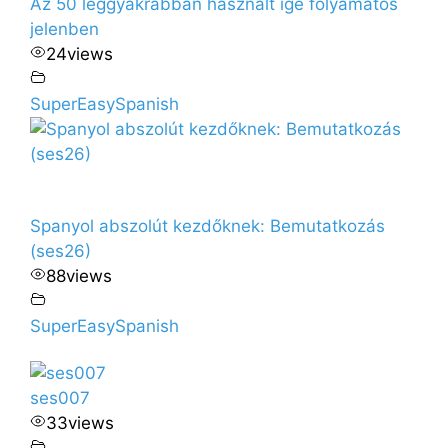
Az 50 leggyakrabban használt ige folyamatos
jelenben
24
views
SuperEasySpanish
Spanyol abszolút kezdőknek: Bemutatkozás
(ses26)
88
views
SuperEasySpanish
ses007
33
views