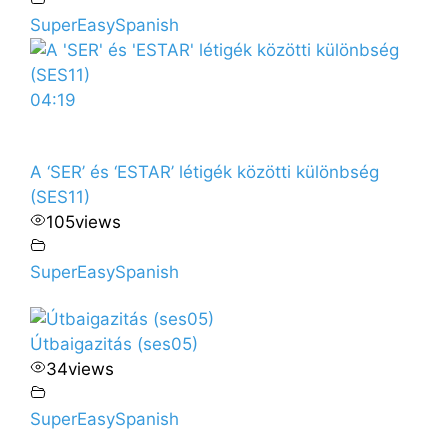
SuperEasySpanish
04:19
A ‘SER’ és ‘ESTAR’ létigék közötti különbség
(SES11)
105
views
SuperEasySpanish
Útbaigazitás (ses05)
34
views
SuperEasySpanish