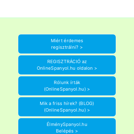
Miért érdemes
regisztrálni? >
REGISZTRÁCIÓ az
OnlineSpanyol.hu oldalon >
Rólunk írták
(OnlineSpanyol.hu) >
Mik a friss hírek? (BLOG)
(OnlineSpanyol.hu) >
ÉlménySpanyol.hu
Belépés >