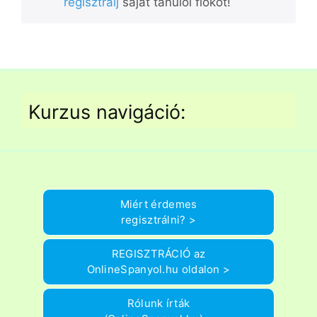
regisztrálj
saját tanulói fiókot!
Kurzus navigáció:
Miért érdemes
regisztrálni? >
REGISZTRÁCIÓ az
OnlineSpanyol.hu oldalon >
Rólunk írták