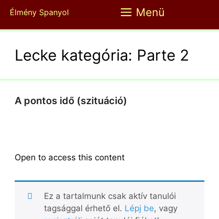
Kilépés
Menü
Élmény Spanyol
a
tartalomba
Lecke kategória:
Parte 2
A pontos idő (szituáció)
Open to access this content
Ez a tartalmunk csak aktív tanulói
tagsággal érhető el.
Lépj be
, vagy