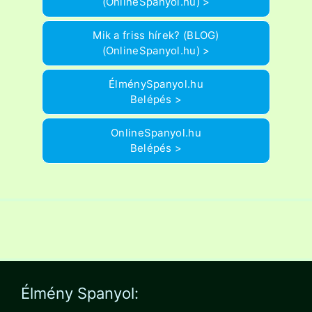
(OnlineSpanyol.hu) >
Mik a friss hírek? (BLOG)
(OnlineSpanyol.hu) >
ÉlménySpanyol.hu
Belépés >
OnlineSpanyol.hu
Belépés >
Élmény Spanyol: