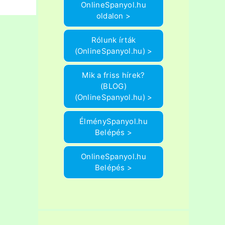
OnlineSpanyol.hu
oldalon >
Rólunk írták
(OnlineSpanyol.hu) >
Mik a friss hírek?
(BLOG)
(OnlineSpanyol.hu) >
ÉlménySpanyol.hu
Belépés >
OnlineSpanyol.hu
Belépés >