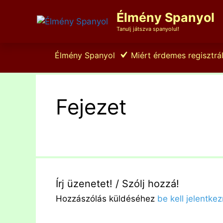
Kilépés
Élmény Spanyol
a
tartalomba
Tanulj játszva spanyolul!
Élmény Spanyol
Miért érdemes regisztrál
Fejezet
Írj üzenetet! / Szólj hozzá!
Hozzászólás küldéséhez
be kell jelentkez