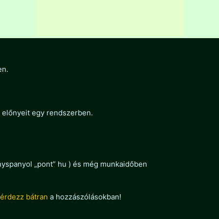
en.
 előnyeit egy rendszerben.
menyspanyol „pont” hu ) és még munkaidőben
érdezz bátran
a hozzászólásokban!