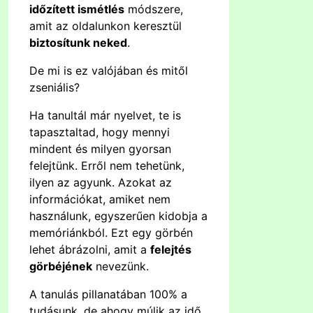
időzített ismétlés
módszere,
amit az oldalunkon keresztül
biztosítunk neked
.
De mi is ez valójában és mitől
zseniális?
Ha tanultál már nyelvet, te is
tapasztaltad, hogy mennyi
mindent és milyen gyorsan
felejtünk. Erről nem tehetünk,
ilyen az agyunk. Azokat az
információkat, amiket nem
használunk, egyszerűen kidobja a
memóriánkból. Ezt egy görbén
lehet ábrázolni, amit a
felejtés
görbéjének
nevezünk.
A tanulás pillanatában 100% a
tudásunk, de ahogy múlik az idő,