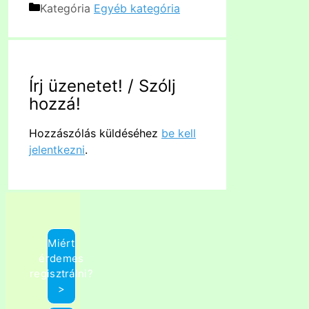
Kategória
Egyéb kategória
Írj üzenetet! / Szólj
hozzá!
Hozzászólás küldéséhez
be kell
jelentkezni
.
Miért
érdemes
regisztrálni?
>