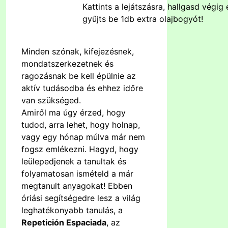
Kattints a lejátszásra, hallgasd végig 
gyűjts be 1db extra olajbogyót!
Minden szónak, kifejezésnek,
mondatszerkezetnek és
ragozásnak be kell épülnie az
aktív tudásodba és ehhez időre
van szükséged.
Amiről ma úgy érzed, hogy
tudod, arra lehet, hogy holnap,
vagy egy hónap múlva már nem
fogsz emlékezni. Hagyd, hogy
leülepedjenek a tanultak és
folyamatosan ismételd a már
megtanult anyagokat! Ebben
óriási segítségedre lesz a világ
leghatékonyabb tanulás, a
Repetición Espaciada
, az