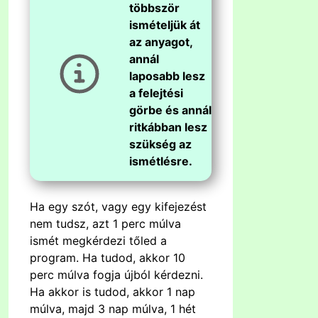
többször
ismételjük át
az anyagot,
annál
laposabb lesz
a felejtési
görbe és annál
ritkábban lesz
szükség az
ismétlésre.
Ha egy szót, vagy egy kifejezést
nem tudsz, azt 1 perc múlva
ismét megkérdezi tőled a
program. Ha tudod, akkor 10
perc múlva fogja újból kérdezni.
Ha akkor is tudod, akkor 1 nap
múlva, majd 3 nap múlva, 1 hét