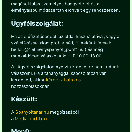
magánoktatás személyes hangvételét és az
élményalapú módszertan előnyeit egy rendszerben.
Ügyfélszolgálat:
Ha az előfizetéseddel, az oldal használatával, vagy a
számlázással akad problémád, írj nekünk (email:
hello „@” elmenyspanyol „pont” hu ) és még
munkaidőben válaszolunk: H-P 10.00-18.00
Az ügyfélszolgálaton nyelvi kérdésekre nem tudunk
válaszolni. Ha a tananyaggal kapcsolatban van
kérdésed, akkor
kérdezz bátran
a
hozzászólásokban!
Készült:
A
Spanyoltanar.hu
megbízásából
a
Média Irodában.
Menü: