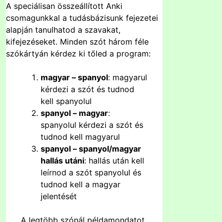
A speciálisan összeállított Anki
csomagunkkal a tudásbázisunk fejezetei
alapján tanulhatod a szavakat,
kifejezéseket. Minden szót három féle
szókártyán kérdez ki tőled a program:
magyar – spanyol
: magyarul
kérdezi a szót és tudnod
kell spanyolul
spanyol – magyar
:
spanyolul kérdezi a szót és
tudnod kell magyarul
spanyol – spanyol/magyar
hallás utáni
: hallás után kell
leírnod a szót spanyolul és
tudnod kell a magyar
jelentését
A legtöbb szónál példamondatot,