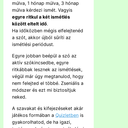
múlva, 1 hónap múlva, 3 hónap
múlva kérdezi ismét. Vagyis
egyre ritkul a két ismétlés
között eltelt idő
.
Ha időközben mégis elfelejtenéd
a szót, akkor újból sűríti az
ismétlési periódust.
Egyre jobban beépül a szó az
aktív szókincsedbe, egyre
ritkábbak lesznek az ismétlések,
végül már úgy megtanulod, hogy
nem felejted el többé. Zseniális a
módszer és ezt mi biztosítjuk
neked.
A szavakat és kifejezéseket akár
játékos formában a
Quizletben
is
gyakorolhatod, de ha igazi,