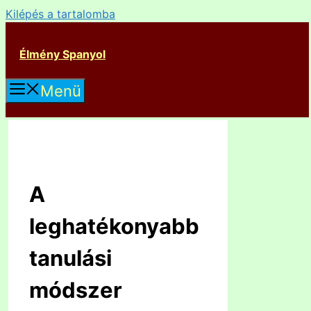
Kilépés a tartalomba
Élmény Spanyol
Menü
A
leghatékonyabb
tanulási
módszer