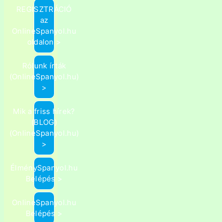
REGISZTRÁCIÓ
az
OnlineSpanyol.hu
oldalon >
Rólunk írták
(OnlineSpanyol.hu)
>
Mik a friss hírek?
(BLOG)
(OnlineSpanyol.hu)
>
ÉlménySpanyol.hu
Belépés >
OnlineSpanyol.hu
Belépés >