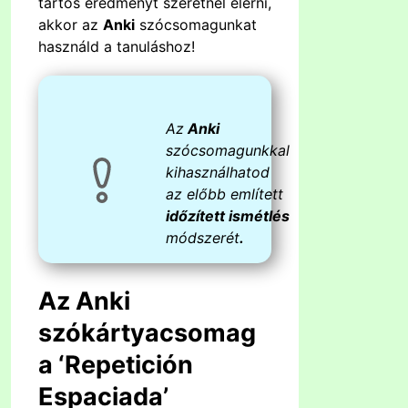
tartós eredményt szeretnél elérni,
akkor az
Anki
szócsomagunkat
használd a tanuláshoz!
Az
Anki
szócsomagunkkal
kihasználhatod
az előbb említett
időzített ismétlés
módszerét
.
Az Anki
szókártyacsomag
a ‘Repetición
Espaciada’