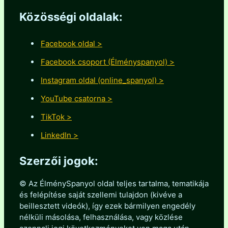
Közösségi oldalak:
Facebook oldal >
Facebook csoport (Élményspanyol) >
Instagram oldal (online_spanyol) >
YouTube csatorna >
TikTok >
LinkedIn >
Szerzői jogok:
© Az ÉlménySpanyol oldal teljes tartalma, tematikája
és felépítése saját szellemi tulajdon (kivéve a
beillesztett videók), így ezek bármilyen engedély
nélküli másolása, felhasználása, vagy közlése