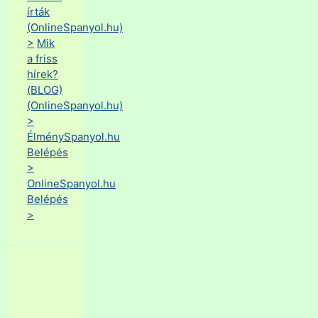
írták
(OnlineSpanyol.hu)
>
Mik
a friss
hírek?
(BLOG)
(OnlineSpanyol.hu)
>
ÉlménySpanyol.hu
Belépés
>
OnlineSpanyol.hu
Belépés
>