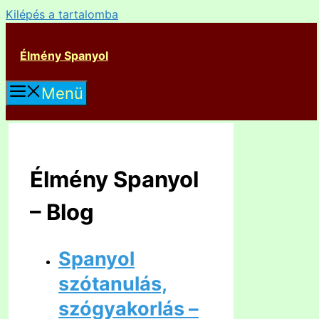
Kilépés a tartalomba
Élmény Spanyol
Menü
Élmény Spanyol
– Blog
Spanyol
szótanulás,
szógyakorlás –