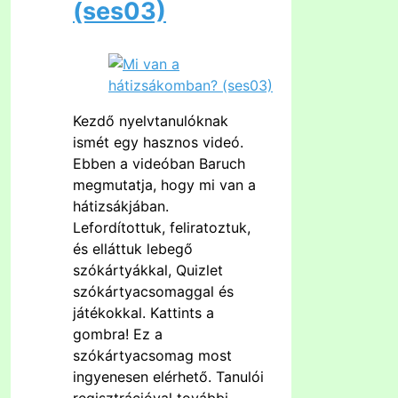
(ses03)
Kezdő nyelvtanulóknak
ismét egy hasznos videó.
Ebben a videóban Baruch
megmutatja, hogy mi van a
hátizsákjában.
Lefordítottuk, feliratoztuk,
és elláttuk lebegő
szókártyákkal, Quizlet
szókártyacsomaggal és
játékokkal. Kattints a
gombra! Ez a
szókártyacsomag most
ingyenesen elérhető. Tanulói
regisztrációval további,