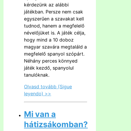
kérdezünk az alábbi
játékban. Persze nem csak
egyszerűen a szavakat kell
tudnod, hanem a megfelelő
névelőjüket is. A játék célja,
hogy mind a 10 doboz
magyar szavára megtaláld a
megfelelő spanyol szópárt.
Néhány perces könnyed
játék kezdő, spanyolul
tanulóknak.
Olvasd tovább (Sigue
leyendo) >>
Mi van a
hátizsákomban?