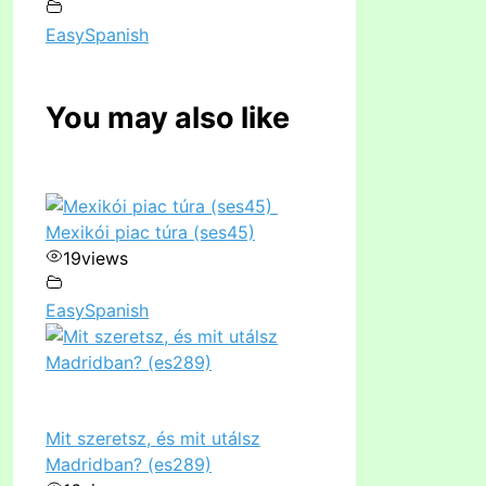
EasySpanish
You may also like
Mexikói piac túra (ses45)
19
views
EasySpanish
Mit szeretsz, és mit utálsz
Madridban? (es289)