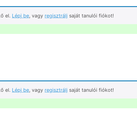
tő el.
Lépj be
, vagy
regisztrálj
saját tanulói fiókot!
tő el.
Lépj be
, vagy
regisztrálj
saját tanulói fiókot!