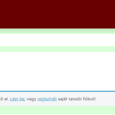
tő el.
Lépj be
, vagy
regisztrálj
saját tanulói fiókot!