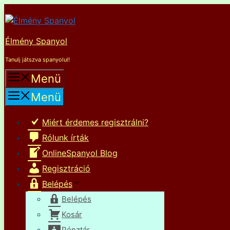
Kilépés
a
tartalomba
Élmény Spanyol
Tanulj játszva spanyolul!
Menü
Menü
Miért érdemes regisztrálni?
Rólunk írták
OnlineSpanyol Blog
Regisztráció
Belépés
Belépés
Kosár
Pénztár