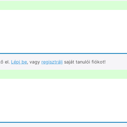
tő el.
Lépj be
, vagy
regisztrálj
saját tanulói fiókot!