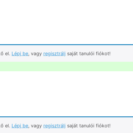
tő el.
Lépj be
, vagy
regisztrálj
saját tanulói fiókot!
tő el.
Lépj be
, vagy
regisztrálj
saját tanulói fiókot!