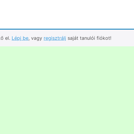
tő el.
Lépj be
, vagy
regisztrálj
saját tanulói fiókot!