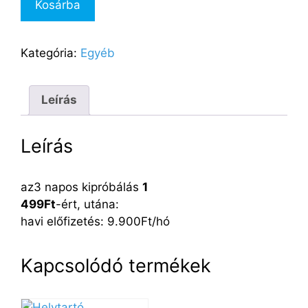
Kosárba
tagság
(3
nap
Kategória:
Egyéb
kipróbálás
után)
(9900Ft/hó)
Leírás
mennyiség
Leírás
az3 napos kipróbálás
1
499Ft
-ért, utána:
havi előfizetés: 9.900Ft/hó
Kapcsolódó termékek