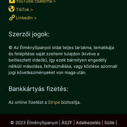
YouTube csatorna >
TikTok >
LinkedIn >
Szerzői jogok:
© Az ÉlménySpanyol oldal teljes tartalma, tematikája
és felépítése saját szellemi tulajdon (kivéve a
beillesztett videók), így ezek bármilyen engedély
nélküli másolása, felhasználása, vagy közlése azonnali
jogi következményeket von maga után.
Bankkártyás fizetés:
Az online fizetést a
Stripe
biztosítja.
© 2023 ÉlménySpanyol |
ÁSZF
|
Adatkezelés
|
Sütik
|