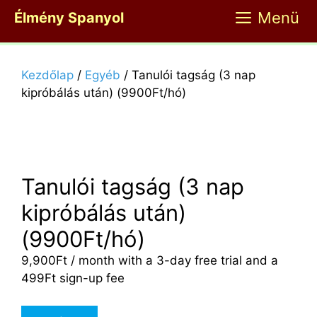
Kilépés
Menü
Élmény Spanyol
a
tartalomba
Kezdőlap
/
Egyéb
/ Tanulói tagság (3 nap
kipróbálás után) (9900Ft/hó)
Tanulói tagság (3 nap
kipróbálás után)
(9900Ft/hó)
9,900
Ft
/ month with a 3-day free trial and a
499
Ft
sign-up fee
Tanulói