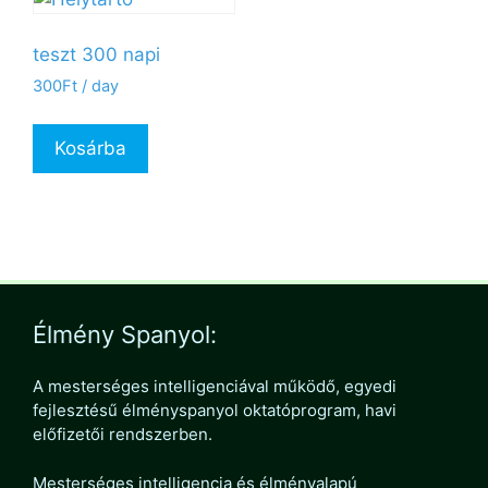
teszt 300 napi
300
Ft
/ day
Kosárba
Élmény Spanyol:
A mesterséges intelligenciával működő, egyedi
fejlesztésű élményspanyol oktatóprogram, havi
előfizetői rendszerben.
Mesterséges intelligencia és élményalapú