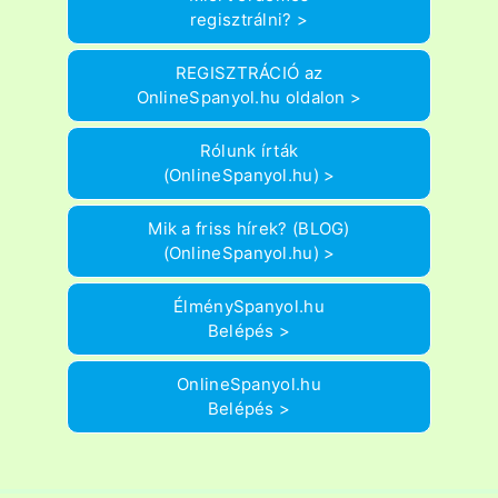
regisztrálni? >
REGISZTRÁCIÓ az
OnlineSpanyol.hu oldalon >
Rólunk írták
(OnlineSpanyol.hu) >
Mik a friss hírek? (BLOG)
(OnlineSpanyol.hu) >
ÉlménySpanyol.hu
Belépés >
OnlineSpanyol.hu
Belépés >