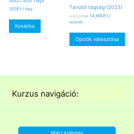
teszt 300 napi
Tanulói tagság (2023)
300
Ft
/ day
14,990
Ft
/
LEGOLCSÓBB:
month
Kosárba
Enn
a
Opciók választása
ter
töb
vari
van
A
vál
a
Kurzus navigáció:
ter
vál
ki
Miért érdemes