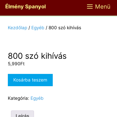
Kilépés
Menü
Élmény Spanyol
a
tartalomba
Kezdőlap
/
Egyéb
/ 800 szó kihívás
800 szó kihívás
5,990
Ft
800
Kosárba teszem
szó
kihívás
mennyiség
Kategória:
Egyéb
Leírás