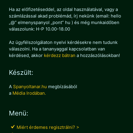
Ha az előfizetéseddel, az oldal használatával, vagy a
számlázással akad problémád, írj nekünk (email: hello
„@” elmenyspanyol „pont” hu ) és még munkaidőben
válaszolunk: H-P 10.00-18.00
Az ügyfélszolgálaton nyelvi kérdésekre nem tudunk
válaszolni. Ha a tananyaggal kapcsolatban van
kérdésed, akkor
kérdezz bátran
a hozzászólásokban!
Készült:
A
Spanyoltanar.hu
megbízásából
a
Média Irodában.
Menü:
Miért érdemes regisztrálni? >