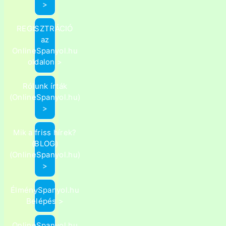
>
REGISZTRÁCIÓ
az
OnlineSpanyol.hu
oldalon >
Rólunk írták
(OnlineSpanyol.hu)
>
Mik a friss hírek?
(BLOG)
(OnlineSpanyol.hu)
>
ÉlménySpanyol.hu
Belépés >
OnlineSpanyol.hu