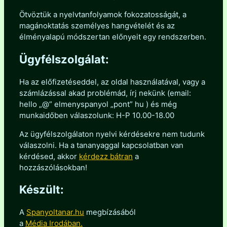
Ötvöztük a nyelvtanfolyamok fokozatosságát, a
magánoktatás személyes hangvételét és az
élményalapú módszertan előnyeit egy rendszerben.
Ügyfélszolgálat:
Ha az előfizetéseddel, az oldal használatával, vagy a
számlázással akad problémád, írj nekünk (email:
hello „@” elmenyspanyol „pont” hu ) és még
munkaidőben válaszolunk: H-P 10.00-18.00
Az ügyfélszolgálaton nyelvi kérdésekre nem tudunk
válaszolni. Ha a tananyaggal kapcsolatban van
kérdésed, akkor
kérdezz bátran
a
hozzászólásokban!
Készült:
A
Spanyoltanar.hu
megbízásából
a
Média Irodában.