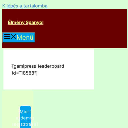
Kilépés a tartalomba
Élmény Spanyol
Menü
[gamipress_leaderboard
id=”18588″]
Miért
érdemes
regisztrálni?