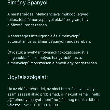
Élmény Spanyol:
A mesterséges intelligenciával működő, egyedi
fejlesztésű élményspanyol oktatóprogram, havi
előfizetői rendszerben.
Mesterséges intelligencia és élményalapú
automatizmus az ÉlménySpanyol rendszerében:
Ötvöztük a nyelvtanfolyamok fokozatosságát, a
magánoktatás személyes hangvételét és az
élményalapú módszertan előnyeit egy rendszerben.
Ügyfélszolgálat:
Ha az előfizetéseddel, az oldal használatával, vagy a
számlázással akad problémád, írj nekünk (email: hello
„@” elmenyspanyol „pont” hu ) és még munkaidőben
válaszolunk: H-P 10.00-18.00