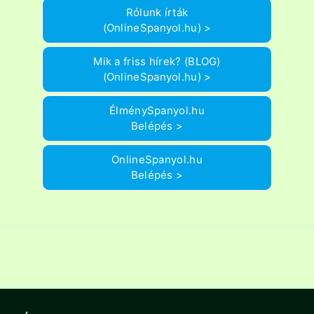
Rólunk írták
(OnlineSpanyol.hu) >
Mik a friss hírek? (BLOG)
(OnlineSpanyol.hu) >
ÉlménySpanyol.hu
Belépés >
OnlineSpanyol.hu
Belépés >