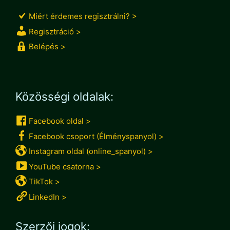
Miért érdemes regisztrálni? >
Regisztráció >
Belépés >
Közösségi oldalak:
Facebook oldal >
Facebook csoport (Élményspanyol) >
Instagram oldal (online_spanyol) >
YouTube csatorna >
TikTok >
LinkedIn >
Szerzői jogok: