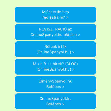
Miért érdemes
regisztrálni? >
REGISZTRÁCIÓ az
OnlineSpanyol.hu oldalon >
Rólunk írták
(OnlineSpanyol.hu) >
Mik a friss hírek? (BLOG)
(OnlineSpanyol.hu) >
ÉlménySpanyol.hu
Belépés >
OnlineSpanyol.hu
Belépés >