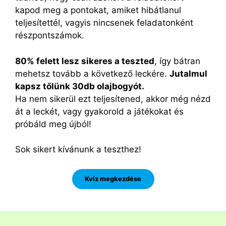
kapod meg a pontokat, amiket hibátlanul
teljesítettél, vagyis nincsenek feladatonként
részpontszámok.
80% felett lesz sikeres a teszted
, így bátran
mehetsz tovább a következő leckére.
Jutalmul
kapsz tőlünk 30db olajbogyót.
Ha nem sikerül ezt teljesítened, akkor még nézd
át a leckét, vagy gyakorold a játékokat és
próbáld meg újból!
Sok sikert kívánunk a teszthez!