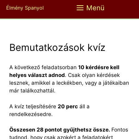
Kilépés
Menü
Élmény Spanyol
a
tartalomba
Bemutatkozások kvíz
A következő feladatsorban
10 kérdésre kell
helyes választ adnod
. Csak olyan kérdések
lesznek, amikkel a leckékben, vagy a játékaiban
már találkozhattál.
A kvíz teljesítésére
20 perc
áll a
rendelkezésedre.
Összesen 28 pontot gyűjthetsz össze.
Fontos
tudnod, hogy csak azokért a feladatokért