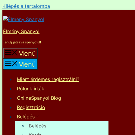
Kilépés a tartalomba
Élmény Spanyol
Tanulj játszva spanyolul!
Menü
Menü
Miért érdemes regisztrálni?
Rólunk írták
OnlineSpanyol Blog
Regisztráció
Belépés
Belépés