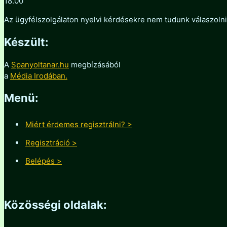
18.00
Az ügyfélszolgálaton nyelvi kérdésekre nem tudunk válaszoln
Készült:
A
Spanyoltanar.hu
megbízásából
a
Média Irodában.
Menü:
Miért érdemes regisztrálni? >
Regisztráció >
Belépés >
Közösségi oldalak: