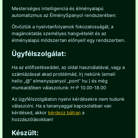
Mesterséges intelligencia és élményalapú
automatizmus az ÉlménySpanyol rendszerében:
Ötvöztük a nyelvtanfolyamok fokozatosságát, a
magánoktatás személyes hangvételét és az
élményalapú módszertan előnyeit egy rendszerben.
Ügyfélszolgálat:
Ha az előfizetéseddel, az oldal használatával, vagy a
számlázással akad problémád, írj nekünk (email:
hello „@” elmenyspanyol „pont” hu ) és még
munkaidőben válaszolunk: H-P 10.00-18.00
Az ügyfélszolgálaton nyelvi kérdésekre nem tudunk
válaszolni. Ha a tananyaggal kapcsolatban van
kérdésed, akkor
kérdezz bátran
a
hozzászólásokban!
Készült: