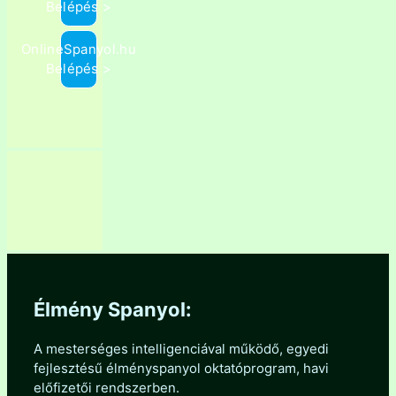
Belépés >
OnlineSpanyol.hu
Belépés >
Élmény Spanyol:
A mesterséges intelligenciával működő, egyedi
fejlesztésű élményspanyol oktatóprogram, havi
előfizetői rendszerben.