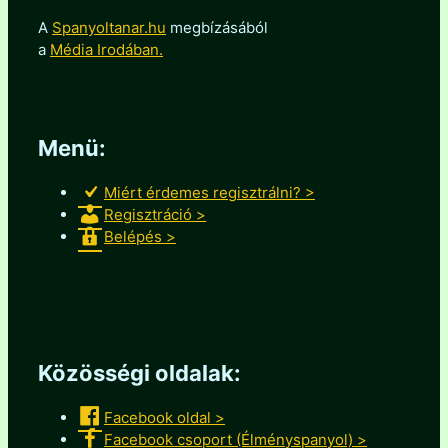
A
Spanyoltanar.hu
megbízásából
a
Média Irodában.
Menü:
Miért érdemes regisztrálni? >
Regisztráció >
Belépés >
Közösségi oldalak:
Facebook oldal >
Facebook csoport (Élményspanyol) >