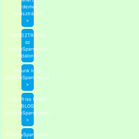
érdemes
regisztrálni?
>
REGISZTRÁCIÓ
az
OnlineSpanyol.hu
oldalon >
Rólunk írták
(OnlineSpanyol.hu)
>
Mik a friss hírek?
(BLOG)
(OnlineSpanyol.hu)
>
ÉlménySpanyol.hu