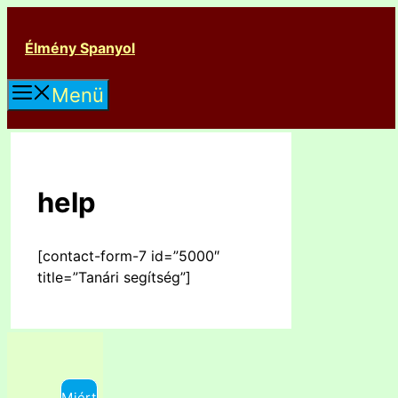
Kilépés
a
Élmény Spanyol
tartalomba
Menü
help
[contact-form-7 id=”5000″
title=”Tanári segítség”]
Miért