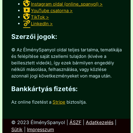
Instagram oldal (online_spanyol) >
YouTube csatorna >
TikTok >
LinkedIn >
Szerzői jogok:
© Az ÉlménySpanyol oldal teljes tartalma, tematikája
és felépítése saját szellemi tulajdon (kivéve a
beillesztett videók), így ezek bármilyen engedély
nélküli másolása, felhasználása, vagy közlése
azonnali jogi következményeket von maga után.
Bankkártyás fizetés:
Az online fizetést a
Stripe
biztosítja.
© 2023 ÉlménySpanyol |
ÁSZF
|
Adatkezelés
|
Sütik
|
Impresszum