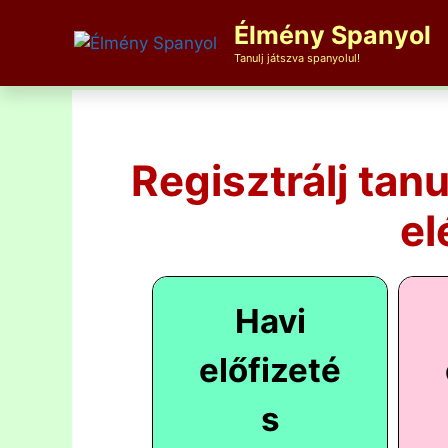
Kilépés
Élmény Spanyol
a
tartalomba
Tanulj játszva spanyolul!
Regisztrálj tan
el
Havi
előfizeté
s