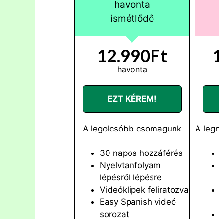
havonta
ismétlődő
12.990Ft
havonta
EZT KÉREM!
A legolcsóbb csomagunk
A leg
30 napos hozzáférés
Nyelvtanfolyam
lépésről lépésre
Videóklipek feliratozva
Easy Spanish videó
sorozat