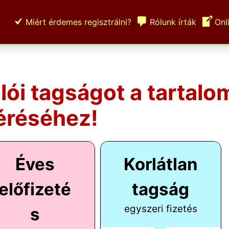
Miért érdemes regisztrálni?
Rólunk írták
Onl
ulói tagságot a tartalo
éréséhez!
Éves
Korlátlan
előfizeté
tagság
egyszeri fizetés
s