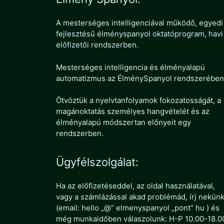
A mesterséges intelligenciával működő, egyedi
fejlesztésű élményspanyol oktatóprogram, havi
előfizetői rendszerben.
Mesterséges intelligencia és élményalapú
automatizmus az ÉlménySpanyol rendszerében
Ötvöztük a nyelvtanfolyamok fokozatosságát, a
magánoktatás személyes hangvételét és az
élményalapú módszertan előnyeit egy
rendszerben.
Ügyfélszolgálat:
Ha az előfizetéseddel, az oldal használatával,
vagy a számlázással akad problémád, írj nekün
(email: hello „@” elmenyspanyol „pont” hu ) és
még munkaidőben válaszolunk: H-P 10.00-18.0