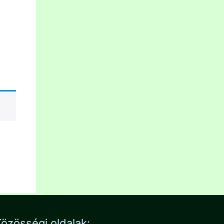
özösségi oldalak: