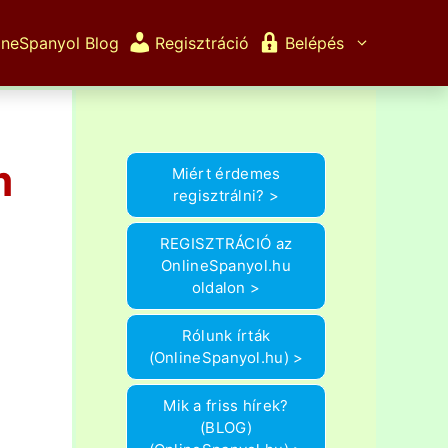
ineSpanyol Blog
Regisztráció
Belépés
m
Miért érdemes
regisztrálni? >
REGISZTRÁCIÓ az
OnlineSpanyol.hu
oldalon >
Rólunk írták
(OnlineSpanyol.hu) >
Mik a friss hírek?
(BLOG)