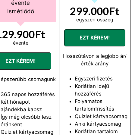
évente
299.000Ft
ismétlődő
egyszeri összeg
129.900Ft
EZT KÉREM!
évente
Hosszútávon a legjobb ár/
EZT KÉREM!
érték arány
Egyszeri fizetés
népszerűbb csomagunk
Korlátlan idejű
hozzáférés
365 napos hozzáférés
Folyamatos
Két hónapot
tartalomfrissítés
ajándékba kapsz
Quizlet kártyacsomag
Így még olcsóbb lesz
Anki kártyacsomag
óránként
Korlátlan tartalom
Quizlet kártyacsomag