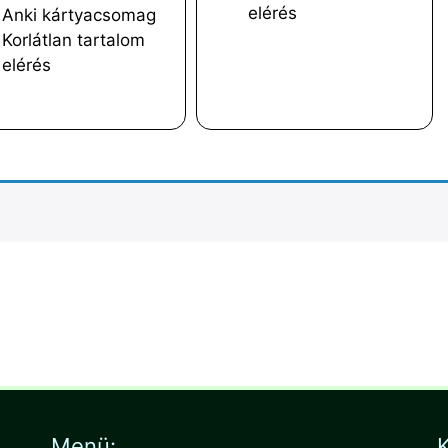
elérés
Anki kártyacsomag
Korlátlan tartalom
elérés
Menü:
K