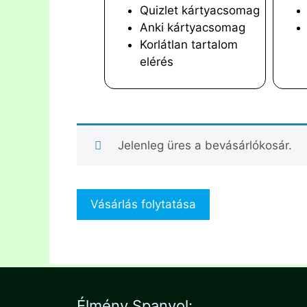
Quizlet kártyacsomag
Anki kártyacsomag
Korlátlan tartalom
elérés
Jelenleg üres a bevásárlókosár.
Vásárlás folytatása
Élmény Spanyol: