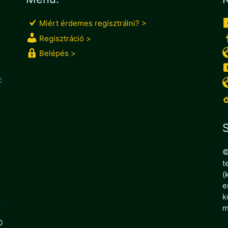
Miért érdemes regisztrálni? >
Regisztráció >
Belépés >
:
S
©
t
(
e
k
k
m
0